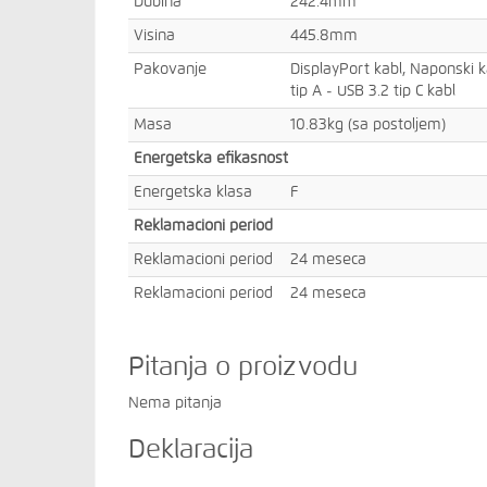
Dubina
242.4mm
Visina
445.8mm
Pakovanje
DisplayPort kabl, Naponski ka
tip A - USB 3.2 tip C kabl
Masa
10.83kg (sa postoljem)
Energetska efikasnost
Energetska klasa
F
Reklamacioni period
Reklamacioni period
24 meseca
Reklamacioni period
24 meseca
Pitanja o proizvodu
Nema pitanja
Deklaracija