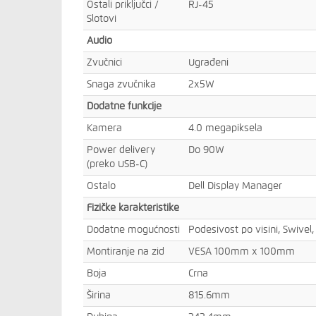
Ostali priključci /
RJ-45
Slotovi
Audio
Zvučnici
Ugrađeni
Snaga zvučnika
2x5W
Dodatne funkcije
Kamera
4.0 megapiksela
Power delivery
Do 90W
(preko USB-C)
Ostalo
Dell Display Manager
Fizičke karakteristike
Dodatne mogućnosti
Podesivost po visini, Swivel, 
Montiranje na zid
VESA 100mm x 100mm
Boja
Crna
Širina
815.6mm