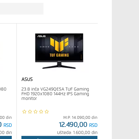
ASUS
080
23.8 inča VG249QE5A TUF Gaming
FHD 1920x1080 144Hz IPS Gaming
monitor
,00
din
M.P.
14.090,00
din
0
12.490,00
RSD
RSD
00 din
Ušteda: 1.600,00 din