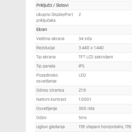
Priključci / Slotovi
Ukupno DisplayPort
2
priključaka
Ekran
Veličina ekrana
34 inča
Rezolucija
3.440 x 1.440
Tip ekrana
TFT LCD zakrivljeni
Tip panela
IPS
Pozadinsko
LED
osvetljenje
Odnos stranica
21:9
Nativni kontrast
1.000:1
Osvetljenje
300 nita
Odziv
5ms
Uglovi gledanja
178 stepeni horizontalni, 178