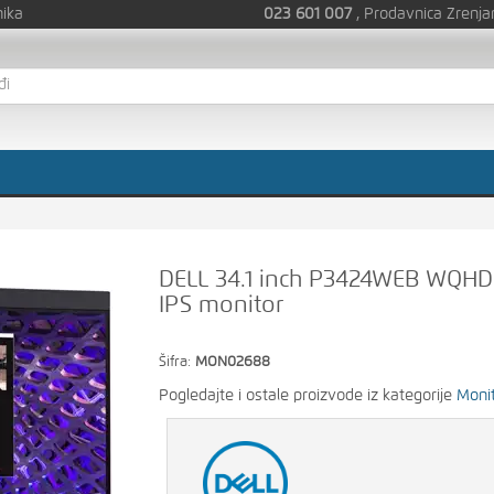
nika
023 601 007
, Prodavnica Zrenja
DELL 34.1 inch P3424WEB WQHD V
IPS monitor
Šifra:
MON02688
Pogledajte i ostale proizvode iz kategorije
Monit