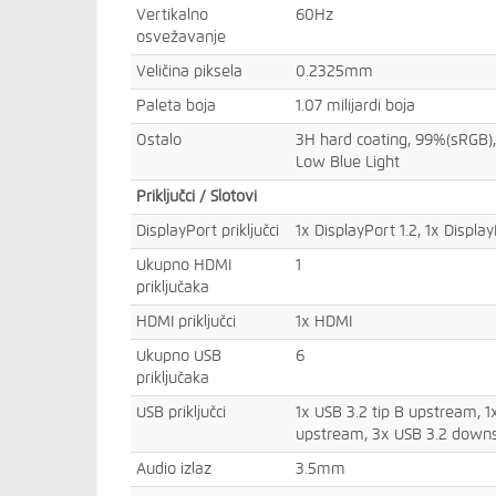
Vertikalno
60Hz
osvežavanje
Veličina piksela
0.2325mm
Paleta boja
1.07 milijardi boja
Ostalo
3H hard coating, 99%(sRGB), A
Low Blue Light
Priključci / Slotovi
DisplayPort priključci
1x DisplayPort 1.2, 1x Displa
Ukupno HDMI
1
priključaka
HDMI priključci
1x HDMI
Ukupno USB
6
priključaka
USB priključci
1x USB 3.2 tip B upstream, 1
upstream, 3x USB 3.2 down
Audio izlaz
3.5mm