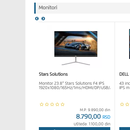
Monitori
Stars Solutions
DELL
Monitor 23.8" Stars Solutions F4 IPS
43 in
1920x1080/165Hz/1ms/HDMI/DP/USB/Audio
IPS m
M.P.
9.890,00
din
8.790,00
RSD
Ušteda: 1.100,00 din