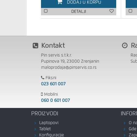
DODAJ U KORPU
DETALJI
Kontakt
R
Pin servis s.t.k.r.
Ra
Pupinova 19, 23000 Zrenjanin
Su
maloprodaja@pinservis.co.rs
Fiksni
023 601 007
Mobilni
060 0 601 007
PROIZVODI
INFOR
Laptopovi
O n
Tablet
Gde 
Konfiguracije
Zap