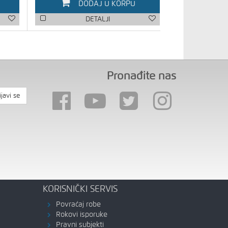
DODAJ U KORPU
DETALJI
Pronađite nas
ijavi se
KORISNIČKI SERVIS
Povraćaj robe
Rokovi isporuke
Pravni subjekti