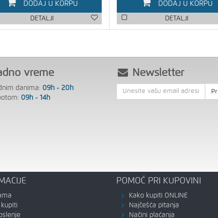
DODAJ U KORPU
DODAJ U KORPU
DETALJI
DETALJI
adno vreme
Newsletter
dnim danima:
09h - 20h
Pr
botom:
09h - 14h
MACIJE
POMOĆ PRI KUPOVINI
ama
Kako kupiti ONLINE
kupiti
Najčešća pitanja
oslenje
Načini plaćanja