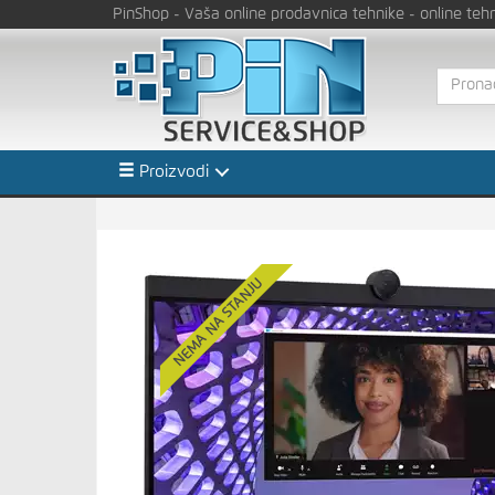
PinShop
- Vaša online prodavnica tehnike
- online teh
Proizvodi
NEMA NA STANJU