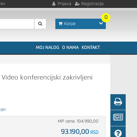
nin
Prijava
Registracija
0
Korpa
MOJ NALOG
O NAMA
KONTAKT
ideo konferencijski zakrivljeni
ori
MP cena: 104.990,00
93.190,00
RSD