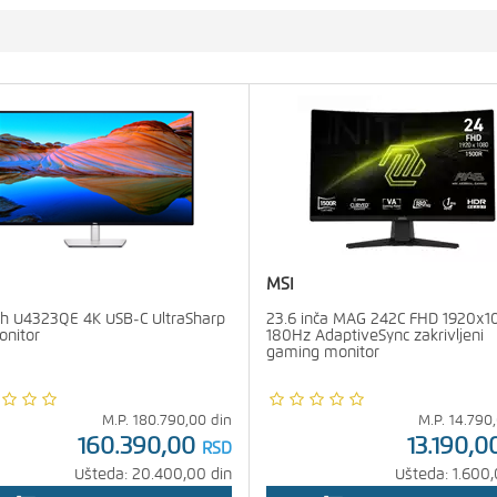
MSI
ch U4323QE 4K USB-C UltraSharp
23.6 inča MAG 242C FHD 1920x1
onitor
180Hz AdaptiveSync zakrivljeni
gaming monitor
M.P.
180.790,00
din
M.P.
14.790
160.390,00
13.190,0
RSD
Ušteda: 20.400,00 din
Ušteda: 1.600,