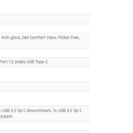
nti-glare, Dell Comfort VIew, Flicker-free,
yPort 1.2 preko USB Type-C
x USB 3.2 tip C downstream, 1x USB 3.2 tip C
stream