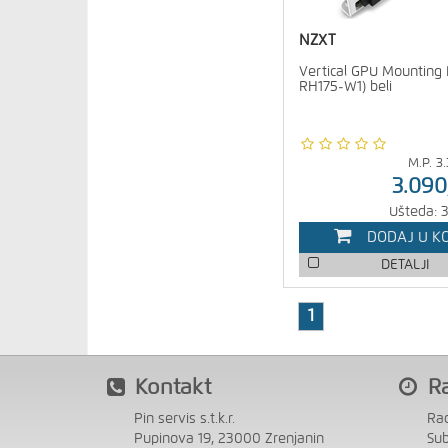
NZXT
Vertical GPU Mounting 
RH175-W1) beli
M.P.
3
3.090
Ušteda: 
DODAJ U K
DETALJI
1
Kontakt
R
Pin servis s.t.k.r.
Ra
Pupinova 19, 23000 Zrenjanin
Su