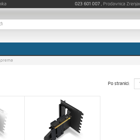
nika
023 601 007
, Prodavnica Zrenja
oprema
Po stranici: