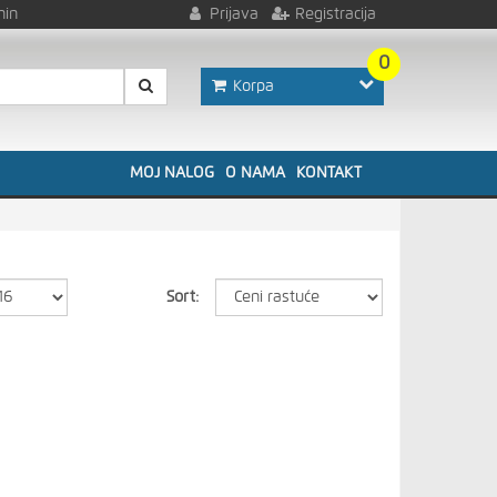
nin
Prijava
Registracija
0
Korpa
MOJ NALOG
O NAMA
KONTAKT
Sort: