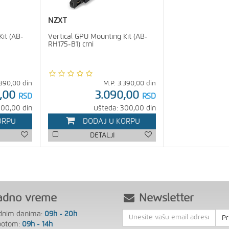
NZXT
Kit (AB-
Vertical GPU Mounting Kit (AB-
RH175-B1) crni
.390,00
din
M.P.
3.390,00
din
,00
3.090,00
RSD
RSD
300,00 din
Ušteda: 300,00 din
ORPU
DODAJ U KORPU
DETALJI
adno vreme
Newsletter
dnim danima:
09h - 20h
Pr
botom:
09h - 14h