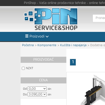
PinShop
- Vaša online prodavnica tehnike
- online teh
Proizvodi
Početna
>
Komponente
>
Kućišta i napajanja
>
Dodatna 
PROIZVOĐAČ
1
NZXT
CENA
Od:
din
Do:
din