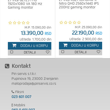
27 inča KG271UX1BMIIPX
27 inča G2725 FHD
Nitro QHD 2560x1440 IPS
1920x1080 VA 180 Hz
200Hz gaming monitor
Gaming monitor
M.P.
25.090,00
din
M.P.
15.090,00
din
22.190,00
13.390,00
RSD
RSD
Ušteda: 2.900,00 din
Ušteda: 1.700,00 din
DODAJ U KORPU
DODAJ U KORPU
DETALJI
DETALJI
Kontakt
Pin servis s.t.k.r.
Pupinova 19, 23000 Zrenjanin
maloprodaja@pinservis.co.rs
Fiksni
023 601 007
Mobilni