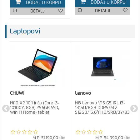
DODAJ U KORPU
DODAJ U KORPU
DETALJI
DETALJI
Laptopovi
CHUWI
Lenovo
Hi10 X2 10.1 inča (Core I3-
NB Lenovo V15 G5 IRL i3-
10100Y, 8GB, 256GB SSD,
1315U/8GB DDR5/M.2
Win 11 Home) tablet
512GB/15.6"FHD/SRB/3Y/83GW
M.P.
51.190,00
din
M.P.
54.990,00
din