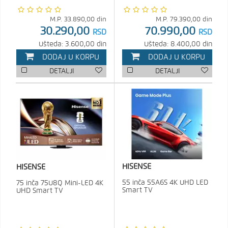
M.P.
33.890,00
din
M.P.
79.390,00
din
30.290,00
70.990,00
RSD
RSD
Ušteda: 3.600,00 din
Ušteda: 8.400,00 din
DODAJ U KORPU
DODAJ U KORPU
DETALJI
DETALJI
HISENSE
HISENSE
55 inča 55A6S 4K UHD LED
75 inča 75U8Q Mini-LED 4K
Smart TV
UHD Smart TV