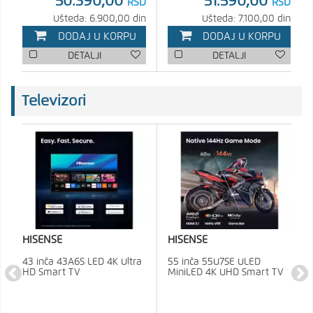
51.590,00
50.390,00
RSD
RSD
Ušteda: 7.100,00 din
Ušteda: 6.900,00 din
DODAJ U KORPU
DODAJ U KORPU
DETALJI
DETALJI
Televizori
HISENSE
HISENSE
43 inča 43A6S LED 4K Ultra
55 inča 55U7SE ULED
HD Smart TV
MiniLED 4K UHD Smart TV