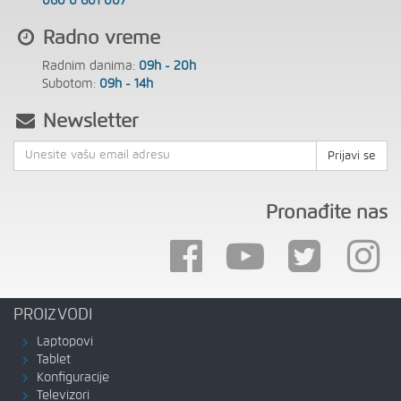
060 0 601 007
Radno vreme
Radnim danima:
09h - 20h
Subotom:
09h - 14h
Newsletter
Prijavi se
Pronađite nas
PROIZVODI
Laptopovi
Tablet
Konfiguracije
Televizori