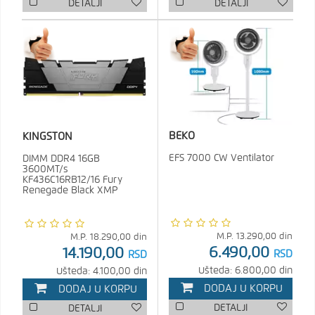
DETALJI
DETALJI
BEKO
KINGSTON
EFS 7000 CW Ventilator
DIMM DDR4 16GB
3600MT/s
KF436C16RB12/16 Fury
Renegade Black XMP
M.P.
13.290,00
din
M.P.
18.290,00
din
6.490,00
14.190,00
RSD
RSD
Ušteda: 6.800,00 din
Ušteda: 4.100,00 din
DODAJ U KORPU
DODAJ U KORPU
DETALJI
DETALJI