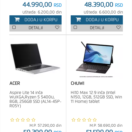
44.990,00
48.390,00
RSD
RSD
Ušteda: 6.200,00 din
Ušteda: 6.600,00 din
DODAJ U KORPU
DODAJ U KORPU
DETALJI
DETALJI
CHUWI
ACER
Hi10 Max 12.9 inča (Intel
Aspire Lite 14 inča
N150, 12GB, 512GB SSD, Win
WUXGA,Ryzen 5 5400U,
11 Home) tablet
8GB, 256GB SSD (AL14-45P-
R05Y)
M.P.
58.690,00
din
M.P.
57.290,00
din