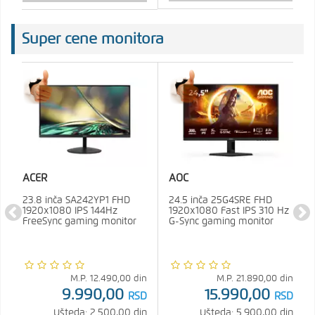
Super cene monitora
ACER
AOC
23.8 inča SA242YP1 FHD
24.5 inča 25G4SRE FHD
1920x1080 IPS 144Hz
1920x1080 Fast IPS 310 Hz
FreeSync gaming monitor
G-Sync gaming monitor
M.P.
12.490,00
din
M.P.
21.890,00
din
9.990,00
15.990,00
RSD
RSD
Ušteda: 2.500,00 din
Ušteda: 5.900,00 din