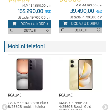
M.P.
44.190,00
din
M.P.
184.990,00
din
39.490,00
165.290,00
RSD
RSD
Ušteda: 4.700,00 din
Ušteda: 19.700,00 din
DODAJ U KORPU
DODAJ U KORPU
DETALJI
DETALJI
Mobilni telefoni
REALME
REALME
C75 RMX3941 Storm Black
RMX5313 Note 70T
8/256GB mobilni telefon
4/256GB Beach Gold