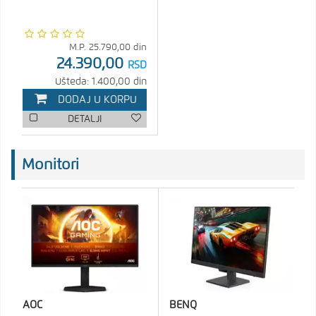
M.P.
25.790,00
din
24.390,00
RSD
Ušteda: 1.400,00 din
DODAJ U KORPU
DETALJI
Monitori
AOC
BENQ