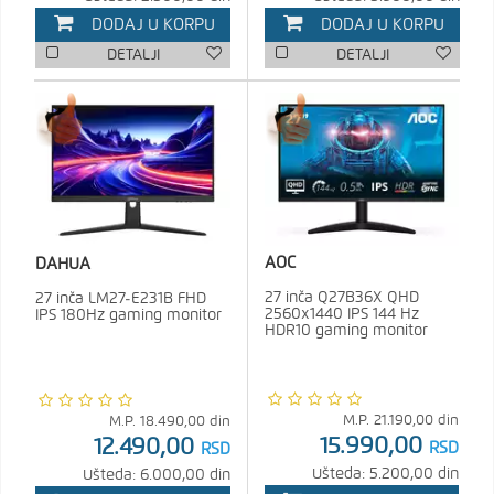
DODAJ U KORPU
DODAJ U KORPU
DETALJI
DETALJI
AOC
DAHUA
27 inča Q27B36X QHD
27 inča LM27-E231B FHD
2560x1440 IPS 144 Hz
IPS 180Hz gaming monitor
HDR10 gaming monitor
M.P.
21.190,00
din
M.P.
18.490,00
din
15.990,00
12.490,00
RSD
RSD
Ušteda: 5.200,00 din
Ušteda: 6.000,00 din