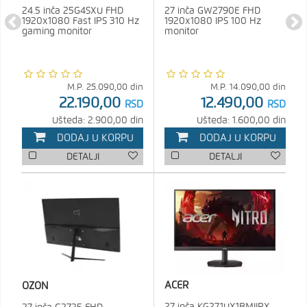
24.5 inča 25G4SXU FHD
27 inča GW2790E FHD
1920x1080 Fast IPS 310 Hz
1920x1080 IPS 100 Hz
gaming monitor
monitor
M.P.
25.090,00
din
M.P.
14.090,00
din
22.190,00
12.490,00
RSD
RSD
Ušteda: 2.900,00 din
Ušteda: 1.600,00 din
DODAJ U KORPU
DODAJ U KORPU
DETALJI
DETALJI
ACER
OZON