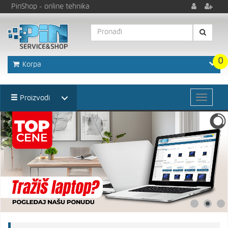
PinShop
- online tehnika
0
Korpa
Proizvodi