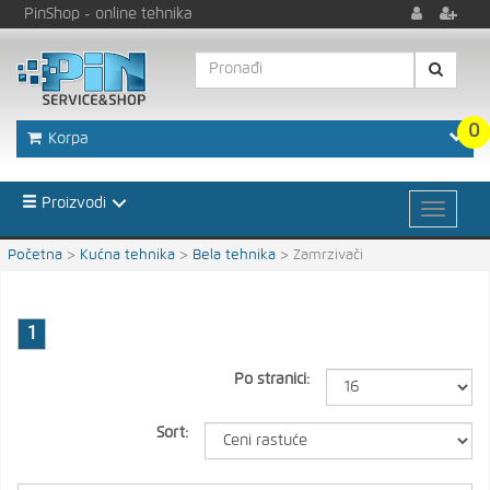
PinShop
- online tehnika
0
Korpa
Proizvodi
Početna
>
Kućna tehnika
>
Bela tehnika
>
Zamrzivači
1
Po stranici:
Sort: