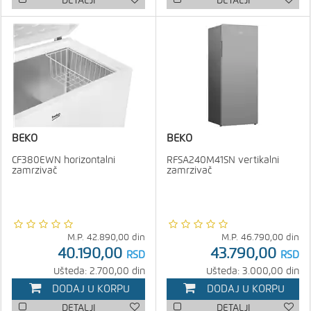
DETALJI
DETALJI
BEKO
BEKO
CF380EWN horizontalni
RFSA240M41SN vertikalni
zamrzivač
zamrzivač
M.P.
42.890,00
din
M.P.
46.790,00
din
40.190,00
43.790,00
RSD
RSD
Ušteda: 2.700,00 din
Ušteda: 3.000,00 din
DODAJ U KORPU
DODAJ U KORPU
DETALJI
DETALJI