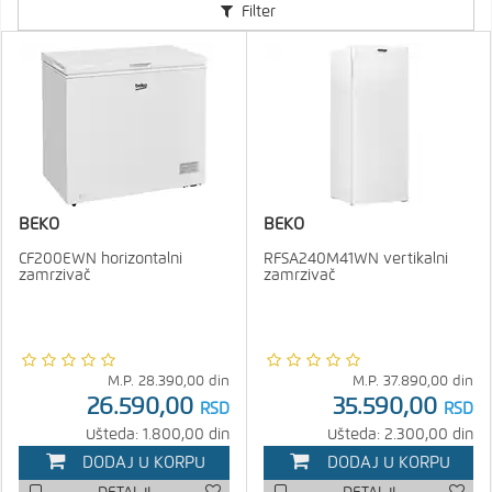
Filter
BEKO
BEKO
CF200EWN horizontalni
RFSA240M41WN vertikalni
zamrzivač
zamrzivač
M.P.
28.390,00
din
M.P.
37.890,00
din
26.590,00
35.590,00
RSD
RSD
Ušteda: 1.800,00 din
Ušteda: 2.300,00 din
DODAJ U KORPU
DODAJ U KORPU