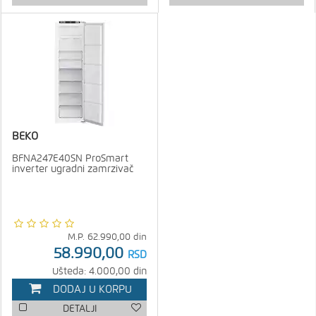
BEKO
BFNA247E40SN ProSmart
inverter ugradni zamrzivač
M.P.
62.990,00
din
58.990,00
RSD
Ušteda: 4.000,00 din
DODAJ U KORPU
DETALJI