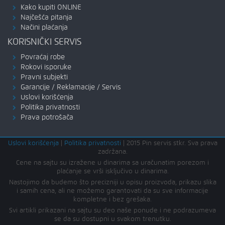
Kako kupiti ONLINE
Najčešća pitanja
Načini plaćanja
KORISNIČKI SERVIS
Povraćaj robe
Rokovi isporuke
Pravni subjekti
Garancije / Reklamacije / Servis
Uslovi korišćenja
Politika privatnosti
Prava potrošača
Uslovi korišćenja
|
Politika privatnosti
|
2015 Pin servis stkr. Sva prava
zadržana.
Cene na sajtu su izražene u dinarima sa uračunatim porezom i
plaćanje se vrši isključivo u dinarima.
Nastojimo da budemo što precizniji u opisu proizvoda, prikazu slika
i samih cena, ali ne možemo garantovati da su sve informacije
kompletne i bez grešaka.
Svi artikli prikazani na sajtu su deo naše ponude i ne podrazumeva
se da su dostupni u svakom trenutku.