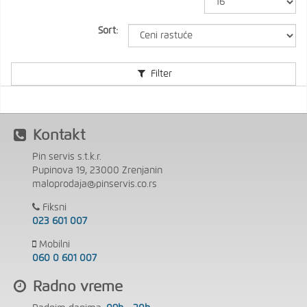
Sort:
Filter
Kontakt
Pin servis s.t.k.r.
Pupinova 19, 23000 Zrenjanin
maloprodaja@pinservis.co.rs
Fiksni
023 601 007
Mobilni
060 0 601 007
Radno vreme