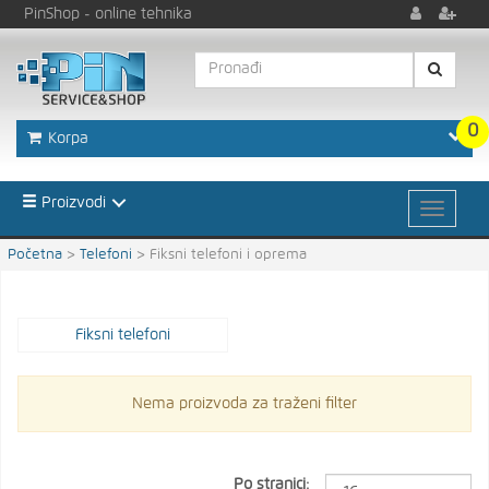
PinShop
- online tehnika
0
Korpa
Proizvodi
Početna
>
Telefoni
>
Fiksni telefoni i oprema
Fiksni telefoni
Nema proizvoda za traženi filter
Po stranici: