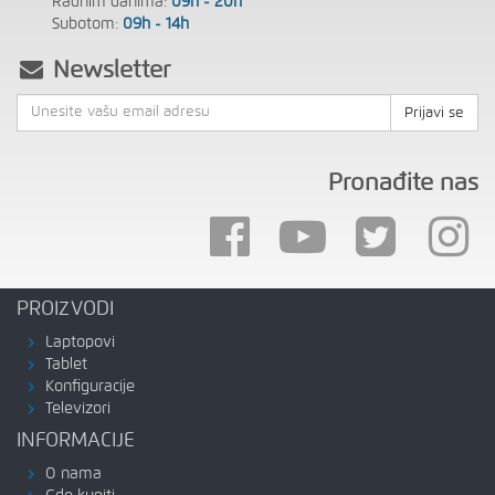
Radnim danima:
09h - 20h
Subotom:
09h - 14h
Newsletter
Prijavi se
Pronađite nas
PROIZVODI
Laptopovi
Tablet
Konfiguracije
Televizori
INFORMACIJE
O nama