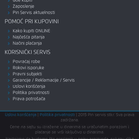
Gde kupiti
Zaposlenje
Pin Servis aktuelnosti
POMOĆ PRI KUPOVINI
Kako kupiti ONLINE
Najčešća pitanja
Načini plaćanja
KORISNIČKI SERVIS
Povraćaj robe
Rokovi isporuke
Pravni subjekti
Garancije / Reklamacije / Servis
Uslovi korišćenja
Politika privatnosti
Prava potrošača
Uslovi korišćenja
|
Politika privatnosti
|
2015 Pin servis stkr. Sva prava
zadržana.
Cene na sajtu su izražene u dinarima sa uračunatim porezom i
plaćanje se vrši isključivo u dinarima.