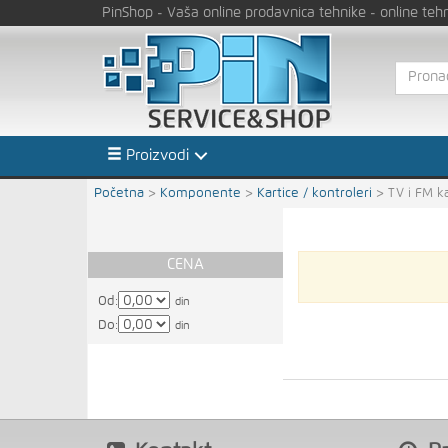
PinShop
- Vaša online prodavnica tehnike
- online teh
Proizvodi
Početna
>
Komponente
>
Kartice / kontroleri
>
TV i FM k
CENA
Od:
din
Do:
din