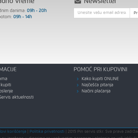
adno vreme
Newsletter
dnim danima:
09h - 20h
Pr
botom:
09h - 14h
MACIJE
POMOĆ PRI KUPOVINI
ama
Kako kupiti ONLINE
kupiti
Najčešća pitanja
oslenje
Načini plaćanja
Servis aktuelnosti
lovi korišćenja
|
Politika privatnosti
|
2015 Pin servis stkr. Sva prava zadrža