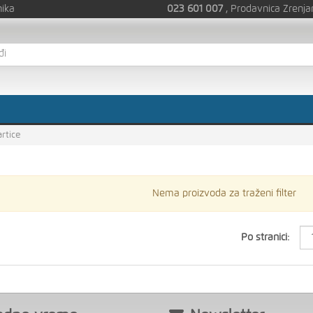
nika
023 601 007
, Prodavnica Zrenja
artice
Nema proizvoda za traženi filter
Po stranici: