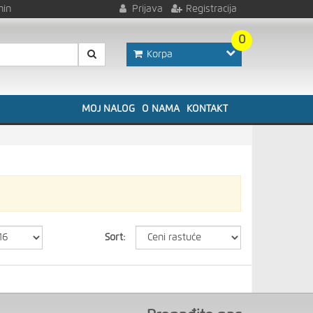
nin
Prijava
Registracija
0
Korpa
MOJ NALOG
O NAMA
KONTAKT
Sort: