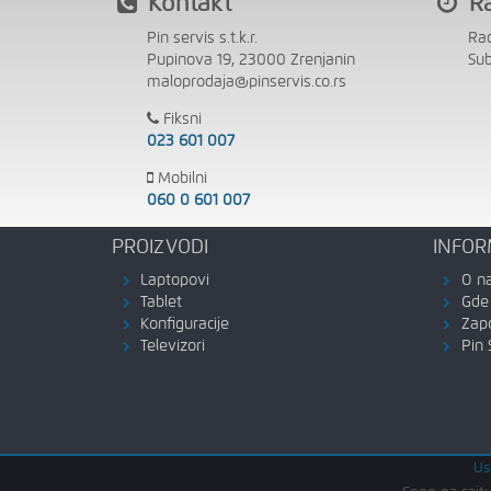
Kontakt
R
Pin servis s.t.k.r.
Ra
Pupinova 19, 23000 Zrenjanin
Su
maloprodaja@pinservis.co.rs
Fiksni
023 601 007
Mobilni
060 0 601 007
PROIZVODI
INFOR
Laptopovi
O n
Tablet
Gde 
Konfiguracije
Zap
Televizori
Pin 
Us