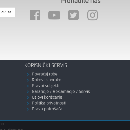
Pronađite nas
ijavi se
KORISNIČKI SERVIS
Povraćaj robe
Rokovi isporuke
Pravni subjekti
Garancije / Reklamacije / Servis
Uslovi korišćenja
Politika privatnosti
Prava potrošača
na.