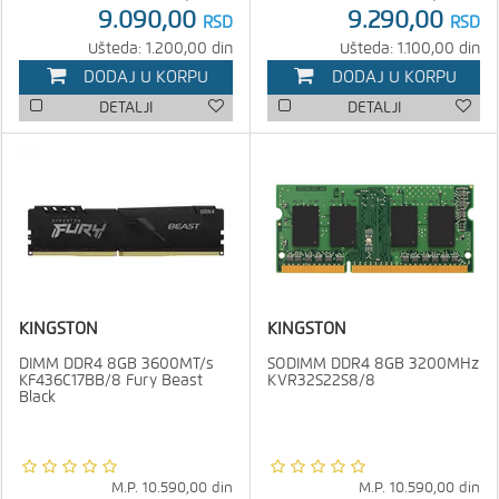
9.090,00
9.290,00
RSD
RSD
Ušteda: 1.200,00 din
Ušteda: 1.100,00 din
DODAJ U KORPU
DODAJ U KORPU
DETALJI
DETALJI
KINGSTON
KINGSTON
DIMM DDR4 8GB 3600MT/s
SODIMM DDR4 8GB 3200MHz
KF436C17BB/8 Fury Beast
KVR32S22S8/8
Black
M.P.
10.590,00
din
M.P.
10.590,00
din