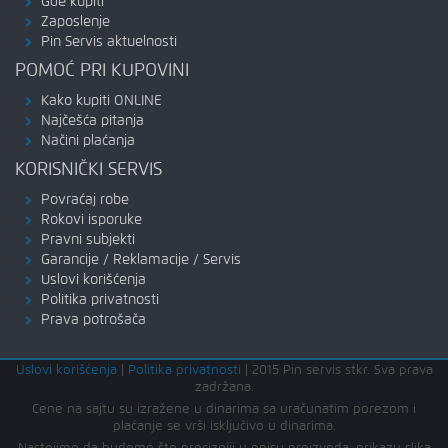
Gde kupiti
Zaposlenje
Pin Servis aktuelnosti
POMOĆ PRI KUPOVINI
Kako kupiti ONLINE
Najčešća pitanja
Načini plaćanja
KORISNIČKI SERVIS
Povraćaj robe
Rokovi isporuke
Pravni subjekti
Garancije / Reklamacije / Servis
Uslovi korišćenja
Politika privatnosti
Prava potrošača
Uslovi korišćenja
|
Politika privatnosti
|
2015 Pin servis stkr. Sva prava
zadržana.
Cene na sajtu su izražene u dinarima sa uračunatim porezom i
plaćanje se vrši isključivo u dinarima.