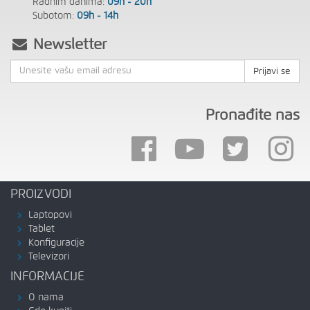
Radnim danima:
09h - 20h
Subotom:
09h - 14h
Newsletter
Prijavi se
Pronađite nas
PROIZVODI
Laptopovi
Tablet
Konfiguracije
Televizori
INFORMACIJE
O nama