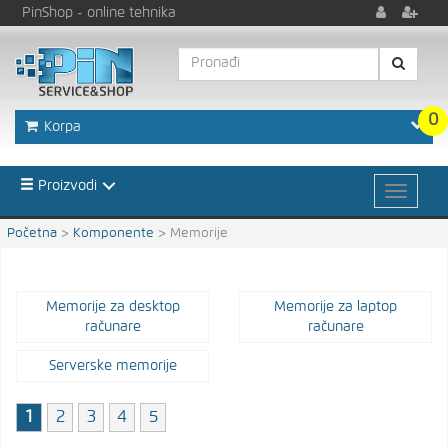
PinShop
- online tehnika
0
Korpa
Proizvodi
Početna
>
Komponente
>
Memorije
Memorije za desktop
Memorije za laptop
računare
računare
Serverske memorije
1
2
3
4
5