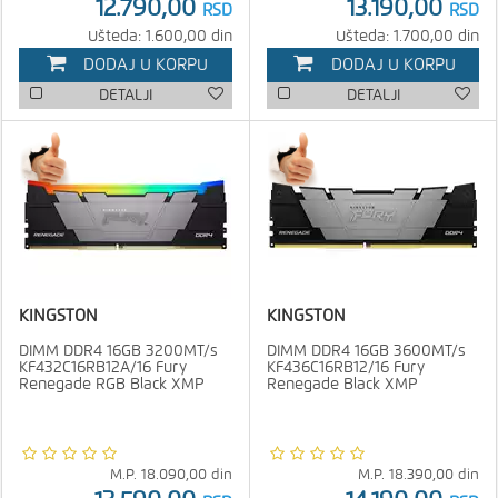
12.790,00
13.190,00
RSD
RSD
Ušteda: 1.600,00 din
Ušteda: 1.700,00 din
DODAJ U KORPU
DODAJ U KORPU
DETALJI
DETALJI
KINGSTON
KINGSTON
DIMM DDR4 16GB 3200MT/s
DIMM DDR4 16GB 3600MT/s
KF432C16RB12A/16 Fury
KF436C16RB12/16 Fury
Renegade RGB Black XMP
Renegade Black XMP
M.P.
18.090,00
din
M.P.
18.390,00
din