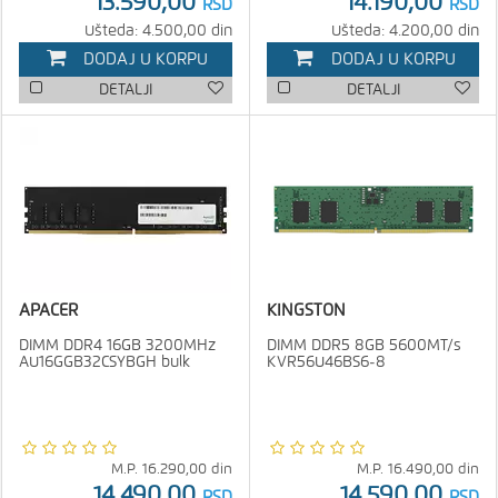
13.590,00
14.190,00
RSD
RSD
Ušteda: 4.500,00 din
Ušteda: 4.200,00 din
DODAJ U KORPU
DODAJ U KORPU
DETALJI
DETALJI
APACER
KINGSTON
DIMM DDR4 16GB 3200MHz
DIMM DDR5 8GB 5600MT/s
AU16GGB32CSYBGH bulk
KVR56U46BS6-8
M.P.
16.290,00
din
M.P.
16.490,00
din
14.490,00
14.590,00
RSD
RSD