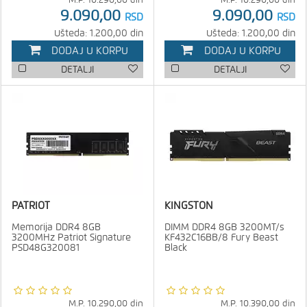
M.P.
10.290,00
din
M.P.
10.290,00
din
9.090,00
9.090,00
RSD
RSD
Ušteda: 1.200,00 din
Ušteda: 1.200,00 din
DODAJ U KORPU
DODAJ U KORPU
DETALJI
DETALJI
PATRIOT
KINGSTON
Memorija DDR4 8GB
DIMM DDR4 8GB 3200MT/s
3200MHz Patriot Signature
KF432C16BB/8 Fury Beast
PSD48G320081
Black
M.P.
10.290,00
din
M.P.
10.390,00
din