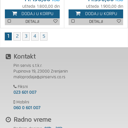
Ušteda: 1.800,00 din
Ušteda: 1.900,00 din
DODAJ U KORPU
DODAJ U KORPU
DETALJI
DETALJI
1
2
3
4
5
Kontakt
Pin servis s.t.k.r.
Pupinova 19, 23000 Zrenjanin
maloprodaja@pinservis.co.rs
Fiksni
023 601 007
Mobilni
060 0 601 007
Radno vreme