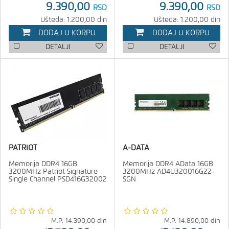
9.390,00
9.390,00
RSD
RSD
Ušteda: 1.200,00 din
Ušteda: 1.200,00 din
DODAJ U KORPU
DODAJ U KORPU
DETALJI
DETALJI
PATRIOT
A-DATA
Memorija DDR4 16GB
Memorija DDR4 AData 16GB
3200MHz Patriot Signature
3200MHz AD4U320016G22-
Single Channel PSD416G32002
SGN
M.P.
14.390,00
din
M.P.
14.890,00
din