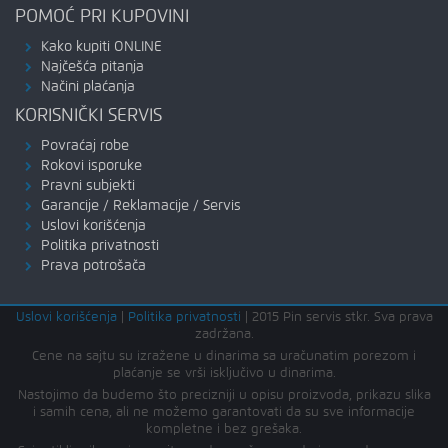
POMOĆ PRI KUPOVINI
Kako kupiti ONLINE
Najčešća pitanja
Načini plaćanja
KORISNIČKI SERVIS
Povraćaj robe
Rokovi isporuke
Pravni subjekti
Garancije / Reklamacije / Servis
Uslovi korišćenja
Politika privatnosti
Prava potrošača
Uslovi korišćenja
|
Politika privatnosti
|
2015 Pin servis stkr. Sva prava
zadržana.
Cene na sajtu su izražene u dinarima sa uračunatim porezom i
plaćanje se vrši isključivo u dinarima.
Nastojimo da budemo što precizniji u opisu proizvoda, prikazu slika
i samih cena, ali ne možemo garantovati da su sve informacije
kompletne i bez grešaka.