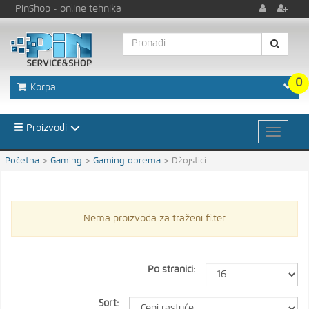
PinShop
- online tehnika
0
Korpa
Proizvodi
Početna
>
Gaming
>
Gaming oprema
>
Džojstici
Nema proizvoda za traženi filter
Po stranici:
Sort: