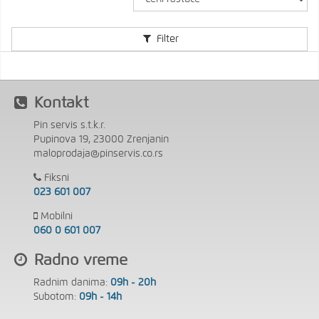
Filter
Kontakt
Pin servis s.t.k.r.
Pupinova 19, 23000 Zrenjanin
maloprodaja@pinservis.co.rs
Fiksni
023 601 007
Mobilni
060 0 601 007
Radno vreme
Radnim danima:
09h - 20h
Subotom:
09h - 14h