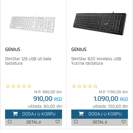
GENIUS
GENIUS
SlimStar 126 USB US bela
SlimStar 820 Wireless USB
tastatura
YUcrna tastatura
M.P.
990,00
din
M.P.
1.190,00
din
910,00
1.090,00
RSD
RSD
Ušteda: 80,00 din
Ušteda: 100,00 din
DODAJ U KORPU
DODAJ U KORPU
DETALJI
DETALJI