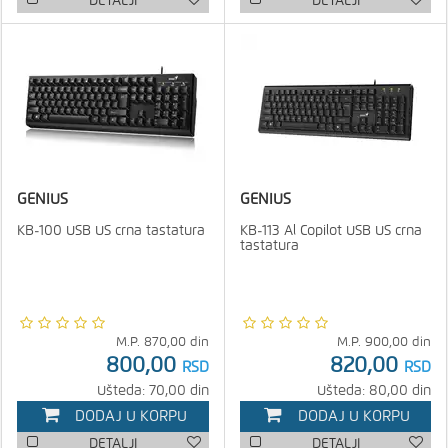
DETALJI
DETALJI
GENIUS
GENIUS
KB-100 USB US crna tastatura
KB-113 Al Copilot USB US crna
tastatura
M.P.
870,00
din
M.P.
900,00
din
800,00
820,00
RSD
RSD
Ušteda: 70,00 din
Ušteda: 80,00 din
DODAJ U KORPU
DODAJ U KORPU
DETALJI
DETALJI