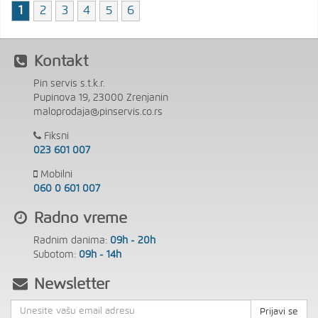
1
2
3
4
5
6
Kontakt
Pin servis s.t.k.r.
Pupinova 19, 23000 Zrenjanin
maloprodaja@pinservis.co.rs
Fiksni
023 601 007
Mobilni
060 0 601 007
Radno vreme
Radnim danima:
09h - 20h
Subotom:
09h - 14h
Newsletter
Prijavi se