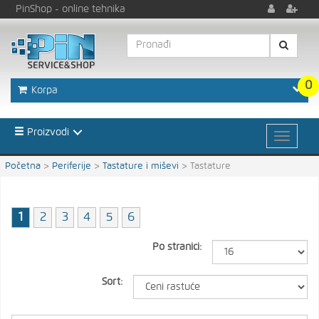
PinShop
- online tehnika
0
Korpa
Proizvodi
Početna
>
Periferije
>
Tastature i miševi
>
Tastature
1
2
3
4
5
6
Po stranici:
Sort: