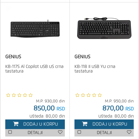
GENIUS
GENIUS
KB-117S Al Copilot USB US crna
KB-118 II USB YU crna
tastatura
tastatura
M.P.
930,00
din
M.P.
950,00
din
850,00
870,00
RSD
RSD
Ušteda: 80,00 din
Ušteda: 80,00 din
DODAJ U KORPU
DODAJ U KORPU
DETALJI
DETALJI