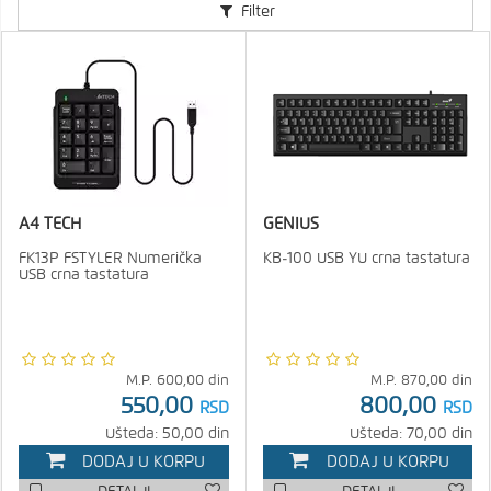
Filter
A4 TECH
GENIUS
FK13P FSTYLER Numerička
KB-100 USB YU crna tastatura
USB crna tastatura
M.P.
600,00
din
M.P.
870,00
din
550,00
800,00
RSD
RSD
Ušteda: 50,00 din
Ušteda: 70,00 din
DODAJ U KORPU
DODAJ U KORPU