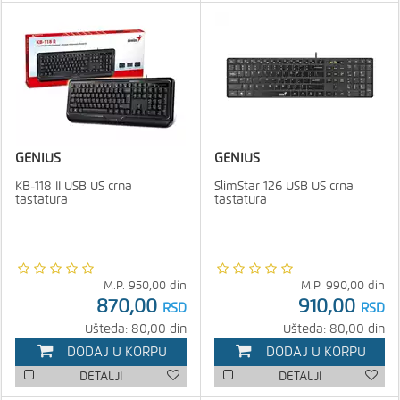
GENIUS
GENIUS
KB-118 II USB US crna
SlimStar 126 USB US crna
tastatura
tastatura
M.P.
950,00
din
M.P.
990,00
din
870,00
910,00
RSD
RSD
Ušteda: 80,00 din
Ušteda: 80,00 din
DODAJ U KORPU
DODAJ U KORPU
DETALJI
DETALJI