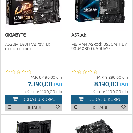
GIGABYTE
ASRock
A520M DS3H V2 rev. 1.x
MB AM4 ASRock B550M-HDV
matična ploča
90-MXBDJ0-A0UAYZ
M.P.
8.490,00
din
M.P.
9.290,00
din
7.390,00
8.190,00
RSD
RSD
Ušteda: 1.100,00 din
Ušteda: 1.100,00 din
DODAJ U KORPU
DODAJ U KORPU
DETALJI
DETALJI