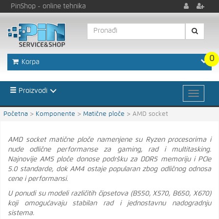
PinShop
- online tehnika
0
Korpa
Proizvodi
Početna
>
Komponente
>
Matične ploče
>
AMD socket
AMD socket matične ploče namenjene su Ryzen procesorima i
nude odlične performanse za gaming, rad i multitasking.
Najnovije AM5 ploče donose podršku za DDR5 memoriju i PCIe
5.0 standarde, dok AM4 ostaje popularan zbog odličnog odnosa
cene i performansi.
U ponudi su modeli različitih čipsetova (B550, X570, B650, X670)
koji omogućavaju stabilan rad i jednostavnu nadogradnju
sistema.