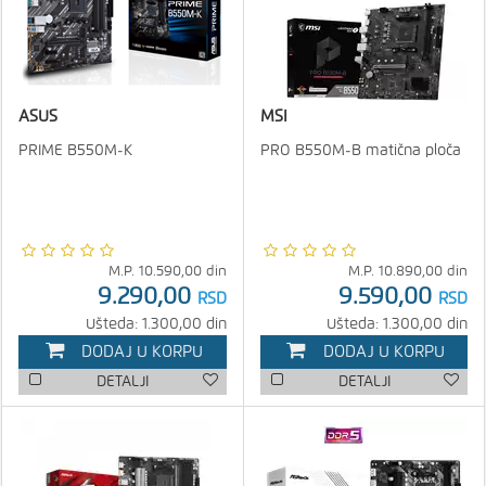
ASUS
MSI
PRIME B550M-K
PRO B550M-B matična ploča
M.P.
10.590,00
din
M.P.
10.890,00
din
9.290,00
9.590,00
RSD
RSD
Ušteda: 1.300,00 din
Ušteda: 1.300,00 din
DODAJ U KORPU
DODAJ U KORPU
DETALJI
DETALJI