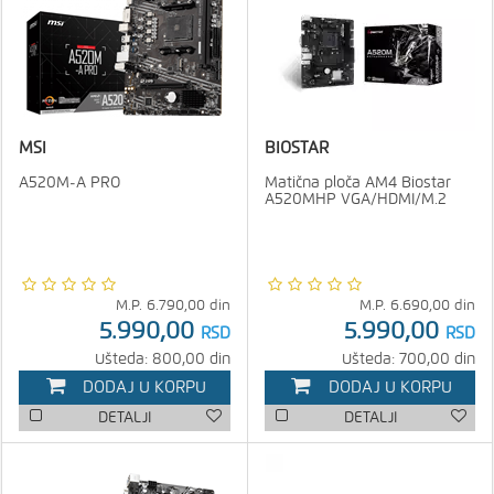
MSI
BIOSTAR
A520M-A PRO
Matična ploča AM4 Biostar
A520MHP VGA/HDMI/M.2
M.P.
6.790,00
din
M.P.
6.690,00
din
5.990,00
5.990,00
RSD
RSD
Ušteda: 800,00 din
Ušteda: 700,00 din
DODAJ U KORPU
DODAJ U KORPU
DETALJI
DETALJI