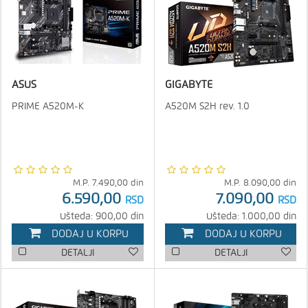
ASUS
GIGABYTE
PRIME A520M-K
A520M S2H rev. 1.0
M.P.
7.490,00
din
M.P.
8.090,00
din
6.590,00
7.090,00
RSD
RSD
Ušteda: 900,00 din
Ušteda: 1.000,00 din
DODAJ U KORPU
DODAJ U KORPU
DETALJI
DETALJI