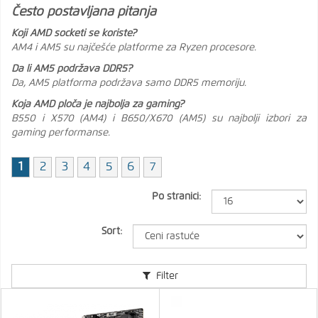
Često postavljana pitanja
Koji AMD socketi se koriste?
AM4 i AM5 su najčešće platforme za Ryzen procesore.
Da li AM5 podržava DDR5?
Da, AM5 platforma podržava samo DDR5 memoriju.
Koja AMD ploča je najbolja za gaming?
B550 i X570 (AM4) i B650/X670 (AM5) su najbolji izbori za
gaming performanse.
1
2
3
4
5
6
7
Po stranici:
Sort:
Filter