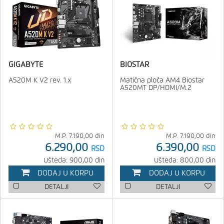
GIGABYTE
BIOSTAR
A520M K V2 rev. 1.x
Matična ploča AM4 Biostar
A520MT DP/HDMI/M.2
M.P.
7.190,00
din
M.P.
7.190,00
din
6.290,00
6.390,00
RSD
RSD
Ušteda: 900,00 din
Ušteda: 800,00 din
DODAJ U KORPU
DODAJ U KORPU
DETALJI
DETALJI