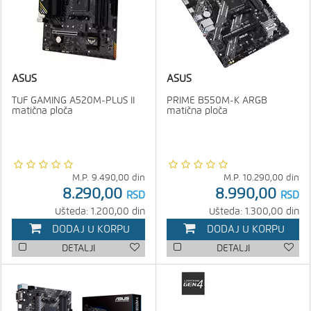
ASUS
ASUS
TUF GAMING A520M-PLUS II
PRIME B550M-K ARGB
matična ploča
matična ploča
M.P.
9.490,00
din
M.P.
10.290,00
din
8.290,00
8.990,00
RSD
RSD
Ušteda: 1.200,00 din
Ušteda: 1.300,00 din
DODAJ U KORPU
DODAJ U KORPU
DETALJI
DETALJI