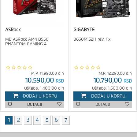
ASRock
GIGABYTE
MB ASRock AM4 B550
B650M S2H rev. 1.x
PHANTOM GAMING 4
M.P.
11.990,00
din
M.P.
12.290,00
din
10.590,00
10.790,00
RSD
RSD
Ušteda: 1.400,00 din
Ušteda: 1.500,00 din
DODAJ U KORPU
DODAJ U KORPU
DETALJI
DETALJI
1
2
3
4
5
6
7