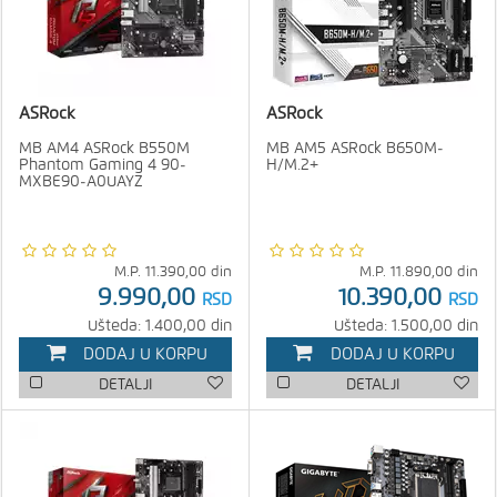
ASRock
ASRock
MB AM4 ASRock B550M
MB AM5 ASRock B650M-
Phantom Gaming 4 90-
H/M.2+
MXBE90-A0UAYZ
M.P.
11.390,00
din
M.P.
11.890,00
din
9.990,00
10.390,00
RSD
RSD
Ušteda: 1.400,00 din
Ušteda: 1.500,00 din
DODAJ U KORPU
DODAJ U KORPU
DETALJI
DETALJI