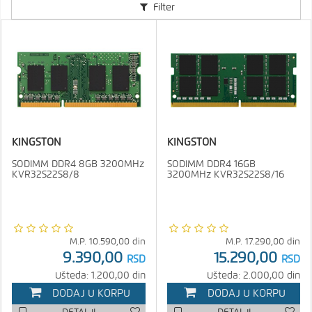
Filter
KINGSTON
KINGSTON
SODIMM DDR4 8GB 3200MHz
SODIMM DDR4 16GB
KVR32S22S8/8
3200MHz KVR32S22S8/16
M.P.
10.590,00
din
M.P.
17.290,00
din
9.390,00
15.290,00
RSD
RSD
Ušteda: 1.200,00 din
Ušteda: 2.000,00 din
DODAJ U KORPU
DODAJ U KORPU