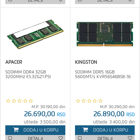
DETALJI
DETALJI
APACER
KINGSTON
SODIMM DDR4 32GB
SODIMM DDR5 16GB
3200MHz ES.32G21.PSI
5600MT/s KVR56S46BS8-16
M.P.
30.190,00
din
M.P.
30.290,00
din
26.690,00
26.890,00
RSD
RSD
Ušteda: 3.500,00 din
Ušteda: 3.400,00 din
DODAJ U KORPU
DODAJ U KORPU
DETALJI
DETALJI