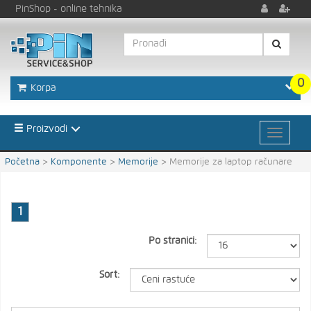
PinShop
- online tehnika
0
Korpa
Proizvodi
Početna
>
Komponente
>
Memorije
>
Memorije za laptop računare
1
Po stranici:
Sort: