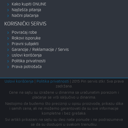
Kako kupiti ONLINE
Najčešća pitanja
Načini plaćanja
KORISNIČKI SERVIS
Povraćaj robe
Rokovi isporuke
Pravni subjekti
Garancije / Reklamacije / Servis
Uslovi korišćenja
Politika privatnosti
Prava potrošača
Uslovi korišćenja
|
Politika privatnosti
|
2015 Pin servis stkr. Sva prava
zadržana.
Cene na sajtu su izražene u dinarima sa uračunatim porezom i
plaćanje se vrši isključivo u dinarima.
Nastojimo da budemo što precizniji u opisu proizvoda, prikazu slika
i samih cena, ali ne možemo garantovati da su sve informacije
kompletne i bez grešaka.
Svi artikli prikazani na sajtu su deo naše ponude i ne podrazumeva
se da su dostupni u svakom trenutku.