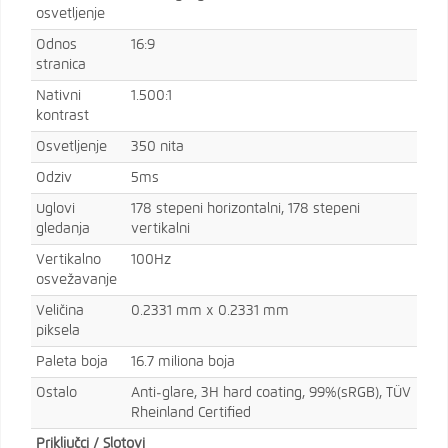
osvetljenje
Odnos
16:9
stranica
Nativni
1.500:1
kontrast
Osvetljenje
350 nita
Odziv
5ms
Uglovi
178 stepeni horizontalni, 178 stepeni
gledanja
vertikalni
Vertikalno
100Hz
osvežavanje
Veličina
0.2331 mm x 0.2331 mm
piksela
Paleta boja
16.7 miliona boja
Ostalo
Anti-glare, 3H hard coating, 99%(sRGB), TÜV
Rheinland Certified
Priključci / Slotovi