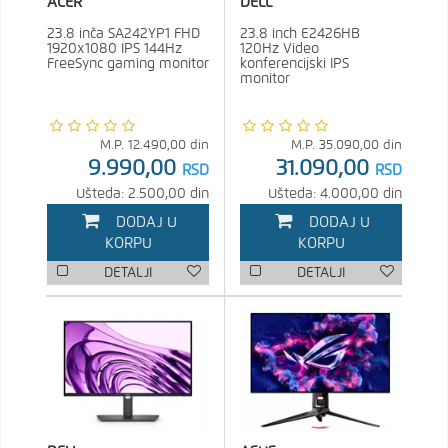
ACER
DELL
23.8 inča SA242YP1 FHD
23.8 inch E2426HB
1920x1080 IPS 144Hz
120Hz Video
FreeSync gaming monitor
konferencijski IPS
monitor
M.P.
12.490,00
din
M.P.
35.090,00
din
9.990,00
31.090,00
RSD
RSD
Ušteda: 2.500,00 din
Ušteda: 4.000,00 din
DODAJ U
DODAJ U
KORPU
KORPU
DETALJI
DETALJI