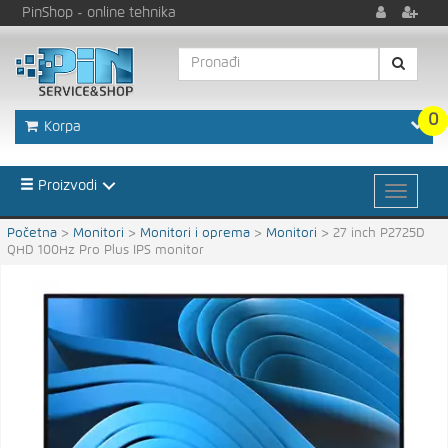
PinShop
- online tehnika
0
Korpa
Proizvodi
Početna
>
Monitori
>
Monitori i oprema
>
Monitori
>
27 inch P2725D
QHD 100Hz Pro Plus IPS monitor