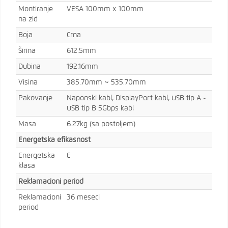
Montiranje
VESA 100mm x 100mm
na zid
Boja
Crna
Širina
612.5mm
Dubina
192.16mm
Visina
385.70mm ~ 535.70mm
Pakovanje
Naponski kabl, DisplayPort kabl, USB tip A -
USB tip B 5Gbps kabl
Masa
6.27kg (sa postoljem)
Energetska efikasnost
Energetska
E
klasa
Reklamacioni period
Reklamacioni
36 meseci
period