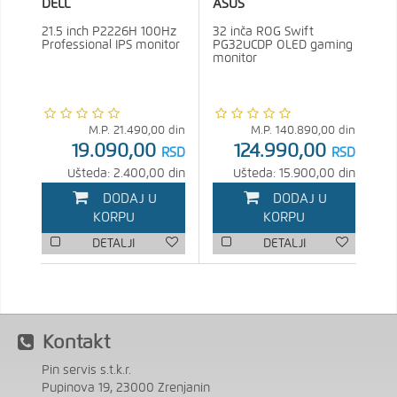
DELL
ASUS
21.5 inch P2226H 100Hz
32 inča ROG Swift
Professional IPS monitor
PG32UCDP OLED gaming
monitor
M.P.
21.490,00
din
M.P.
140.890,00
din
19.090,00
124.990,00
RSD
RSD
Ušteda: 2.400,00 din
Ušteda: 15.900,00 din
DODAJ U
DODAJ U
KORPU
KORPU
DETALJI
DETALJI
Kontakt
Pin servis s.t.k.r.
Pupinova 19, 23000 Zrenjanin