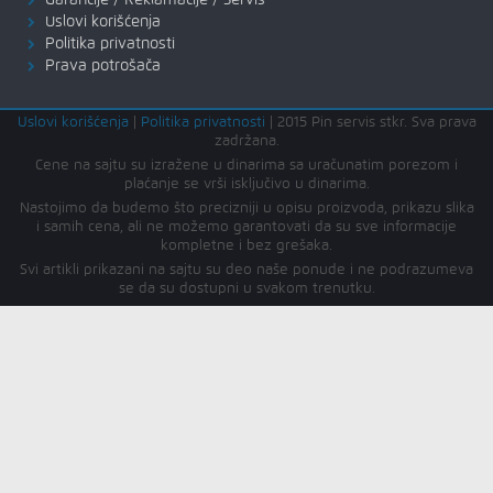
Garancije / Reklamacije / Servis
Uslovi korišćenja
Politika privatnosti
Prava potrošača
Uslovi korišćenja
|
Politika privatnosti
|
2015 Pin servis stkr. Sva prava
zadržana.
Cene na sajtu su izražene u dinarima sa uračunatim porezom i
plaćanje se vrši isključivo u dinarima.
Nastojimo da budemo što precizniji u opisu proizvoda, prikazu slika
i samih cena, ali ne možemo garantovati da su sve informacije
kompletne i bez grešaka.
Svi artikli prikazani na sajtu su deo naše ponude i ne podrazumeva
se da su dostupni u svakom trenutku.