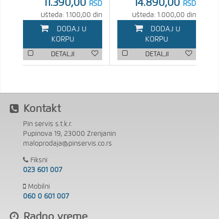
11.390,00
14.890,00
RSD
RSD
Ušteda: 1.100,00 din
Ušteda: 1.000,00 din
DODAJ U
DODAJ U
KORPU
KORPU
DETALJI
DETALJI
Kontakt
Pin servis s.t.k.r.
Pupinova 19, 23000 Zrenjanin
maloprodaja@pinservis.co.rs
Fiksni
023 601 007
Mobilni
060 0 601 007
Radno vreme