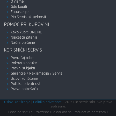
O nama
Gde kupiti
Zaposlenje
Pin Servis aktuelnosti
POMOĆ PRI KUPOVINI
Kako kupiti ONLINE
Najčešća pitanja
Načini plaćanja
KORISNIČKI SERVIS
Povraćaj robe
Rokovi isporuke
Pravni subjekti
Garancije / Reklamacije / Servis
Uslovi korišćenja
Politika privatnosti
Prava potrošača
Uslovi korišćenja
|
Politika privatnosti
|
2015 Pin servis stkr. Sva prava
zadržana.
Cene na sajtu su izražene u dinarima sa uračunatim porezom i