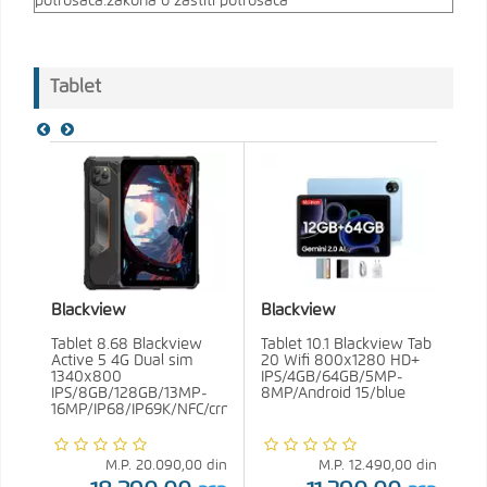
potrošača:
zakona o zaštiti potrošača
Tablet
Blackview
Blackview
Tablet 8.68 Blackview
Tablet 10.1 Blackview Tab
Active 5 4G Dual sim
20 Wifi 800x1280 HD+
1340x800
IPS/4GB/64GB/5MP-
IPS/8GB/128GB/13MP-
8MP/Android 15/blue
16MP/IP68/IP69K/NFC/crna
M.P.
20.090,00
din
M.P.
12.490,00
din