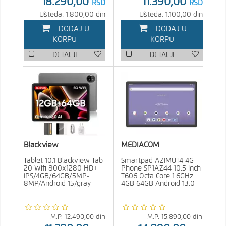
18.290,00
11.390,00
RSD
RSD
Ušteda: 1.800,00 din
Ušteda: 1.100,00 din
DODAJ U
DODAJ U
KORPU
KORPU
DETALJI
DETALJI
Blackview
MEDIACOM
Tablet 10.1 Blackview Tab
Smartpad AZIMUT4 4G
20 Wifi 800x1280 HD+
Phone SP1AZ44 10.5 inch
IPS/4GB/64GB/5MP-
T606 Octa Core 1.6GHz
8MP/Android 15/gray
4GB 64GB Android 13.0
M.P.
12.490,00
din
M.P.
15.890,00
din