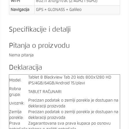
Wi-Fi
802.11 a/b/g/n/ac (2.4GHz i 5GHz)
Navigacija
GPS + GLONASS + Galileo
Specifikacije i detalji
Pitanja o proizvodu
Nema pitanja
Deklaracija
Tablet 8 Blackview Tab 20 kids 800x1280 HD
Model:
IPS/4GB/64GB/Android 15/plavi
Robna
TABLET RAČUNARI
grupa:
Precizan podatak o zemlji porekla je dostupan na
Uvoznik:
deklaraciji proizvoda
Zemlja
Precizan podatak o zemlji porekla je dostupan na
porekla:
deklaraciji proizvoda
Prava
Zagarantovana sva prava kupaca po osnovu