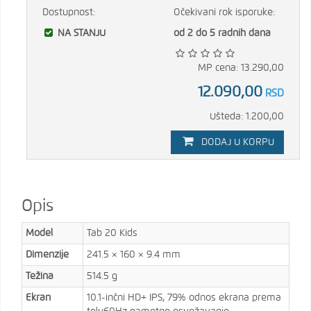
Dostupnost:
Očekivani rok isporuke:
NA STANJU
od 2 do 5 radnih dana
MP cena: 13.290,00
12.090,00
RSD
Ušteda: 1.200,00
DODAJ U KORPU
Opis
Model
Tab 20 Kids
Dimenzije
241.5 × 160 × 9.4 mm
Težina
514.5 g
Ekran
10.1-inčni HD+ IPS, 79% odnos ekrana prema