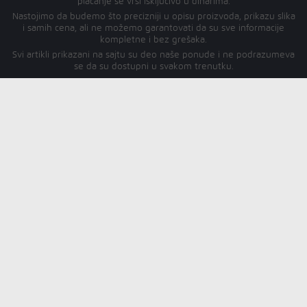
plaćanje se vrši isključivo u dinarima.
Nastojimo da budemo što precizniji u opisu proizvoda, prikazu slika
i samih cena, ali ne možemo garantovati da su sve informacije
kompletne i bez grešaka.
Svi artikli prikazani na sajtu su deo naše ponude i ne podrazumeva
se da su dostupni u svakom trenutku.