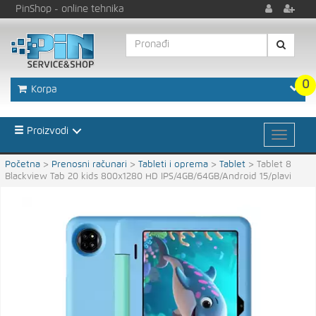
PinShop
- online tehnika
0
Korpa
Proizvodi
Početna
>
Prenosni računari
>
Tableti i oprema
>
Tablet
>
Tablet 8
Blackview Tab 20 kids 800x1280 HD IPS/4GB/64GB/Android 15/plavi