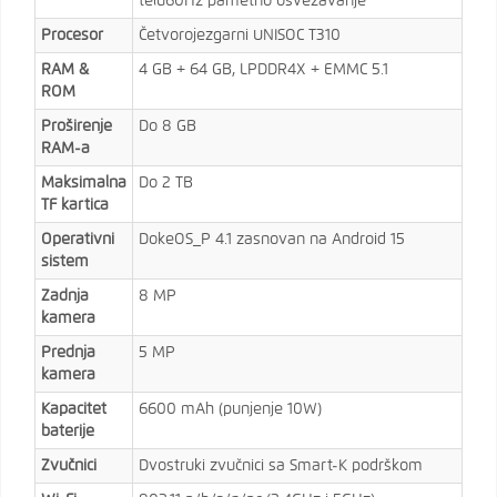
telu60Hz pametno osvežavanje
Procesor
Četvorojezgarni UNISOC T310
RAM &
4 GB + 64 GB, LPDDR4X + EMMC 5.1
ROM
Proširenje
Do 8 GB
RAM-a
Maksimalna
Do 2 TB
TF kartica
Operativni
DokeOS_P 4.1 zasnovan na Android 15
sistem
Zadnja
8 MP
kamera
Prednja
5 MP
kamera
Kapacitet
6600 mAh (punjenje 10W)
baterije
Zvučnici
Dvostruki zvučnici sa Smart-K podrškom