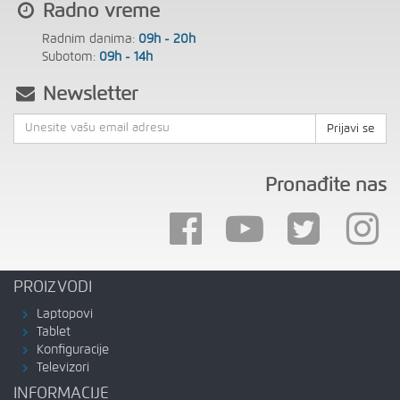
Radno vreme
Radnim danima:
09h - 20h
Subotom:
09h - 14h
Newsletter
Prijavi se
Pronađite nas
PROIZVODI
Laptopovi
Tablet
Konfiguracije
Televizori
INFORMACIJE