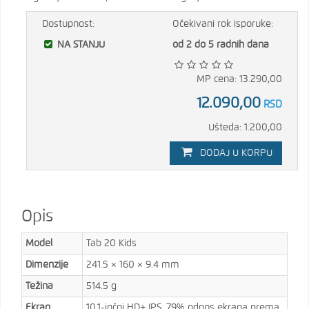
Dostupnost:
Očekivani rok isporuke:
NA STANJU
od 2 do 5 radnih dana
MP cena: 13.290,00
12.090,00
RSD
Ušteda: 1.200,00
DODAJ U KORPU
Opis
Model
Tab 20 Kids
Dimenzije
241.5 × 160 × 9.4 mm
Težina
514.5 g
Ekran
10.1-inčni HD+ IPS, 79% odnos ekrana prema