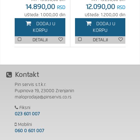
14.890,00
12.090,00
RSD
RSD
Ušteda: 1.000,00 din
Ušteda: 1.200,00 din
DODAJ U
DODAJ U
KORPU
KORPU
DETALJI
DETALJI
Kontakt
Pin servis s.t.k.r.
Pupinova 19, 23000 Zrenjanin
maloprodaja@pinservis.co.rs
Fiksni
023 601 007
Mobilni
060 0 601 007