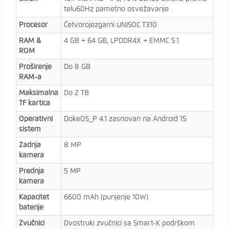
telu60Hz pametno osvežavanje
Procesor
Četvorojezgarni UNISOC T310
RAM &
4 GB + 64 GB, LPDDR4X + EMMC 5.1
ROM
Proširenje
Do 8 GB
RAM-a
Maksimalna
Do 2 TB
TF kartica
Operativni
DokeOS_P 4.1 zasnovan na Android 15
sistem
Zadnja
8 MP
kamera
Prednja
5 MP
kamera
Kapacitet
6600 mAh (punjenje 10W)
baterije
Zvučnici
Dvostruki zvučnici sa Smart-K podrškom