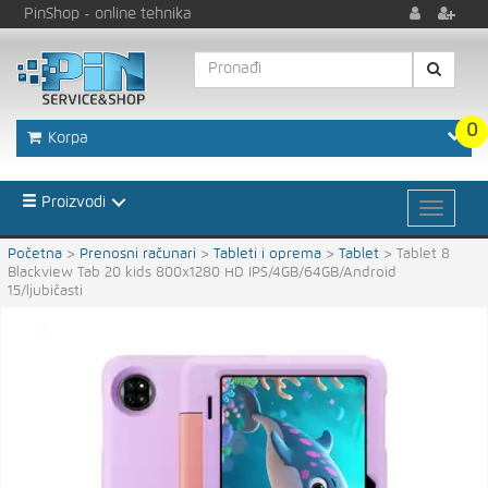
PinShop
- online tehnika
0
Korpa
Proizvodi
Početna
>
Prenosni računari
>
Tableti i oprema
>
Tablet
>
Tablet 8
Blackview Tab 20 kids 800x1280 HD IPS/4GB/64GB/Android
15/ljubičasti