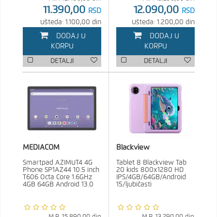
11.390,00
12.090,00
RSD
RSD
Ušteda: 1.100,00 din
Ušteda: 1.200,00 din
DODAJ U
DODAJ U
KORPU
KORPU
DETALJI
DETALJI
MEDIACOM
Blackview
Smartpad AZIMUT4 4G
Tablet 8 Blackview Tab
Phone SP1AZ44 10.5 inch
20 kids 800x1280 HD
T606 Octa Core 1.6GHz
IPS/4GB/64GB/Android
4GB 64GB Android 13.0
15/ljubičasti
M.P.
15.890,00
din
M.P.
13.290,00
din