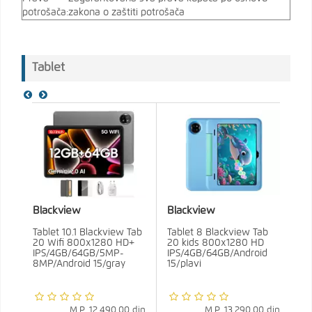
potrošača:
zakona o zaštiti potrošača
Tablet
Blackview
Blackview
Tablet 10.1 Blackview Tab
Tablet 8 Blackview Tab
20 Wifi 800x1280 HD+
20 kids 800x1280 HD
IPS/4GB/64GB/5MP-
IPS/4GB/64GB/Android
8MP/Android 15/gray
15/plavi
M.P.
12.490,00
din
M.P.
13.290,00
din