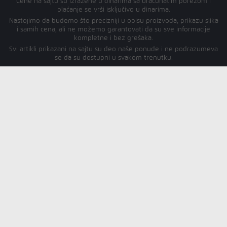
Cene na sajtu su izražene u dinarima sa uračunatim porezom i
plaćanje se vrši isključivo u dinarima.
Nastojimo da budemo što precizniji u opisu proizvoda, prikazu slika
i samih cena, ali ne možemo garantovati da su sve informacije
kompletne i bez grešaka.
Svi artikli prikazani na sajtu su deo naše ponude i ne podrazumeva
se da su dostupni u svakom trenutku.