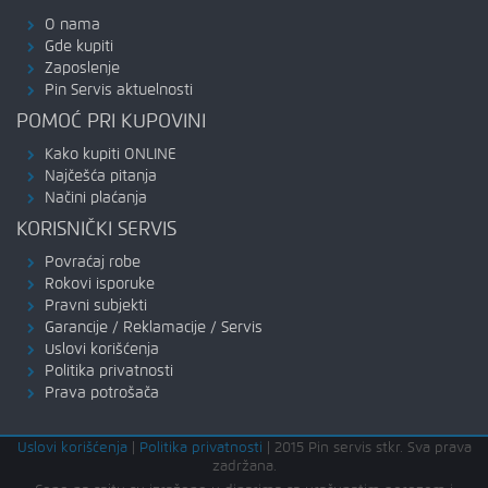
O nama
Gde kupiti
Zaposlenje
Pin Servis aktuelnosti
POMOĆ PRI KUPOVINI
Kako kupiti ONLINE
Najčešća pitanja
Načini plaćanja
KORISNIČKI SERVIS
Povraćaj robe
Rokovi isporuke
Pravni subjekti
Garancije / Reklamacije / Servis
Uslovi korišćenja
Politika privatnosti
Prava potrošača
Uslovi korišćenja
|
Politika privatnosti
|
2015 Pin servis stkr. Sva prava
zadržana.