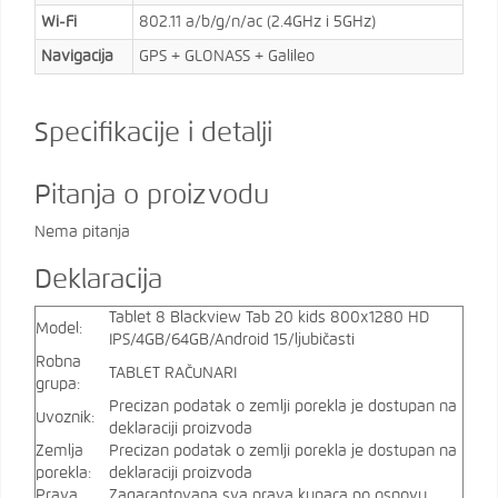
Wi-Fi
802.11 a/b/g/n/ac (2.4GHz i 5GHz)
Navigacija
GPS + GLONASS + Galileo
Specifikacije i detalji
Pitanja o proizvodu
Nema pitanja
Deklaracija
Tablet 8 Blackview Tab 20 kids 800x1280 HD
Model:
IPS/4GB/64GB/Android 15/ljubičasti
Robna
TABLET RAČUNARI
grupa:
Precizan podatak o zemlji porekla je dostupan na
Uvoznik:
deklaraciji proizvoda
Zemlja
Precizan podatak o zemlji porekla je dostupan na
porekla:
deklaraciji proizvoda
Prava
Zagarantovana sva prava kupaca po osnovu