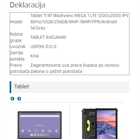
Deklaracija
Tablet 11.97 Blackview MEGA 1 LTE 1200x2000 IPS
Model:
60Hz/12GB/256GB/8MP-16MP/FPR/Android
14/Gray
Robna
TABLET RAČUNARI
grupa:
Uvoznik:
USPON D.O.O.
Zemlja
Kina
porekla:
Prava
Zagarantovana sva prava kupaca po osnovu
potrošača:
zakona o zaštiti potrošača
Tablet