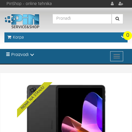
PinShop
- online tehnika
0
Korpa
Proizvodi
NEMA NA STANJU