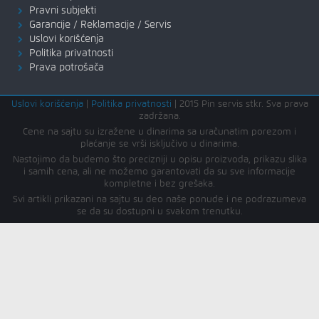
Pravni subjekti
Garancije / Reklamacije / Servis
Uslovi korišćenja
Politika privatnosti
Prava potrošača
Uslovi korišćenja
|
Politika privatnosti
|
2015 Pin servis stkr. Sva prava
zadržana.
Cene na sajtu su izražene u dinarima sa uračunatim porezom i
plaćanje se vrši isključivo u dinarima.
Nastojimo da budemo što precizniji u opisu proizvoda, prikazu slika
i samih cena, ali ne možemo garantovati da su sve informacije
kompletne i bez grešaka.
Svi artikli prikazani na sajtu su deo naše ponude i ne podrazumeva
se da su dostupni u svakom trenutku.