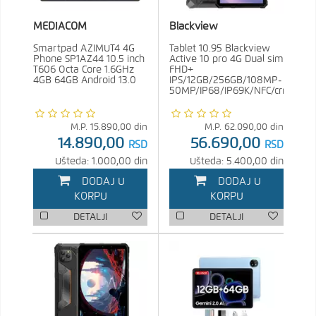
MEDIACOM
Blackview
Smartpad AZIMUT4 4G
Tablet 10.95 Blackview
Phone SP1AZ44 10.5 inch
Active 10 pro 4G Dual sim
T606 Octa Core 1.6GHz
FHD+
4GB 64GB Android 13.0
IPS/12GB/256GB/108MP-
50MP/IP68/IP69K/NFC/crna
M.P.
15.890,00
din
M.P.
62.090,00
din
14.890,00
56.690,00
RSD
RSD
Ušteda: 1.000,00 din
Ušteda: 5.400,00 din
DODAJ U
DODAJ U
KORPU
KORPU
DETALJI
DETALJI