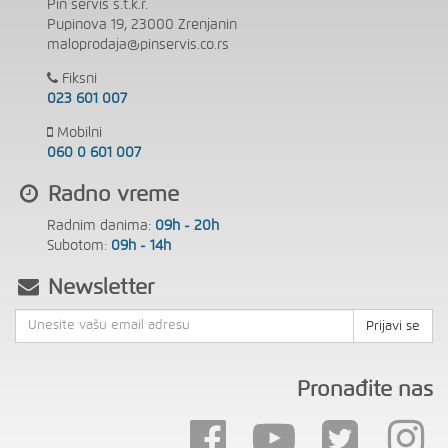
Pin servis s.t.k.r.
Pupinova 19, 23000 Zrenjanin
maloprodaja@pinservis.co.rs
Fiksni
023 601 007
Mobilni
060 0 601 007
Radno vreme
Radnim danima:
09h - 20h
Subotom:
09h - 14h
Newsletter
Prijavi se
Pronađite nas