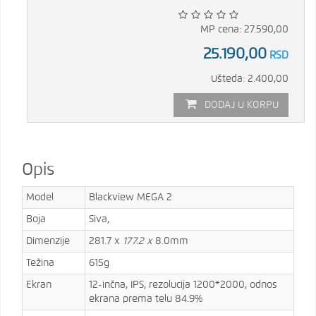
MP cena: 27.590,00
25.190,00
RSD
Ušteda: 2.400,00
DODAJ U KORPU
Opis
Model
Blackview MEGA 2
Boja
Siva,
Dimenzije
281.7 x
177.2 x
8.0mm
Težina
615g
Ekran
12-inčna, IPS, rezolucija 1200*2000, odnos
ekrana prema telu 84.9%