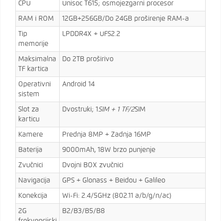
CPU
Unisoc T615; osmojezgarni procesor
RAM i ROM
12GB+256GB/Do 24GB proširenje RAM-a
Tip
LPDDR4X + UFS2.2
memorije
Maksimalna
Do 2TB proširivo
TF kartica
Operativni
Android 14
sistem
Slot za
Dvostruki; 1
SIM + 1 TF/2
SIM
karticu
Kamere
Prednja 8MP + Zadnja 16MP
Baterija
9000mAh, 18W brzo punjenje
Zvučnici
Dvojni BOX zvučnici
Navigacija
GPS + Glonass + Beidou + Galileo
Konekcija
Wi-Fi: 2.4/5GHz (802.11 a/b/g/n/ac)
2G
B2/B3/B5/B8
frekvencijski