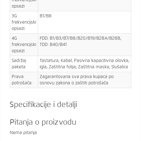
opsezi
3G
B1/B8
frekvencijski
opsezi
4G
FDD: B1/B3/B7/B8/B20/B19/B28A/B28B,
frekvencijski
TDD: B40/B41
opsezi
Sadržaj
Tastatura, Kabel, Pasivna kapacitivna olovka,
paketa
Igla, Zaštitna folija, Zaštitna maska, Slušalice
Prava
Zagarantovana sva prava kupaca po
potrošača:
osnovu zakona o zaštiti potrošača
Specifikacije i detalji
Pitanja o proizvodu
Nema pitanja