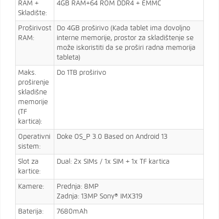
RAM +
4GB RAM+64 ROM DDR4 + EMMC
Skladište:
Proširivost
Do 4GB proširivo (Kada tablet ima dovoljno
RAM:
interne memorije, prostor za skladištenje se
može iskoristiti da se proširi radna memorija
tableta)
Maks.
Do 1TB proširivo
proširenje
skladišne
memorije
(TF
kartica):
Operativni
Doke OS_P 3.0 Based on Android 13
sistem:
Slot za
Dual: 2x SIMs / 1x SIM + 1x TF kartica
kartice:
Kamere:
Prednja: 8MP
Zadnja: 13MP Sony® IMX319
Baterija:
7680mAh