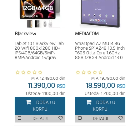
Blackview
MEDIACOM
Tablet 10.1 Blackview Tab
Smartpad AZIMUT4 4G
20 Wifi 800x1280 HD+
Phone SP1AZ48 10.5 inch
IPS/4GB/64GB/5MP-
T606 Octa Core 1.6GHz
8MP/Android 15/gray
8GB 128GB Android 13.0
M.P.
12.490,00
din
M.P.
19.790,00
din
11.390,00
18.590,00
RSD
RSD
Ušteda: 1.100,00 din
Ušteda: 1.200,00 din
DODAJ U
DODAJ U
KORPU
KORPU
DETALJI
DETALJI