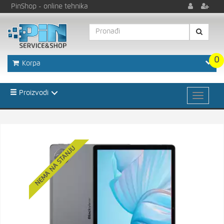
PinShop
- online tehnika
0
Korpa
Proizvodi
NEMA NA STANJU