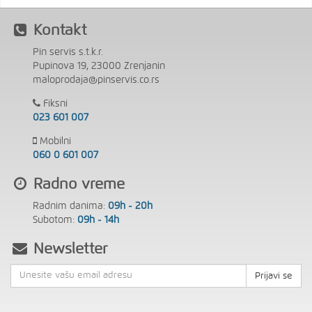
Kontakt
Pin servis s.t.k.r.
Pupinova 19, 23000 Zrenjanin
maloprodaja@pinservis.co.rs
Fiksni
023 601 007
Mobilni
060 0 601 007
Radno vreme
Radnim danima:
09h - 20h
Subotom:
09h - 14h
Newsletter
Prijavi se