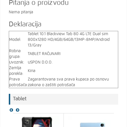
Pitanja o proizvodu
Nema pitanja
Deklaracija
Tablet 10.1 Blackview Tab 80 4G LTE Dual sim
Model:
800x1280 HD/4GB/64GB/13MP-8MP/Android
13/Gray
Robna
TABLET RAČUNARI
grupa:
Uvoznik:
USPON D.O.O.
Zemlja
Kina
porekla:
Prava
Zagarantovana sva prava kupaca po osnovu
potrošača:
zakona o zaštiti potrošača
Tablet