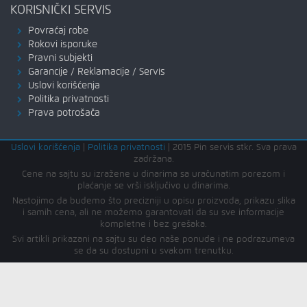
KORISNIČKI SERVIS
Povraćaj robe
Rokovi isporuke
Pravni subjekti
Garancije / Reklamacije / Servis
Uslovi korišćenja
Politika privatnosti
Prava potrošača
Uslovi korišćenja
|
Politika privatnosti
|
2015 Pin servis stkr. Sva prava
zadržana.
Cene na sajtu su izražene u dinarima sa uračunatim porezom i
plaćanje se vrši isključivo u dinarima.
Nastojimo da budemo što precizniji u opisu proizvoda, prikazu slika
i samih cena, ali ne možemo garantovati da su sve informacije
kompletne i bez grešaka.
Svi artikli prikazani na sajtu su deo naše ponude i ne podrazumeva
se da su dostupni u svakom trenutku.