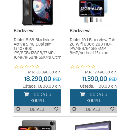
Blackview
Blackview
Tablet 8.68 Blackview
Tablet 10.1 Blackview Tab
Active 5 4G Dual sim
20 Wifi 800x1280 HD+
1340x800
IPS/4GB/64GB/5MP-
IPS/8GB/128GB/13MP-
8MP/Android 15/blue
16MP/IP68/IP69K/NFC/crna
M.P.
20.090,00
din
M.P.
12.490,00
din
18.290,00
11.390,00
RSD
RSD
Ušteda: 1.800,00 din
Ušteda: 1.100,00 din
DODAJ U
DODAJ U
KORPU
KORPU
DETALJI
DETALJI