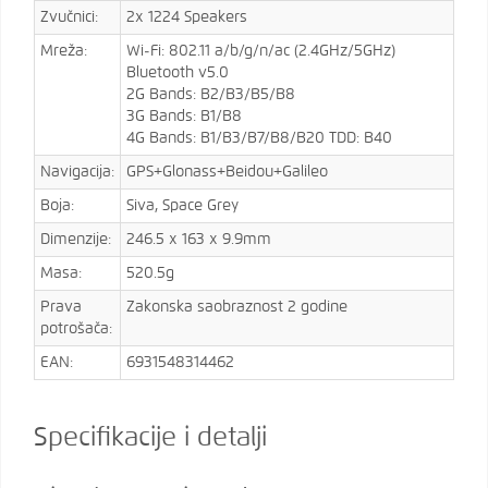
Zvučnici:
2x 1224 Speakers
Mreža:
Wi-Fi: 802.11 a/b/g/n/ac (2.4GHz/5GHz)
Bluetooth v5.0
2G Bands: B2/B3/B5/B8
3G Bands: B1/B8
4G Bands: B1/B3/B7/B8/B20 TDD: B40
Navigacija:
GPS+Glonass+Beidou+Galileo
Boja:
Siva, Space Grey
Dimenzije:
246.5 x 163 x 9.9mm
Masa:
520.5g
Prava
Zakonska saobraznost 2 godine
potrošača:
EAN:
6931548314462
Specifikacije i detalji