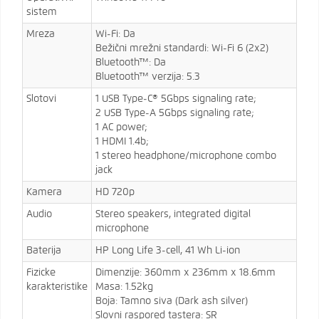
sistem
Mreza
Wi-Fi: Da
Bežični mrežni standardi: Wi-Fi 6 (2x2)
Bluetooth™: Da
Bluetooth™ verzija: 5.3
Slotovi
1 USB Type-C® 5Gbps signaling rate;
2 USB Type-A 5Gbps signaling rate;
1 AC power;
1 HDMI 1.4b;
1 stereo headphone/microphone combo
jack
Kamera
HD 720p
Audio
Stereo speakers, integrated digital
microphone
Baterija
HP Long Life 3-cell, 41 Wh Li-ion
Fizicke
Dimenzije: 360mm x 236mm x 18.6mm
karakteristike
Masa: 1.52kg
Boja: Tamno siva (Dark ash silver)
Slovni raspored tastera: SR