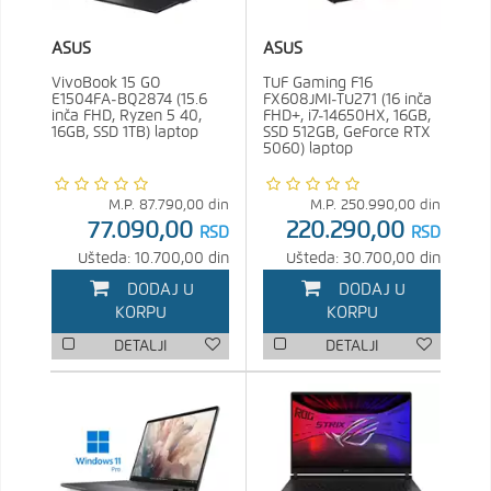
ASUS
ASUS
VivoBook 15 GO
TUF Gaming F16
E1504FA-BQ2874 (15.6
FX608JMI-TU271 (16 inča
inča FHD, Ryzen 5 40,
FHD+, i7-14650HX, 16GB,
16GB, SSD 1TB) laptop
SSD 512GB, GeForce RTX
5060) laptop
M.P.
87.790,00
din
M.P.
250.990,00
din
77.090,00
220.290,00
RSD
RSD
Ušteda: 10.700,00 din
Ušteda: 30.700,00 din
DODAJ U
DODAJ U
KORPU
KORPU
DETALJI
DETALJI