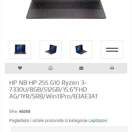
HP NB HP 255 G10 Ryzen 3-
7330U/8GB/512GB/15.6"FHD
AG/1YR/SRB/Win11Pro/B3AE3AT
Šifra:
48268
Pogledajte i ostale proizvode iz kategorije
Laptopovi