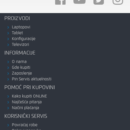
PROIZVODI
Laptopovi
Tablet
Konfiguracije
Televizori
INFORMACIJE
O nama
Gde kupiti
Zaposlenje
Pin Servis aktuelnosti
POMOĆ PRI KUPOVINI
Kako kupiti ONLINE
Najčešća pitanja
Načini plaćanja
KORISNIČKI SERVIS
Povraćaj robe