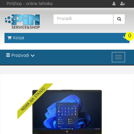
PinShop
- online tehnika
0
Korpa
Proizvodi
NEMA NA STANJU