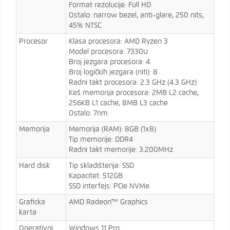
Format rezolucije: Full HD
Ostalo: narrow bezel, anti-glare, 250 nits,
45% NTSC
Procesor
Klasa procesora: AMD Ryzen 3
Model procesora: 7330U
Broj jezgara procesora: 4
Broj logičkih jezgara (niti): 8
Radni takt procesora: 2.3 GHz (4.3 GHz)
Keš memorija procesora: 2MB L2 cache,
256KB L1 cache, 8MB L3 cache
Ostalo: 7nm
Memorija
Memorija (RAM): 8GB (1x8)
Tip memorije: DDR4
Radni takt memorije: 3.200MHz
Hard disk
Tip skladištenja: SSD
Kapacitet: 512GB
SSD interfejs: PCIe NVMe
Graficka
AMD Radeon™ Graphics
karta
Operativni
Windows 11 Pro