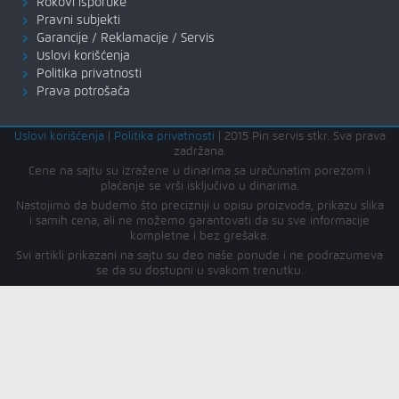
Rokovi isporuke
Pravni subjekti
Garancije / Reklamacije / Servis
Uslovi korišćenja
Politika privatnosti
Prava potrošača
Uslovi korišćenja
|
Politika privatnosti
|
2015 Pin servis stkr. Sva prava
zadržana.
Cene na sajtu su izražene u dinarima sa uračunatim porezom i
plaćanje se vrši isključivo u dinarima.
Nastojimo da budemo što precizniji u opisu proizvoda, prikazu slika
i samih cena, ali ne možemo garantovati da su sve informacije
kompletne i bez grešaka.
Svi artikli prikazani na sajtu su deo naše ponude i ne podrazumeva
se da su dostupni u svakom trenutku.