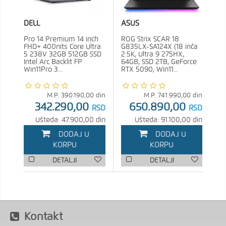
DELL
ASUS
Pro 14 Premium 14 inch
ROG Strix SCAR 18
FHD+ 400nits Core Ultra
G835LX-SA124X (18 inča
5 238V 32GB 512GB SSD
2.5K, Ultra 9 275HX,
Intel Arc Backlit FP
64GB, SSD 2TB, GeForce
Win11Pro 3...
RTX 5090, Win11...
M.P.
390.190,00
din
M.P.
741.990,00
din
342.290,00
650.890,00
RSD
RSD
Ušteda: 47.900,00 din
Ušteda: 91.100,00 din
DODAJ U
DODAJ U
KORPU
KORPU
DETALJI
DETALJI
Kontakt