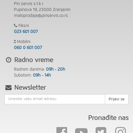
Pin servis s.t.k.r.
Pupinova 19, 23000 Zrenjanin
maloprodaja@pinservis.co.rs
Fiksni
023 601 007
Mobilni
060 0 601 007
Radno vreme
Radnim danima:
09h - 20h
Subotom:
09h - 14h
Newsletter
Prijavi se
Pronađite nas