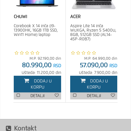
CHUWI
ACER
Corebook X 14 inča (i9-
Aspire Lite 14 inča
13900HK, 16GB 1TB SSD,
WUXGA, Ryzen 5 5400U,
Win11 Home) laptop
8GB, 512GB SSD (AL14-
45P-R0B7)
M.P.
92.190,00
din
M.P.
64.990,00
din
80.990,00
57.090,00
RSD
RSD
Ušteda: 11.200,00 din
Ušteda: 7.900,00 din
DODAJ U
DODAJ U
KORPU
KORPU
DETALJI
DETALJI
Kontakt