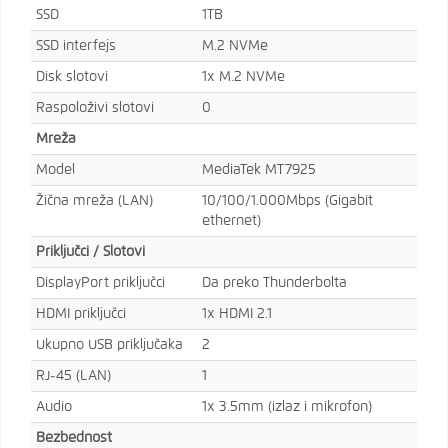
SSD
1TB
SSD interfejs
M.2 NVMe
Disk slotovi
1x M.2 NVMe
Raspoloživi slotovi
0
Mreža
Model
MediaTek MT7925
Žična mreža (LAN)
10/100/1.000Mbps (Gigabit
ethernet)
Priključci / Slotovi
DisplayPort priključci
Da preko Thunderbolta
HDMI priključci
1x HDMI 2.1
Ukupno USB priključaka
2
RJ-45 (LAN)
1
Audio
1x 3.5mm (izlaz i mikrofon)
Bezbednost