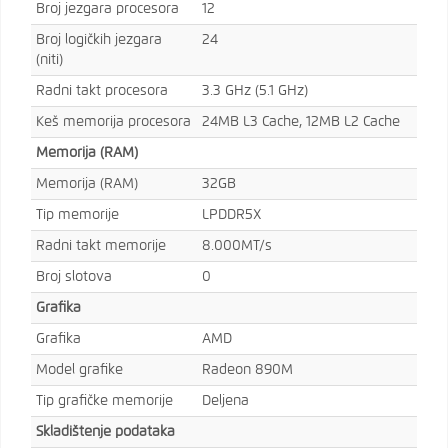
Broj jezgara procesora
12
Broj logičkih jezgara
24
(niti)
Radni takt procesora
3.3 GHz (5.1 GHz)
Keš memorija procesora
24MB L3 Cache, 12MB L2 Cache
Memorija (RAM)
Memorija (RAM)
32GB
Tip memorije
LPDDR5X
Radni takt memorije
8.000MT/s
Broj slotova
0
Grafika
Grafika
AMD
Model grafike
Radeon 890M
Tip grafičke memorije
Deljena
Skladištenje podataka