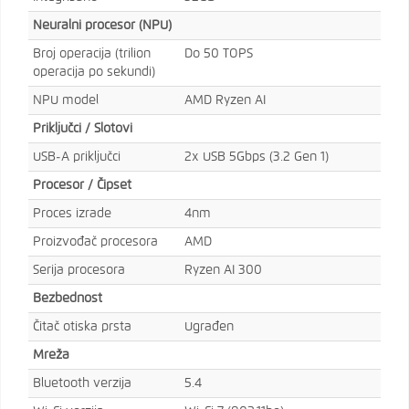
Neuralni procesor (NPU)
Broj operacija (trilion
Do 50 TOPS
operacija po sekundi)
NPU model
AMD Ryzen AI
Priključci / Slotovi
USB-A priključci
2x USB 5Gbps (3.2 Gen 1)
Procesor / Čipset
Proces izrade
4nm
Proizvođač procesora
AMD
Serija procesora
Ryzen AI 300
Bezbednost
Čitač otiska prsta
Ugrađen
Mreža
Bluetooth verzija
5.4