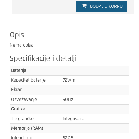
DODAJ U KORPU
Opis
Nema opisa
Specifikacije i detalji
Baterija
Kapacitet baterije
72Whr
Ekran
Osvežavanje
90Hz
Grafika
Tip grafičke
Integrisana
Memorija (RAM)
Integrisano
32GB