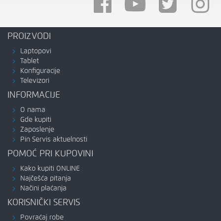
PROIZVODI
Laptopovi
Tablet
Konfiguracije
Televizori
INFORMACIJE
O nama
Gde kupiti
Zaposlenje
Pin Servis aktuelnosti
POMOĆ PRI KUPOVINI
Kako kupiti ONLINE
Najčešća pitanja
Načini plaćanja
KORISNIČKI SERVIS
Povraćaj robe