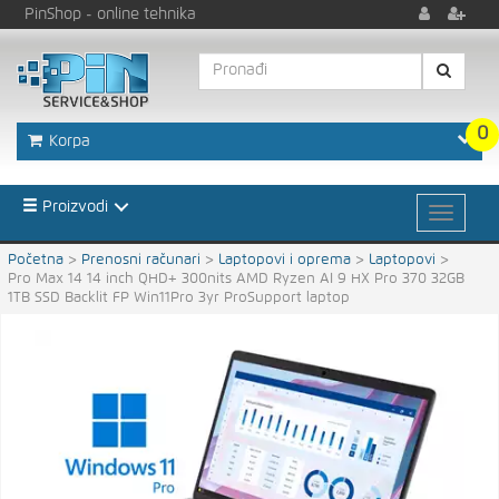
PinShop
- online tehnika
0
Korpa
Proizvodi
Početna
>
Prenosni računari
>
Laptopovi i oprema
>
Laptopovi
>
Pro Max 14 14 inch QHD+ 300nits AMD Ryzen AI 9 HX Pro 370 32GB
1TB SSD Backlit FP Win11Pro 3yr ProSupport laptop