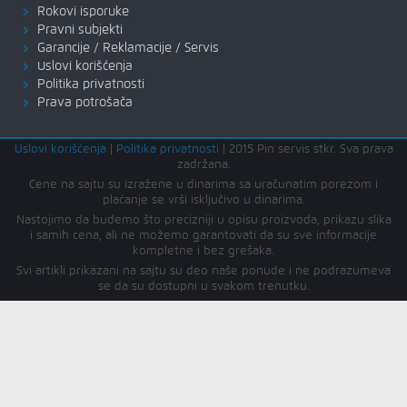
Rokovi isporuke
Pravni subjekti
Garancije / Reklamacije / Servis
Uslovi korišćenja
Politika privatnosti
Prava potrošača
Uslovi korišćenja
|
Politika privatnosti
|
2015 Pin servis stkr. Sva prava
zadržana.
Cene na sajtu su izražene u dinarima sa uračunatim porezom i
plaćanje se vrši isključivo u dinarima.
Nastojimo da budemo što precizniji u opisu proizvoda, prikazu slika
i samih cena, ali ne možemo garantovati da su sve informacije
kompletne i bez grešaka.
Svi artikli prikazani na sajtu su deo naše ponude i ne podrazumeva
se da su dostupni u svakom trenutku.