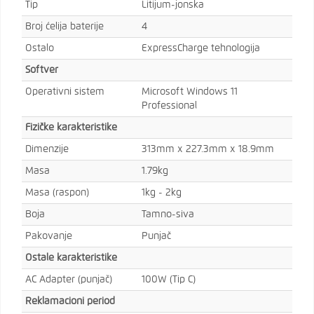
Tip
Litijum-jonska
Broj ćelija baterije
4
Ostalo
ExpressCharge tehnologija
Softver
Operativni sistem
Microsoft Windows 11
Professional
Fizičke karakteristike
Dimenzije
313mm x 227.3mm x 18.9mm
Masa
1.79kg
Masa (raspon)
1kg - 2kg
Boja
Tamno-siva
Pakovanje
Punjač
Ostale karakteristike
AC Adapter (punjač)
100W (Tip C)
Reklamacioni period