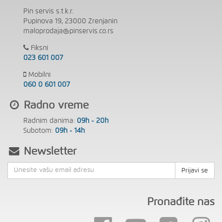
Pin servis s.t.k.r.
Pupinova 19, 23000 Zrenjanin
maloprodaja@pinservis.co.rs
Fiksni
023 601 007
Mobilni
060 0 601 007
Radno vreme
Radnim danima:
09h - 20h
Subotom:
09h - 14h
Newsletter
Prijavi se
Pronađite nas