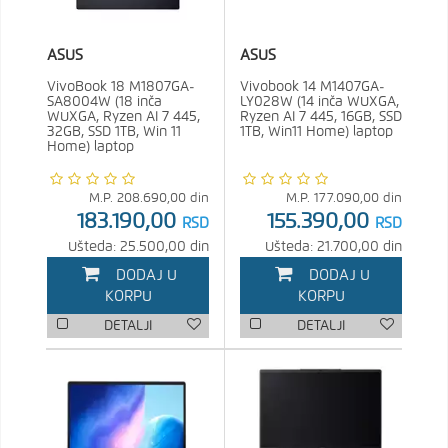
ASUS
ASUS
VivoBook 18 M1807GA-
Vivobook 14 M1407GA-
SA8004W (18 inča
LY028W (14 inča WUXGA,
WUXGA, Ryzen AI 7 445,
Ryzen AI 7 445, 16GB, SSD
32GB, SSD 1TB, Win 11
1TB, Win11 Home) laptop
Home) laptop
M.P.
208.690,00
din
M.P.
177.090,00
din
183.190,00
155.390,00
RSD
RSD
Ušteda: 25.500,00 din
Ušteda: 21.700,00 din
DODAJ U
DODAJ U
KORPU
KORPU
DETALJI
DETALJI