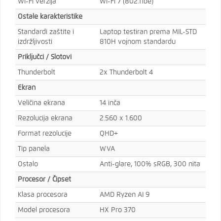
Wi-Fi verzija
Wi-Fi 7 (802.11be)
Ostale karakteristike
Standardi zaštite i
Laptop testiran prema MIL-STD
izdržljivosti
810H vojnom standardu
Priključci / Slotovi
Thunderbolt
2x Thunderbolt 4
Ekran
Veličina ekrana
14 inča
Rezolucija ekrana
2.560 x 1.600
Format rezolucije
QHD+
Tip panela
WVA
Ostalo
Anti-glare, 100% sRGB, 300 nita
Procesor / Čipset
Klasa procesora
AMD Ryzen AI 9
Model procesora
HX Pro 370