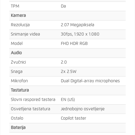
TPM
Da
Kamera
Rezolucija
2.07 Megapiksela
Snimanje videa
30fps, 1.920 x 1.080
Model
FHD HDR RGB
Audio
Zvučnici
2.0
Snaga
2x 2.5W
Mikrofon
Dual Digital-array microphones
Tastatura
Slovni raspored tastera
EN (US)
Osvetljena tastatura
Jednobojno osvetljenje
Ostalo
Copilot taster
Baterija