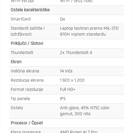
Wi-Fi verzija
Wi-Fi 7 (802.11be)
Ostale karakteristike
SmartCard
Da
Standardi zaštite i
Laptop testiran prema MIL-STD
izdržljivosti
810H vojnom standardu
Priključci / Slotovi
Thunderbolt
2x Thunderbolt 4
Ekran
Veličina ekrana
14 inča
Rezolucija ekrana
1.920 x 1.200
Format rezolucije
Full HD+
Tip panela
IPS
Ostalo
Anti-glare, 45% NTSC color
gamut, 300 nita
Procesor / Čipset
Klasa procesora
AMD Ryzen AI 7 Pro