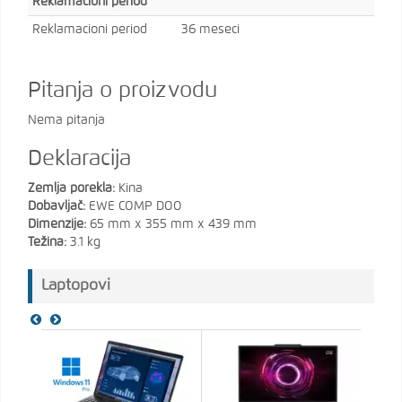
Reklamacioni period
Reklamacioni period
36 meseci
Pitanja o proizvodu
Nema pitanja
Deklaracija
Zemlja porekla:
Kina
Dobavljač:
EWE COMP DOO
Dimenzije:
65 mm x 355 mm x 439 mm
Težina:
3.1 kg
Laptopovi