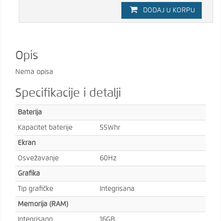
DODAJ U KORPU
Opis
Nema opisa
Specifikacije i detalji
Baterija
Kapacitet baterije
55Whr
Ekran
Osvežavanje
60Hz
Grafika
Tip grafičke
Integrisana
Memorija (RAM)
Integrisano
16GB