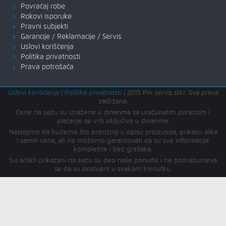
Povraćaj robe
Rokovi isporuke
Pravni subjekti
Garancije / Reklamacije / Servis
Uslovi korišćenja
Politika privatnosti
Prava potrošača
Uslovi korišćenja
|
Politika privatnosti
|
2015 Pin servis stkr. Sva prava
zadržana.
Cene na sajtu su izražene u dinarima sa uračunatim porezom i
plaćanje se vrši isključivo u dinarima.
Nastojimo da budemo što precizniji u opisu proizvoda, prikazu slika
i samih cena, ali ne možemo garantovati da su sve informacije
kompletne i bez grešaka.
Svi artikli prikazani na sajtu su deo naše ponude i ne podrazumeva
se da su dostupni u svakom trenutku.