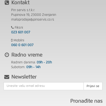
Kontakt
Pin servis s.t.k.r.
Pupinova 19, 23000 Zrenjanin
maloprodaja@pinservis.co.rs
Fiksni
023 601 007
Mobilni
060 0 601 007
Radno vreme
Radnim danima:
09h - 20h
Subotom:
09h - 14h
Newsletter
Prijavi se
Pronađite nas