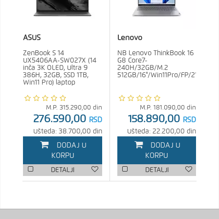
ASUS
Lenovo
ZenBook S 14
NB Lenovo ThinkBook 16
UX5406AA-SW027X (14
G8 Core7-
inča 3K OLED, Ultra 9
240H/32GB/M.2
386H, 32GB, SSD 1TB,
512GB/16"/Win11Pro/FP/21SH00
Win11 Pro) laptop
M.P.
315.290,00
din
M.P.
181.090,00
din
276.590,00
158.890,00
RSD
RSD
Ušteda: 38.700,00 din
Ušteda: 22.200,00 din
DODAJ U
DODAJ U
KORPU
KORPU
DETALJI
DETALJI