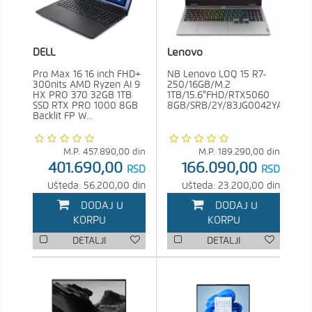
DELL
Lenovo
Pro Max 16 16 inch FHD+
NB Lenovo LOQ 15 R7-
300nits AMD Ryzen AI 9
250/16GB/M.2
HX PRO 370 32GB 1TB
1TB/15.6"FHD/RTX5060
SSD RTX PRO 1000 8GB
8GB/SRB/2Y/83JG0042YA
Backlit FP W...
M.P.
457.890,00
din
M.P.
189.290,00
din
401.690,00
166.090,00
RSD
RSD
Ušteda: 56.200,00 din
Ušteda: 23.200,00 din
DODAJ U
DODAJ U
KORPU
KORPU
DETALJI
DETALJI