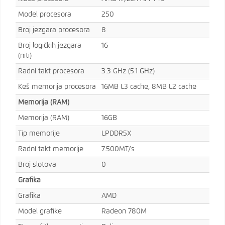
Model procesora
250
Broj jezgara procesora
8
Broj logičkih jezgara
16
(niti)
Radni takt procesora
3.3 GHz (5.1 GHz)
Keš memorija procesora
16MB L3 cache, 8MB L2 cache
Memorija (RAM)
Memorija (RAM)
16GB
Tip memorije
LPDDR5X
Radni takt memorije
7.500MT/s
Broj slotova
0
Grafika
Grafika
AMD
Model grafike
Radeon 780M