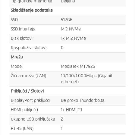
Tip grafičke memorije
Deljena
Skladištenje podataka
SSD
512GB
SSD interfejs
M.2 NVMe
Disk slotovi
1x M.2 NVMe
Raspoloživi slotovi
0
Mreža
Model
MediaTek MT7925
Žična mreža (LAN)
10/100/1.000Mbps (Gigabit
ethernet)
Priključci / Slotovi
DisplayPort priključci
Da preko Thunderbolta
HDMI priključci
1x HDMI 2.1
Ukupno USB priključaka
2
RJ-45 (LAN)
1