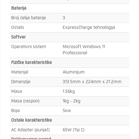
Baterija
Broj ćelija baterije
3
Ostalo
ExpressCharge tehnologija
Softver
Operativni sistem
Microsoft Windows 11
Professional
Fizičke karakteristike
Materijal
Aluminijum
Dimenzije
313.5mm x 224mm x 21.2mm
Masa
1.56kg
Masa (raspon)
1kg - 2kg
Boja
Siva
Ostale karakteristike
AC Adapter (punjač)
65W (Tip C)