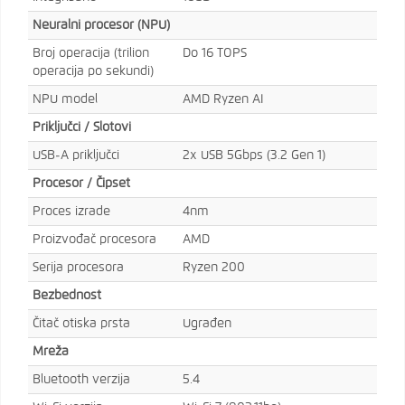
Neuralni procesor (NPU)
Broj operacija (trilion
Do 16 TOPS
operacija po sekundi)
NPU model
AMD Ryzen AI
Priključci / Slotovi
USB-A priključci
2x USB 5Gbps (3.2 Gen 1)
Procesor / Čipset
Proces izrade
4nm
Proizvođač procesora
AMD
Serija procesora
Ryzen 200
Bezbednost
Čitač otiska prsta
Ugrađen
Mreža
Bluetooth verzija
5.4