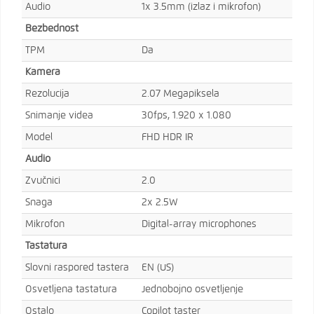
Audio
1x 3.5mm (izlaz i mikrofon)
Bezbednost
TPM
Da
Kamera
Rezolucija
2.07 Megapiksela
Snimanje videa
30fps, 1.920 x 1.080
Model
FHD HDR IR
Audio
Zvučnici
2.0
Snaga
2x 2.5W
Mikrofon
Digital-array microphones
Tastatura
Slovni raspored tastera
EN (US)
Osvetljena tastatura
Jednobojno osvetljenje
Ostalo
Copilot taster