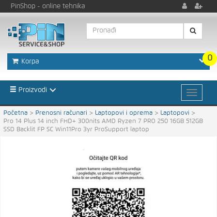
PinShop
- online tehnika
0
Korpa
Proizvodi
Početna
>
Prenosni računari
>
Laptopovi i oprema
>
Laptopovi
>
Pro 14 Plus 14 inch FHD+ 300nits AMD Ryzen 7 PRO 250 16GB 512GB
SSD Backlit FP SC Win11Pro 3yr ProSupport laptop