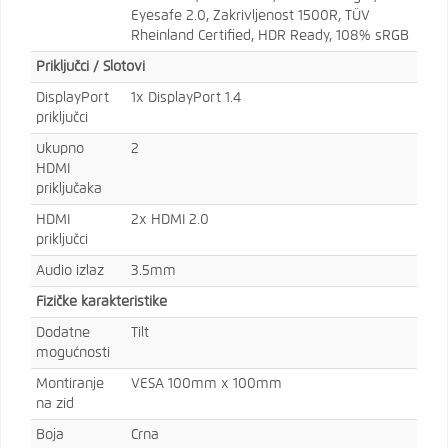
Eyesafe 2.0, Zakrivljenost 1500R, TÜV
Rheinland Certified, HDR Ready, 108% sRGB
Priključci / Slotovi
DisplayPort
1x DisplayPort 1.4
priključci
Ukupno
2
HDMI
priključaka
HDMI
2x HDMI 2.0
priključci
Audio izlaz
3.5mm
Fizičke karakteristike
Dodatne
Tilt
mogućnosti
Montiranje
VESA 100mm x 100mm
na zid
Boja
Crna