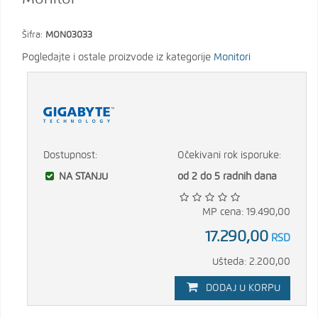
Šifra:
MON03033
Pogledajte i ostale proizvode iz kategorije
Monitori
Dostupnost:
Očekivani rok isporuke:
NA STANJU
od 2 do 5 radnih dana
MP cena: 19.490,00
17.290,00
RSD
Ušteda: 2.200,00
DODAJ U KORPU