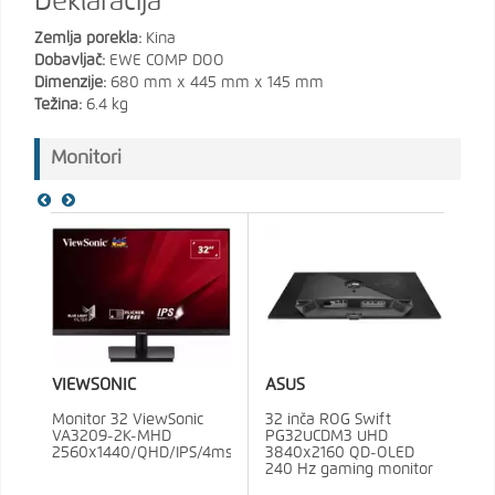
Deklaracija
Zemlja porekla:
Kina
Dobavljač:
EWE COMP DOO
Dimenzije:
680 mm x 445 mm x 145 mm
Težina:
6.4 kg
Monitori
VIEWSONIC
ASUS
Monitor 32 ViewSonic
32 inča ROG Swift
VA3209-2K-MHD
PG32UCDM3 UHD
2560x1440/QHD/IPS/4ms/75Hz/HDMI/DP/Zvučnici
3840x2160 QD-OLED
240 Hz gaming monitor