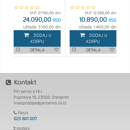
M.P.
27.190,00
din
M.P.
12.290,00
din
24.090,00
10.890,00
RSD
RSD
Ušteda: 3.100,00 din
Ušteda: 1.400,00 din
DODAJ U
DODAJ U
KORPU
KORPU
DETALJI
DETALJI
Kontakt
Pin servis s.t.k.r.
Pupinova 19, 23000 Zrenjanin
maloprodaja@pinservis.co.rs
Fiksni
023 601 007
Mobilni