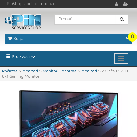
PinShop
- online tehnika
0
Korpa
Proizvodi
Početna
>
Monitori
>
Monitori i oprema
>
Monitori
>
27 inča GS27FC
EK1 Gaming Monitor