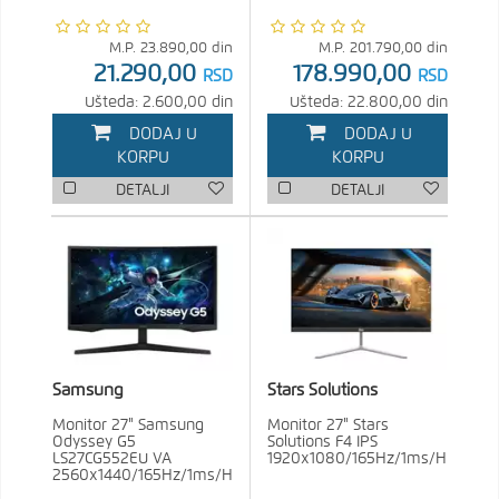
M.P.
23.890,00
din
M.P.
201.790,00
din
21.290,00
178.990,00
RSD
RSD
Ušteda: 2.600,00 din
Ušteda: 22.800,00 din
DODAJ U
DODAJ U
KORPU
KORPU
DETALJI
DETALJI
Samsung
Stars Solutions
Monitor 27" Samsung
Monitor 27" Stars
Odyssey G5
Solutions F4 IPS
LS27CG552EU VA
1920x1080/165Hz/1ms/HDMI/DP
2560x1440/165Hz/1ms/HDMI/DP