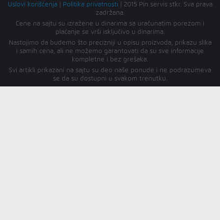
Uslovi korišćenja
|
Politika privatnosti
|
2015 Pin servis stkr. Sva prava
zadržana.
Cene na sajtu su izražene u dinarima sa uračunatim porezom i
plaćanje se vrši isključivo u dinarima.
Nastojimo da budemo što precizniji u opisu proizvoda, prikazu slika
i samih cena, ali ne možemo garantovati da su sve informacije
kompletne i bez grešaka.
Svi artikli prikazani na sajtu su deo naše ponude i ne podrazumeva
se da su dostupni u svakom trenutku.