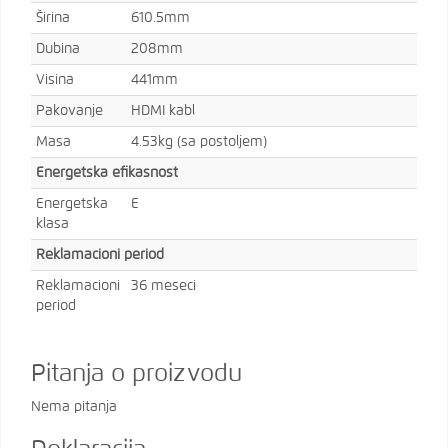
Širina
610.5mm
Dubina
208mm
Visina
441mm
Pakovanje
HDMI kabl
Masa
4.53kg (sa postoljem)
Energetska efikasnost
Energetska
E
klasa
Reklamacioni period
Reklamacioni
36 meseci
period
Pitanja o proizvodu
Nema pitanja