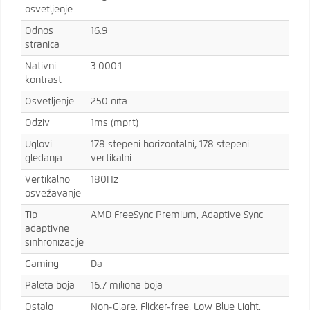
osvetljenje
Odnos
16:9
stranica
Nativni
3.000:1
kontrast
Osvetljenje
250 nita
Odziv
1ms (mprt)
Uglovi
178 stepeni horizontalni, 178 stepeni
gledanja
vertikalni
Vertikalno
180Hz
osvežavanje
Tip
AMD FreeSync Premium, Adaptive Sync
adaptivne
sinhronizacije
Gaming
Da
Paleta boja
16.7 miliona boja
Ostalo
Non-Glare, Flicker-free, Low Blue Light,