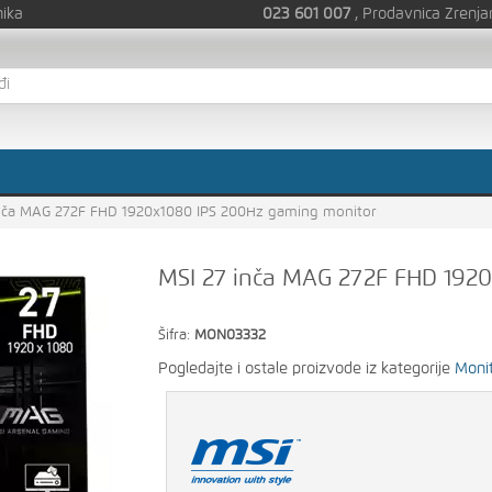
nika
023 601 007
, Prodavnica Zrenja
nča MAG 272F FHD 1920x1080 IPS 200Hz gaming monitor
MSI 27 inča MAG 272F FHD 192
Šifra:
MON03332
Pogledajte i ostale proizvode iz kategorije
Monit