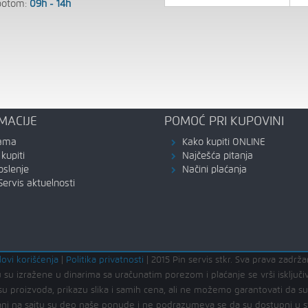
botom:
09h - 14h
MACIJE
POMOĆ PRI KUPOVINI
ama
Kako kupiti ONLINE
kupiti
Najčešća pitanja
oslenje
Načini plaćanja
Servis aktuelnosti
lovi korišćenja
|
Politika privatnosti
|
2015 Pin servis stkr. Sva prava zadrža
 su izražene u dinarima sa uračunatim porezom i plaćanje se vrši isključi
u proizvoda, prikazu slika i samih cena, ali ne možemo garantovati da s
kazani na sajtu su deo naše ponude i ne podrazumeva se da su dostupni u 