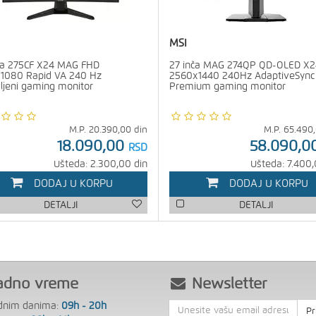
MSI
ča 275CF X24 MAG FHD
27 inča MAG 274QP QD-OLED X2
1080 Rapid VA 240 Hz
2560x1440 240Hz AdaptiveSync
vljeni gaming monitor
Premium gaming monitor
M.P.
20.390,00
din
M.P.
65.490
18.090,00
58.090,0
RSD
Ušteda: 2.300,00 din
Ušteda: 7.400,
DODAJ U KORPU
DODAJ U KORPU
DETALJI
DETALJI
adno vreme
Newsletter
dnim danima:
09h - 20h
Pr