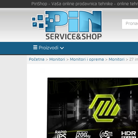
PinShop
- Vaša online prodavnica tehnike
- online teh
Proizvodi
Početna
>
Monitori
>
Monitori i oprema
>
Monitori
>
27 i