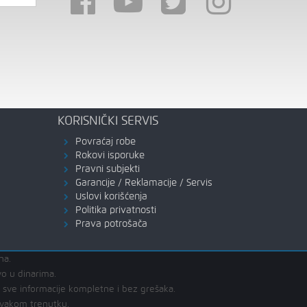
KORISNIČKI SERVIS
Povraćaj robe
Rokovi isporuke
Pravni subjekti
Garancije / Reklamacije / Servis
Uslovi korišćenja
Politika privatnosti
Prava potrošača
na.
vo u dinarima.
u sve informacije kompletne i bez grešaka.
svakom trenutku.