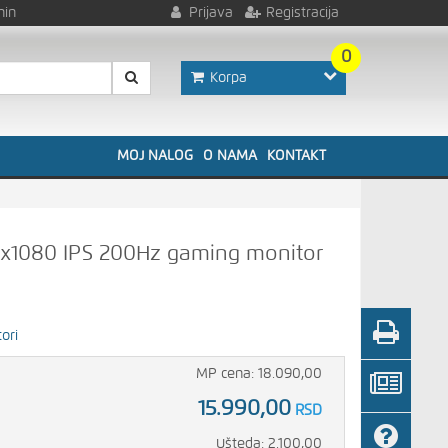
nin
Prijava
Registracija
0
Korpa
MOJ NALOG
O NAMA
KONTAKT
0x1080 IPS 200Hz gaming monitor
ori
MP cena: 18.090,00
15.990,00
RSD
Ušteda: 2.100,00