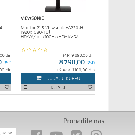
VIEWSONIC
4
Monitor 21.5 Viewsonic VA220-H
1920x1080/Full
HD/VA/1ms/100Hz/HDMI/VGA
,00
din
M.P.
9.890,00
din
0
8.790,00
RSD
RSD
00 din
Ušteda: 1.100,00 din
DODAJ U KORPU
DETALJI
Pronađite nas
ijavi se