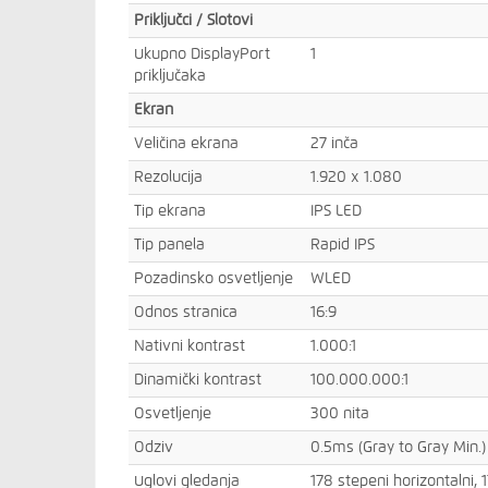
Priključci / Slotovi
Ukupno DisplayPort
1
priključaka
Ekran
Veličina ekrana
27 inča
Rezolucija
1.920 x 1.080
Tip ekrana
IPS LED
Tip panela
Rapid IPS
Pozadinsko osvetljenje
WLED
Odnos stranica
16:9
Nativni kontrast
1.000:1
Dinamički kontrast
100.000.000:1
Osvetljenje
300 nita
Odziv
0.5ms (Gray to Gray Min.)
Uglovi gledanja
178 stepeni horizontalni, 