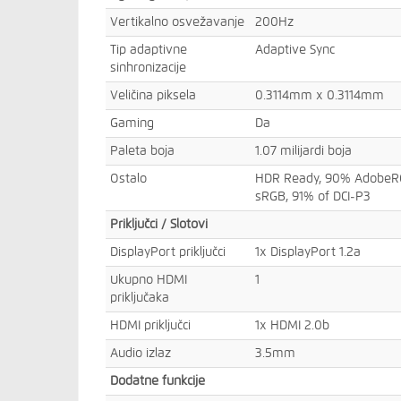
Vertikalno osvežavanje
200Hz
Tip adaptivne
Adaptive Sync
sinhronizacije
Veličina piksela
0.3114mm x 0.3114mm
Gaming
Da
Paleta boja
1.07 milijardi boja
Ostalo
HDR Ready, 90% AdobeRGB
sRGB, 91% of DCI-P3
Priključci / Slotovi
DisplayPort priključci
1x DisplayPort 1.2a
Ukupno HDMI
1
priključaka
HDMI priključci
1x HDMI 2.0b
Audio izlaz
3.5mm
Dodatne funkcije