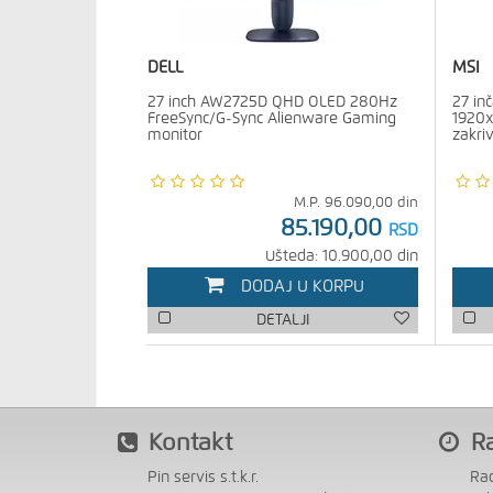
DELL
MSI
27 inch AW2725D QHD OLED 280Hz
27 in
FreeSync/G-Sync Alienware Gaming
1920x
monitor
zakri
M.P.
96.090,00
din
85.190,00
RSD
Ušteda: 10.900,00 din
DODAJ U KORPU
DETALJI
Kontakt
R
Pin servis s.t.k.r.
Ra