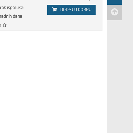
rok isporuke:
DODAJ U KORPU
 radnih dana