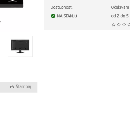
Dostupnost:
Očekivani 
NA STANJU
od 2 do 5
Štampaj