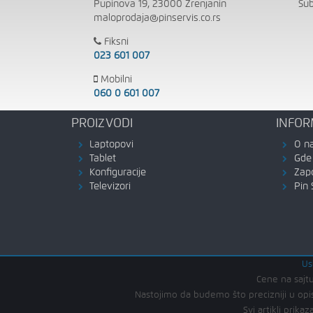
Pupinova 19, 23000 Zrenjanin
Su
maloprodaja@pinservis.co.rs
Fiksni
023 601 007
Mobilni
060 0 601 007
PROIZVODI
INFOR
Laptopovi
O n
Tablet
Gde 
Konfiguracije
Zap
Televizori
Pin 
Us
Cene na sajtu
Nastojimo da budemo što precizniji u opis
Svi artikli pri