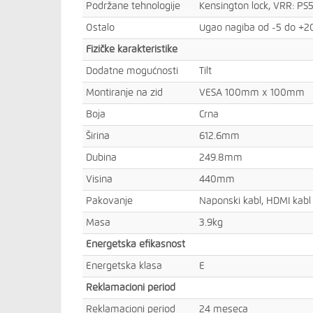
Podržane tehnologije
Kensington lock, VRR: PS
Ostalo
Ugao nagiba od -5 do +20
Fizičke karakteristike
Dodatne mogućnosti
Tilt
Montiranje na zid
VESA 100mm x 100mm
Boja
Crna
Širina
612.6mm
Dubina
249.8mm
Visina
440mm
Pakovanje
Naponski kabl, HDMI kabl
Masa
3.9kg
Energetska efikasnost
Energetska klasa
E
Reklamacioni period
Reklamacioni period
24 meseca