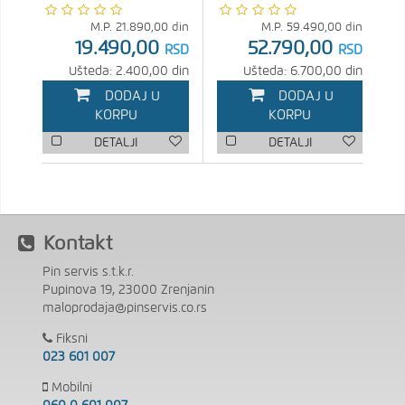
M.P.
21.890,00
din
M.P.
59.490,00
din
19.490,00
52.790,00
RSD
RSD
Ušteda: 2.400,00 din
Ušteda: 6.700,00 din
DODAJ U
DODAJ U
KORPU
KORPU
DETALJI
DETALJI
Kontakt
Pin servis s.t.k.r.
Pupinova 19, 23000 Zrenjanin
maloprodaja@pinservis.co.rs
Fiksni
023 601 007
Mobilni