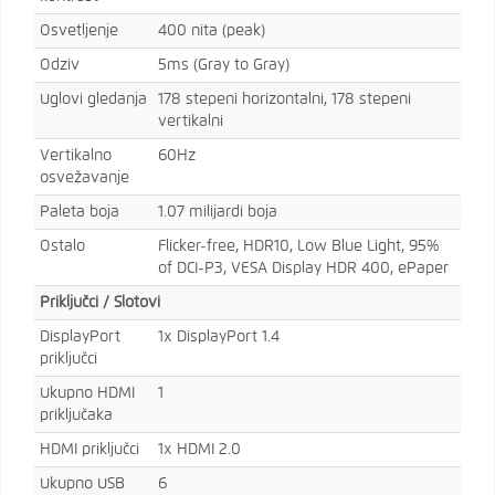
Osvetljenje
400 nita (peak)
Odziv
5ms (Gray to Gray)
Uglovi gledanja
178 stepeni horizontalni, 178 stepeni
vertikalni
Vertikalno
60Hz
osvežavanje
Paleta boja
1.07 milijardi boja
Ostalo
Flicker-free, HDR10, Low Blue Light, 95%
of DCI-P3, VESA Display HDR 400, ePaper
Priključci / Slotovi
DisplayPort
1x DisplayPort 1.4
priključci
Ukupno HDMI
1
priključaka
HDMI priključci
1x HDMI 2.0
Ukupno USB
6