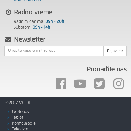
060 0 601 007
Radno vreme
Radnim danima:
09h - 20h
Subotom:
09h - 14h
Newsletter
Prijavi se
Pronađite nas
PROIZVODI
Laptopovi
Tablet
Konfiguracije
Televizori