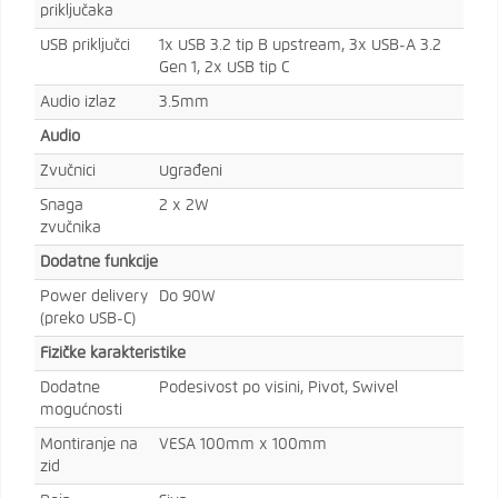
priključaka
USB priključci
1x USB 3.2 tip B upstream, 3x USB-A 3.2
Gen 1, 2x USB tip C
Audio izlaz
3.5mm
Audio
Zvučnici
Ugrađeni
Snaga
2 x 2W
zvučnika
Dodatne funkcije
Power delivery
Do 90W
(preko USB-C)
Fizičke karakteristike
Dodatne
Podesivost po visini, Pivot, Swivel
mogućnosti
Montiranje na
VESA 100mm x 100mm
zid