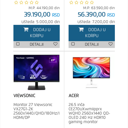
M.P.
44.190,00
din
M.P.
63.590,00
din
39.190,00
56.390,00
RSD
RSD
Ušteda: 5.000,00 din
Ušteda: 7.200,00 din
DODAJ U
DODAJ U
KORPU
KORPU
DETALJI
DETALJI
VIEWSONIC
ACER
Monitor 27 Viewsonic
26.5 inča
VX27G1-2K
CE270UXwmiipprx
2560x1440/QHD/180Hz/IPS/1ms/2x
WQHD 2560x1440 QD-
HDMI/DP
OLED 240 Hz HDR10
gaming monitor