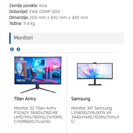
Zemlja porekla:
Kina
Dobavljač:
EWE COMP DOO
Dimenzije:
203 mm x 832 mm x 430 mm
Težina:
11.4 kg
Monitori
Titan Army
Samsung
Monitor 32 Titan Army
Monitor 34" Samsung
P32A2V 3840x2160/4K
LS34C652VAUXEN VA
UHD/1ms/160Hz/2xHDMI/DP/3xUSB/USB-
3440x1440/100Hz/5ms/HDMI/U
C/HDR600/Zvučnici
C/