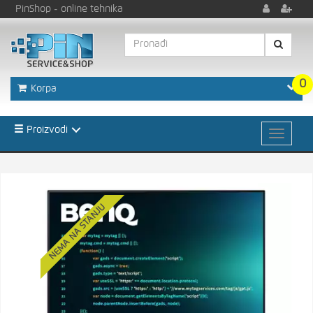
PinShop
- online tehnika
0
Korpa
Proizvodi
NEMA NA STANJU