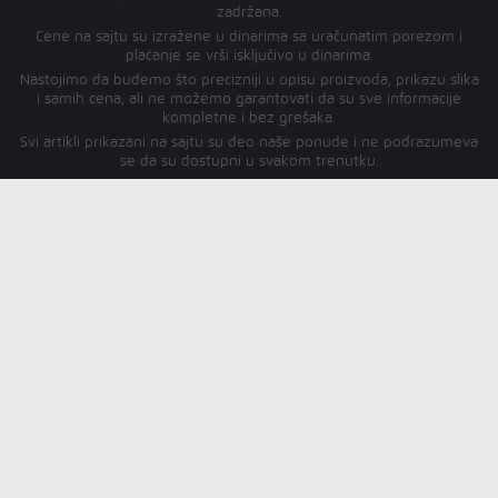
zadržana.
Cene na sajtu su izražene u dinarima sa uračunatim porezom i
plaćanje se vrši isključivo u dinarima.
Nastojimo da budemo što precizniji u opisu proizvoda, prikazu slika
i samih cena, ali ne možemo garantovati da su sve informacije
kompletne i bez grešaka.
Svi artikli prikazani na sajtu su deo naše ponude i ne podrazumeva
se da su dostupni u svakom trenutku.