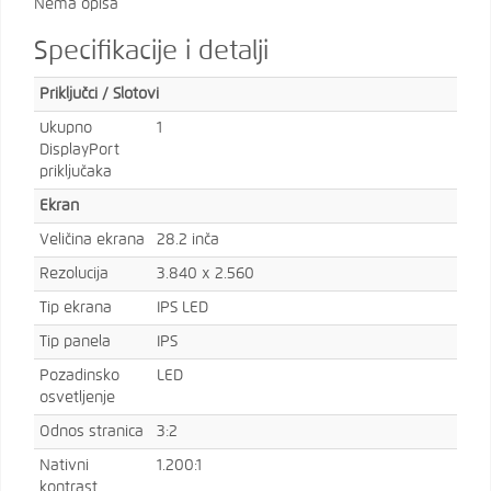
Nema opisa
Specifikacije i detalji
Priključci / Slotovi
Ukupno
1
DisplayPort
priključaka
Ekran
Veličina ekrana
28.2 inča
Rezolucija
3.840 x 2.560
Tip ekrana
IPS LED
Tip panela
IPS
Pozadinsko
LED
osvetljenje
Odnos stranica
3:2
Nativni
1.200:1
kontrast