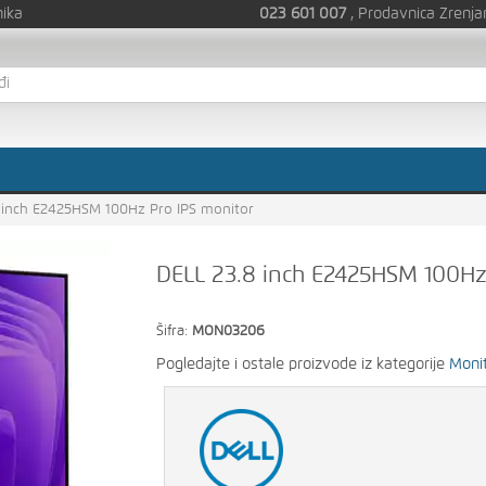
nika
023 601 007
, Prodavnica Zrenja
 inch E2425HSM 100Hz Pro IPS monitor
DELL 23.8 inch E2425HSM 100Hz
Šifra:
MON03206
Pogledajte i ostale proizvode iz kategorije
Monit