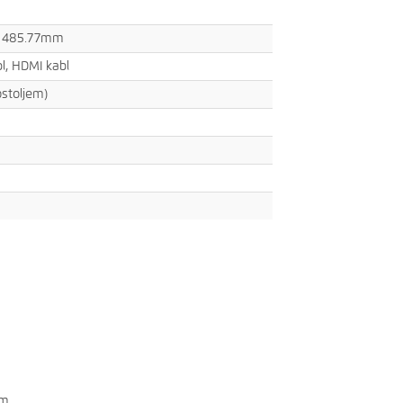
 485.77mm
l, HDMI kabl
ostoljem)
mm