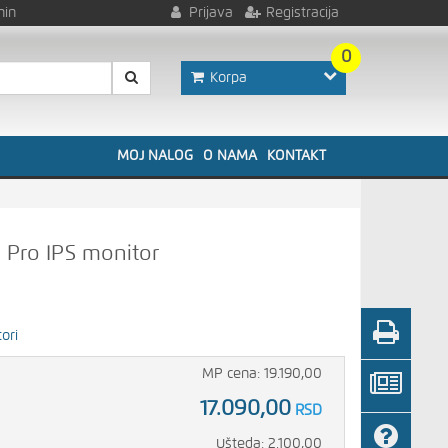
nin
Prijava
Registracija
0
Korpa
MOJ NALOG
O NAMA
KONTAKT
 Pro IPS monitor
ori
MP cena: 19.190,00
17.090,00
RSD
Ušteda: 2.100,00