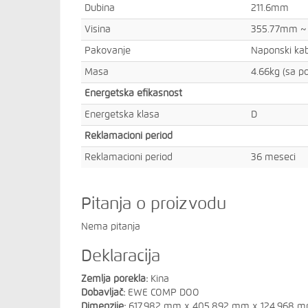
Dubina
211.6mm
Visina
355.77mm ~
Pakovanje
Naponski kab
Masa
4.66kg (sa p
Energetska efikasnost
Energetska klasa
D
Reklamacioni period
Reklamacioni period
36 meseci
Pitanja o proizvodu
Nema pitanja
Deklaracija
Zemlja porekla:
Kina
Dobavljač:
EWE COMP DOO
Dimenzije:
617.982 mm x 405.892 mm x 124.968 