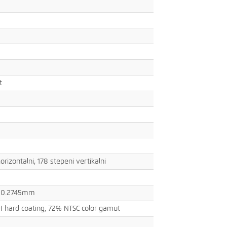
0
t
orizontalni, 178 stepeni vertikalni
 0.2745mm
3H hard coating, 72% NTSC color gamut