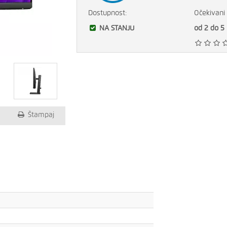
Dostupnost:
Očekivani 
NA STANJU
od 2 do 5
Štampaj