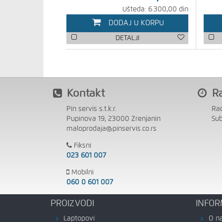
Ušteda: 6.300,00 din
DODAJ U KORPU
DETALJI
Kontakt
R
Pin servis s.t.k.r.
Ra
Pupinova 19, 23000 Zrenjanin
Su
maloprodaja@pinservis.co.rs
Fiksni
023 601 007
Mobilni
060 0 601 007
PROIZVODI
INFOR
Laptopovi
O n