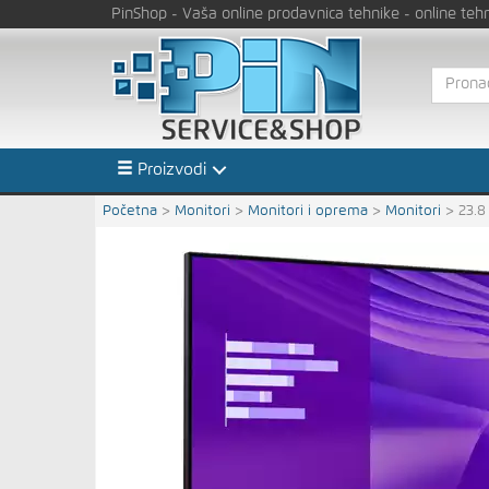
PinShop
- Vaša online prodavnica tehnike
- online teh
Proizvodi
Početna
>
Monitori
>
Monitori i oprema
>
Monitori
>
23.8