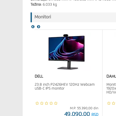
Težina:
6.033 kg
Monitori
DELL
DAH
23.8 inch P2426HEV 120Hz Webcam
Moni
USB-C IPS monitor
1920x
HD/V
M.P.
55.390,00
din
49.090,00
RSD