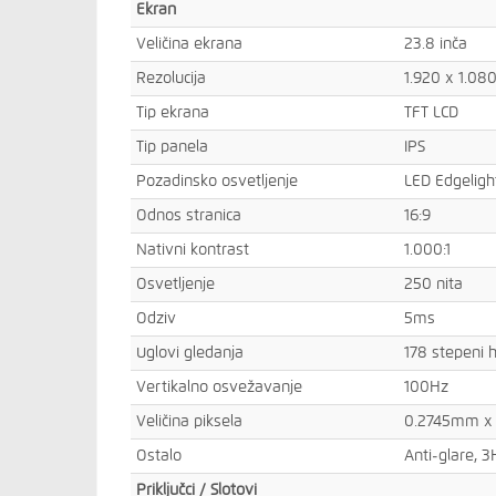
Ekran
Veličina ekrana
23.8 inča
Rezolucija
1.920 x 1.08
Tip ekrana
TFT LCD
Tip panela
IPS
Pozadinsko osvetljenje
LED Edgeligh
Odnos stranica
16:9
Nativni kontrast
1.000:1
Osvetljenje
250 nita
Odziv
5ms
Uglovi gledanja
178 stepeni h
Vertikalno osvežavanje
100Hz
Veličina piksela
0.2745mm x
Ostalo
Anti-glare, 
Priključci / Slotovi