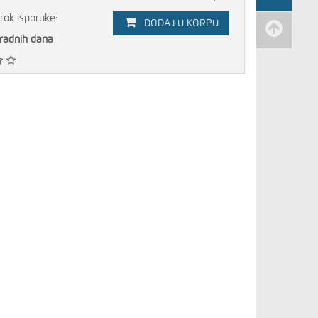
rok isporuke:
DODAJ U KORPU
 radnih dana