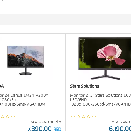
UA
Stars Solutions
tor 24 Dahua LM24-A200Y
Monitor 21.5" Stars Solutions E0
1080/Full
LED/FHD
A/100Hz/5ms/VGA/HDMI
1920x1080/250cd/5ms/VGA/HD
M.P.
8.290,00
din
M.P.
6.990
7.390,00
6.190,0
RSD