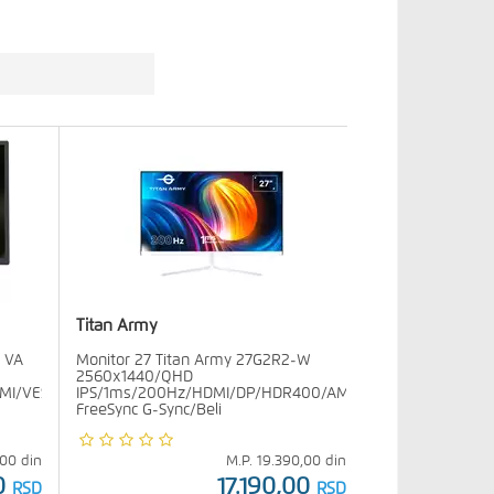
Titan Army
3 VA
Monitor 27 Titan Army 27G2R2-W
2560x1440/QHD
MI/VESA
IPS/1ms/200Hz/HDMI/DP/HDR400/AMD
FreeSync G-Sync/Beli
,00
din
M.P.
19.390,00
din
0
17.190,00
RSD
RSD