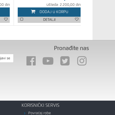
00 din
Ušteda: 2.200,00 din
DODAJ U KORPU
DETALJI
Pronađite nas
ijavi se
KORISNIČKI SERVIS
Povraćaj robe