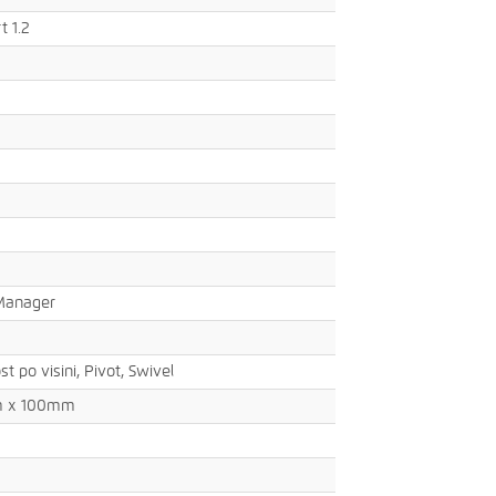
t 1.2
 Manager
st po visini, Pivot, Swivel
m x 100mm