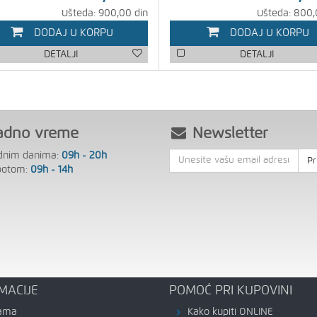
Ušteda: 900,00 din
Ušteda: 800,
DODAJ U KORPU
DODAJ U KORPU
DETALJI
DETALJI
adno vreme
Newsletter
dnim danima:
09h - 20h
Pr
botom:
09h - 14h
MACIJE
POMOĆ PRI KUPOVINI
ama
Kako kupiti ONLINE