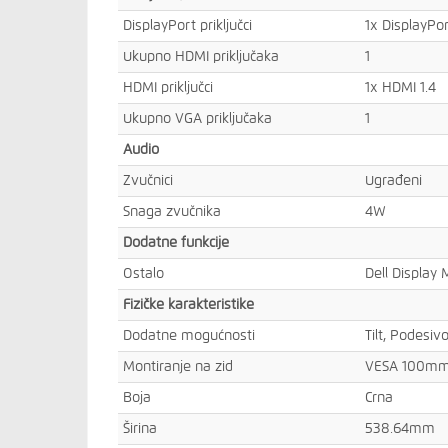
DisplayPort priključci
1x DisplayPor
Ukupno HDMI priključaka
1
HDMI priključci
1x HDMI 1.4
Ukupno VGA priključaka
1
Audio
Zvučnici
Ugrađeni
Snaga zvučnika
4W
Dodatne funkcije
Ostalo
Dell Display
Fizičke karakteristike
Dodatne mogućnosti
Tilt, Podesivo
Montiranje na zid
VESA 100m
Boja
Crna
Širina
538.64mm