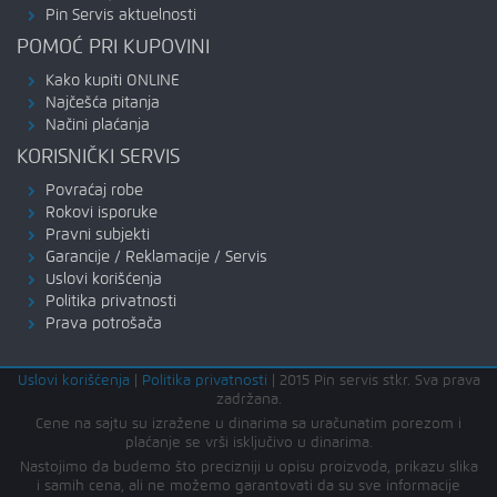
Pin Servis aktuelnosti
POMOĆ PRI KUPOVINI
Kako kupiti ONLINE
Najčešća pitanja
Načini plaćanja
KORISNIČKI SERVIS
Povraćaj robe
Rokovi isporuke
Pravni subjekti
Garancije / Reklamacije / Servis
Uslovi korišćenja
Politika privatnosti
Prava potrošača
Uslovi korišćenja
|
Politika privatnosti
|
2015 Pin servis stkr. Sva prava
zadržana.
Cene na sajtu su izražene u dinarima sa uračunatim porezom i
plaćanje se vrši isključivo u dinarima.
Nastojimo da budemo što precizniji u opisu proizvoda, prikazu slika
i samih cena, ali ne možemo garantovati da su sve informacije