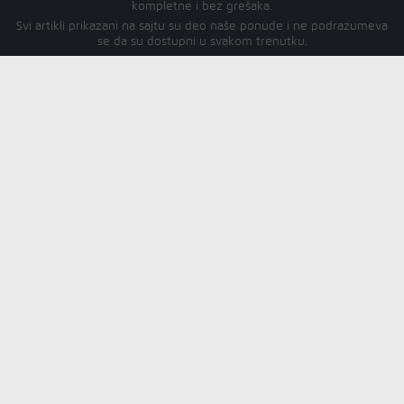
kompletne i bez grešaka.
Svi artikli prikazani na sajtu su deo naše ponude i ne podrazumeva
se da su dostupni u svakom trenutku.