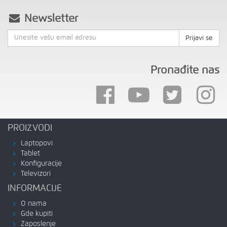
Newsletter
Prijavi se
Pronađite nas
PROIZVODI
Laptopovi
Tablet
Konfiguracije
Televizori
INFORMACIJE
O nama
Gde kupiti
Zaposlenje