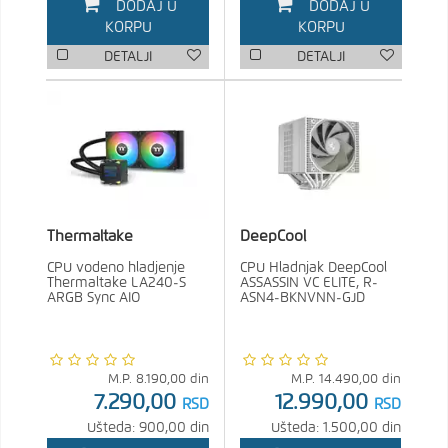
DODAJ U
DODAJ U
KORPU
KORPU
DETALJI
DETALJI
Thermaltake
DeepCool
CPU vodeno hladjenje
CPU Hladnjak DeepCool
Thermaltake LA240-S
ASSASSIN VC ELITE, R-
ARGB Sync AIO
ASN4-BKNVNN-GJD
M.P.
8.190,00
din
M.P.
14.490,00
din
7.290,00
12.990,00
RSD
RSD
Ušteda: 900,00 din
Ušteda: 1.500,00 din