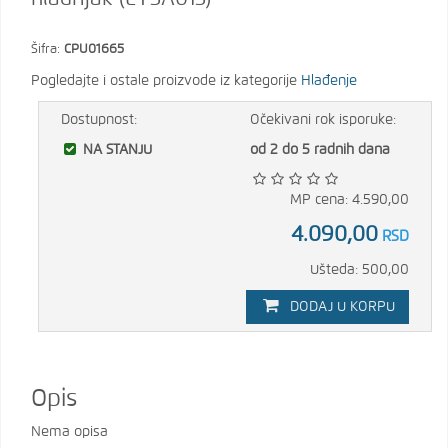
Šifra:
CPU01665
Pogledajte i ostale proizvode iz kategorije
Hlađenje
Dostupnost:
Očekivani rok isporuke:
NA STANJU
od 2 do 5 radnih dana
MP cena: 4.590,00
4.090,00
RSD
Ušteda: 500,00
DODAJ U KORPU
Opis
Nema opisa