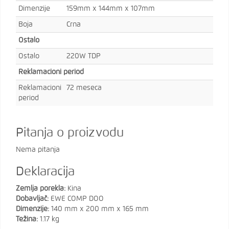
Dimenzije
159mm x 144mm x 107mm
Boja
Crna
Ostalo
Ostalo
220W TDP
Reklamacioni period
Reklamacioni
72 meseca
period
Pitanja o proizvodu
Nema pitanja
Deklaracija
Zemlja porekla:
Kina
Dobavljač:
EWE COMP DOO
Dimenzije:
140 mm x 200 mm x 165 mm
Težina:
1.17 kg