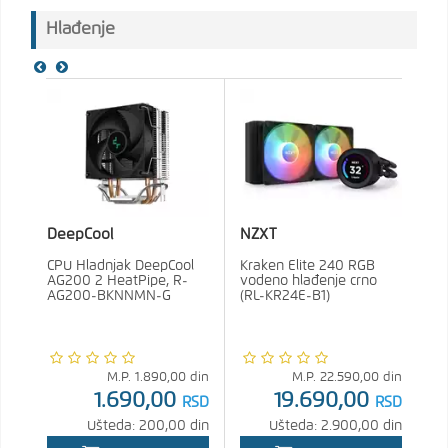
Hlađenje
DeepCool
NZXT
CPU Hladnjak DeepCool
Kraken Elite 240 RGB
AG200 2 HeatPipe, R-
vodeno hlađenje crno
AG200-BKNNMN-G
(RL-KR24E-B1)
M.P.
1.890,00
din
M.P.
22.590,00
din
1.690,00
19.690,00
RSD
RSD
Ušteda: 200,00 din
Ušteda: 2.900,00 din