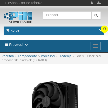
PinShop
- online tehnika
0
Korpa
Proizvodi
Početna
>
Komponente
>
Procesori
>
Hlađenje
>
Fortis 5 Black crni
procesorski hladnjak (EY3A013)