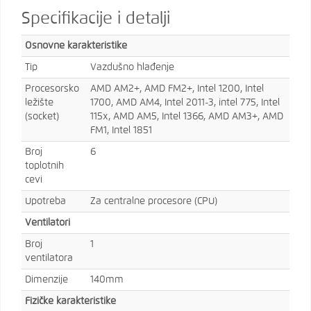
Specifikacije i detalji
Osnovne karakteristike
Tip
Vazdušno hlađenje
Procesorsko
AMD AM2+, AMD FM2+, Intel 1200, Intel
ležište
1700, AMD AM4, Intel 2011-3, intel 775, Intel
(socket)
115x, AMD AM5, Intel 1366, AMD AM3+, AMD
FM1, Intel 1851
Broj
6
toplotnih
cevi
Upotreba
Za centralne procesore (CPU)
Ventilatori
Broj
1
ventilatora
Dimenzije
140mm
Fizičke karakteristike