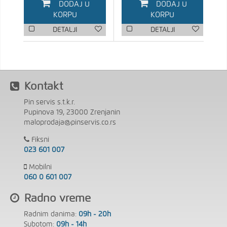
DODAJ U
DODAJ U
KORPU
KORPU
DETALJI
DETALJI
Kontakt
Pin servis s.t.k.r.
Pupinova 19, 23000 Zrenjanin
maloprodaja@pinservis.co.rs
Fiksni
023 601 007
Mobilni
060 0 601 007
Radno vreme
Radnim danima:
09h - 20h
Subotom:
09h - 14h