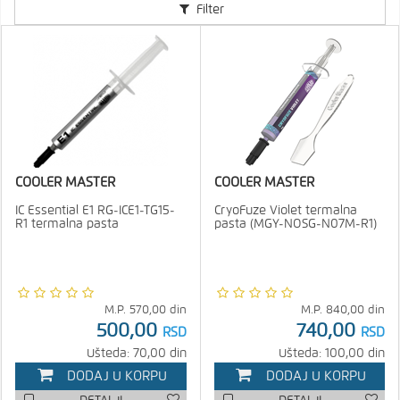
Filter
COOLER MASTER
COOLER MASTER
IC Essential E1 RG-ICE1-TG15-
CryoFuze Violet termalna
R1 termalna pasta
pasta (MGY-NOSG-N07M-R1)
M.P.
570,00
din
M.P.
840,00
din
500,00
740,00
RSD
RSD
Ušteda: 70,00 din
Ušteda: 100,00 din
DODAJ U KORPU
DODAJ U KORPU