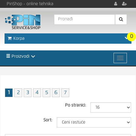
PinShop
- online tehnika
0
Korpa
Proizvodi
1
2
3
4
5
6
7
Po stranici:
Sort: