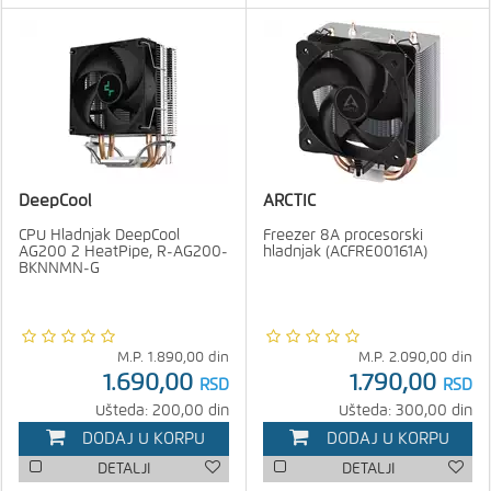
DeepCool
ARCTIC
CPU Hladnjak DeepCool
Freezer 8A procesorski
AG200 2 HeatPipe, R-AG200-
hladnjak (ACFRE00161A)
BKNNMN-G
M.P.
1.890,00
din
M.P.
2.090,00
din
1.690,00
1.790,00
RSD
RSD
Ušteda: 200,00 din
Ušteda: 300,00 din
DODAJ U KORPU
DODAJ U KORPU
DETALJI
DETALJI