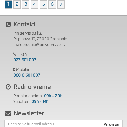
1
2
3
4
5
6
7
Kontakt
Pin servis s.t.k.r.
Pupinova 19, 23000 Zrenjanin
maloprodaja@pinservis.co.rs
Fiksni
023 601 007
Mobilni
060 0 601 007
Radno vreme
Radnim danima:
09h - 20h
Subotom:
09h - 14h
Newsletter
Prijavi se