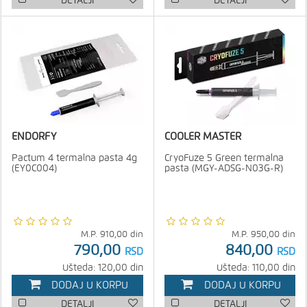
DETALJI
DETALJI
ENDORFY
COOLER MASTER
Pactum 4 termalna pasta 4g
CryoFuze 5 Green termalna
(EY0C004)
pasta (MGY-ADSG-N03G-R)
M.P.
910,00
din
M.P.
950,00
din
790,00
840,00
RSD
RSD
Ušteda: 120,00 din
Ušteda: 110,00 din
DODAJ U KORPU
DODAJ U KORPU
DETALJI
DETALJI