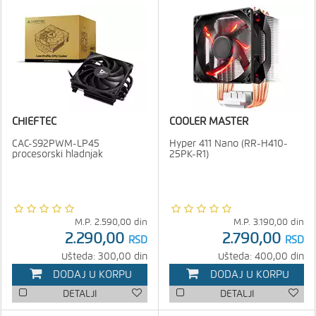
CHIEFTEC
COOLER MASTER
CAC-S92PWM-LP45
Hyper 411 Nano (RR-H410-
procesorski hladnjak
25PK-R1)
M.P.
2.590,00
din
M.P.
3.190,00
din
2.290,00
2.790,00
RSD
RSD
Ušteda: 300,00 din
Ušteda: 400,00 din
DODAJ U KORPU
DODAJ U KORPU
DETALJI
DETALJI