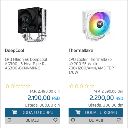
DeepCool
Thermaltake
CPU Hladnjak DeepCool
CPU cooler Thermaltake
AG300 , 3 HeatPipe R-
UX200 SE White
AG300-BKNNMN-G
700/1200/AM4/AM5 TDP
170W
M.P.
2.490,00
din
M.P.
2.590,00
din
2.190,00
2.290,00
RSD
RSD
Ušteda: 300,00 din
Ušteda: 300,00 din
DODAJ U KORPU
DODAJ U KORPU
DETALJI
DETALJI