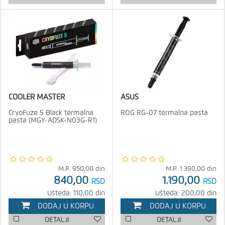
COOLER MASTER
ASUS
CryoFuze 5 Black termalna
ROG RG-07 termalna pasta
pasta (MGY-ADSK-N03G-R1)
M.P.
950,00
din
M.P.
1.390,00
din
840,00
1.190,00
RSD
RSD
Ušteda: 110,00 din
Ušteda: 200,00 din
DODAJ U KORPU
DODAJ U KORPU
DETALJI
DETALJI