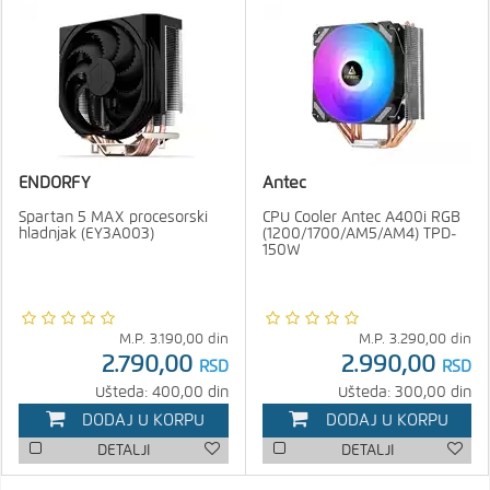
ENDORFY
Antec
Spartan 5 MAX procesorski
CPU Cooler Antec A400i RGB
hladnjak (EY3A003)
(1200/1700/AM5/AM4) TPD-
150W
M.P.
3.190,00
din
M.P.
3.290,00
din
2.790,00
2.990,00
RSD
RSD
Ušteda: 400,00 din
Ušteda: 300,00 din
DODAJ U KORPU
DODAJ U KORPU
DETALJI
DETALJI