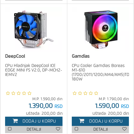
DeepCool
Gamdias
CPU Hladnjak DeepCool ICE
CPU Cooler Gamdias Boreas
EDGE MINI FS V2.0, DP-MCH2-
M1-610
IEMV2
(1700/2011/1200/AM4/AM5)TDP
180W
M.P.
1.590,00
din
M.P.
1.790,00
din
1.390,00
1.590,00
RSD
RSD
Ušteda: 200,00 din
Ušteda: 200,00 din
DODAJ U KORPU
DODAJ U KORPU
DETALJI
DETALJI