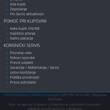
Gde kupiti
Zaposlenje
Pin Servis aktuelnosti
POMOĆ PRI KUPOVINI
Kako kupiti ONLINE
Najčešća pitanja
Načini plaćanja
KORISNIČKI SERVIS
Povraćaj robe
Rokovi isporuke
Pravni subjekti
Garancije / Reklamacije / Servis
Uslovi korišćenja
Politika privatnosti
Prava potrošača
Uslovi korišćenja
|
Politika privatnosti
|
2015 Pin servis stkr. Sva prava
zadržana.
Cene na sajtu su izražene u dinarima sa uračunatim porezom i
plaćanje se vrši isključivo u dinarima.