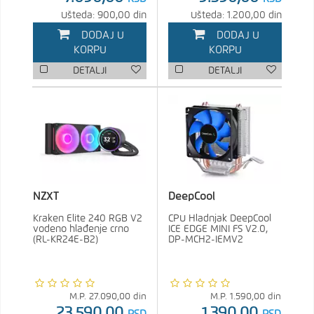
Ušteda: 900,00 din
Ušteda: 1.200,00 din
DODAJ U
DODAJ U
KORPU
KORPU
DETALJI
DETALJI
NZXT
DeepCool
Kraken Elite 240 RGB V2
CPU Hladnjak DeepCool
vodeno hlađenje crno
ICE EDGE MINI FS V2.0,
(RL-KR24E-B2)
DP-MCH2-IEMV2
M.P.
27.090,00
din
M.P.
1.590,00
din
23.590,00
1.390,00