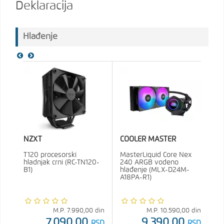
Deklaracija
Hlađenje
NZXT
COOLER MASTER
T120 procesorski
MasterLiquid Core Nex
hladnjak crni (RC-TN120-
240 ARGB vodeno
B1)
hlađenje (MLX-D24M-
A18PA-R1)
M.P.
7.990,00
din
M.P.
10.590,00
din
7.090,00
9.390,00
RSD
RSD