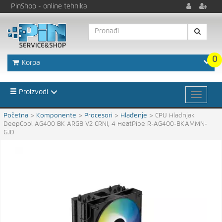
PinShop
- online tehnika
0
Korpa
Proizvodi
Početna
>
Komponente
>
Procesori
>
Hlađenje
>
CPU Hladnjak
DeepCool AG400 BK ARGB V2 CRNI, 4 HeatPipe R-AG400-BKAMMN-
GJD