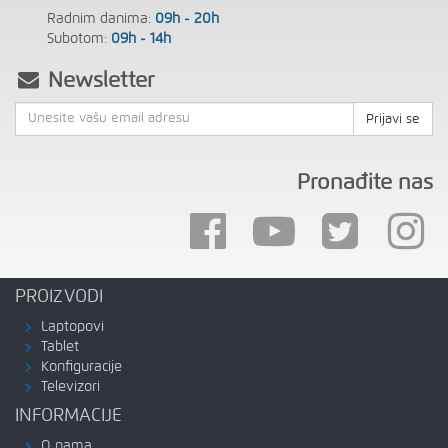
Radnim danima:
09h - 20h
Subotom:
09h - 14h
Newsletter
Prijavi se
Pronađite nas
PROIZVODI
Laptopovi
Tablet
Konfiguracije
Televizori
INFORMACIJE
O nama