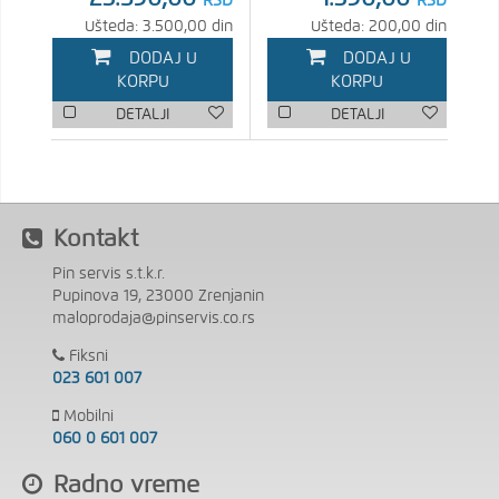
RSD
RSD
Ušteda: 3.500,00 din
Ušteda: 200,00 din
DODAJ U
DODAJ U
KORPU
KORPU
DETALJI
DETALJI
Kontakt
Pin servis s.t.k.r.
Pupinova 19, 23000 Zrenjanin
maloprodaja@pinservis.co.rs
Fiksni
023 601 007
Mobilni
060 0 601 007
Radno vreme