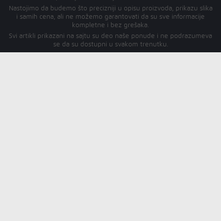
Nastojimo da budemo što precizniji u opisu proizvoda, prikazu slika
i samih cena, ali ne možemo garantovati da su sve informacije
kompletne i bez grešaka.
Svi artikli prikazani na sajtu su deo naše ponude i ne podrazumeva
se da su dostupni u svakom trenutku.