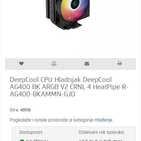
DeepCool CPU Hladnjak DeepCool
AG400 BK ARGB V2 CRNI, 4 HeatPipe R-
AG400-BKAMMN-GJD
Šifra:
45119
Pogledajte i ostale proizvode iz kategorije
Hlađenje
Dostupnost:
Očekivani rok isporuke: