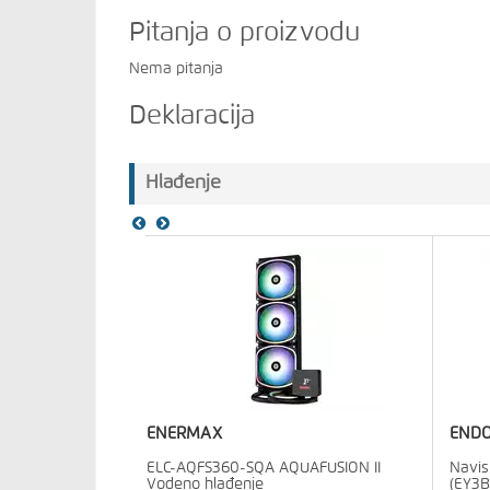
Pitanja o proizvodu
Nema pitanja
Deklaracija
Hlađenje
ENERMAX
END
ELC-AQFS360-SQA AQUAFUSION II
Navis
Vodeno hlađenje
(EY3