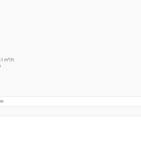
.1 m³/h
O
ne