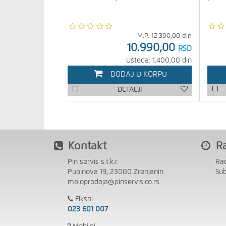
M.P.
12.390,00
din
10.990,00
RSD
Ušteda: 1.400,00 din
DODAJ U KORPU
DETALJI
Kontakt
R
Pin servis s.t.k.r.
Ra
Pupinova 19, 23000 Zrenjanin
Su
maloprodaja@pinservis.co.rs
Fiksni
023 601 007