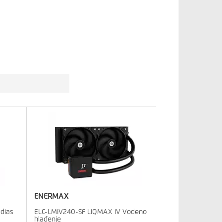
ENERMAX
dias
ELC-LMIV240-SF LIQMAX IV Vodeno
hlađenje