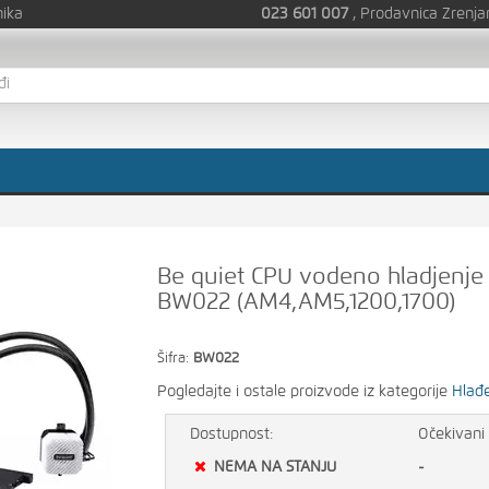
nika
023 601 007
, Prodavnica Zrenja
Be quiet CPU vodeno hladjenj
BW022 (AM4,AM5,1200,1700)
Šifra:
BW022
Pogledajte i ostale proizvode iz kategorije
Hlađ
Dostupnost:
Očekivani 
NEMA NA STANJU
-