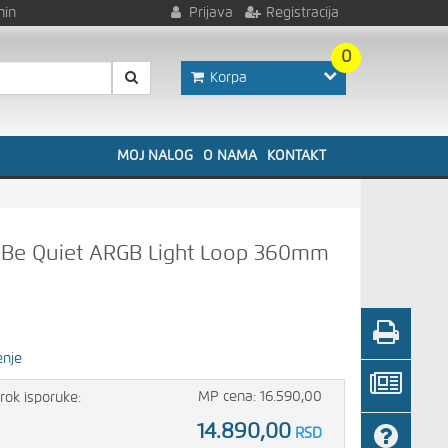
nin
Prijava
Registracija
0
Korpa
MOJ NALOG
O NAMA
KONTAKT
e Be Quiet ARGB Light Loop 360mm
enje
MP cena: 16.590,00
rok isporuke:
14.890,00
RSD