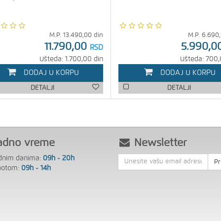
M.P.
13.490,00
din
M.P.
6.690
11.790,00
5.990,0
RSD
Ušteda: 1.700,00 din
Ušteda: 700,
DODAJ U KORPU
DODAJ U KORPU
DETALJI
DETALJI
adno vreme
Newsletter
dnim danima:
09h - 20h
Pr
botom:
09h - 14h