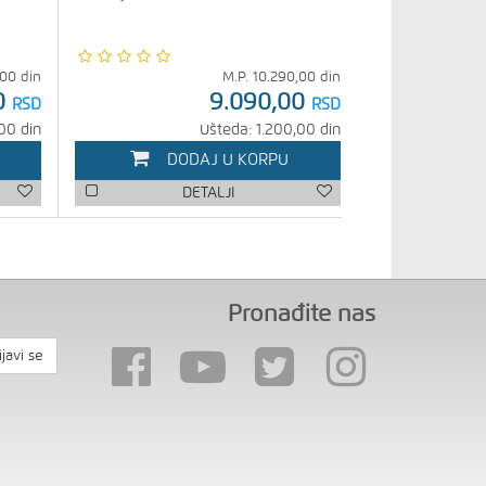
,00
din
M.P.
10.290,00
din
0
9.090,00
RSD
RSD
00 din
Ušteda: 1.200,00 din
DODAJ U KORPU
DETALJI
Pronađite nas
ijavi se