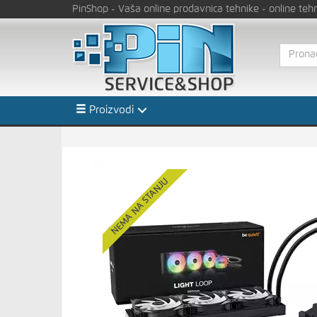
PinShop
- Vaša online prodavnica tehnike
- online teh
Proizvodi
NEMA NA STANJU