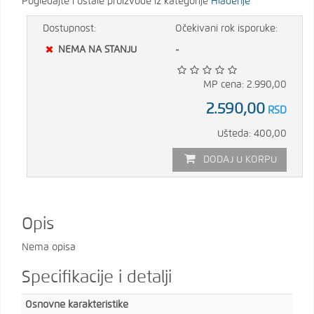
Pogledajte i ostale proizvode iz kategorije
Hlađenje
Dostupnost:
Očekivani rok isporuke:
NEMA NA STANJU
-
MP cena: 2.990,00
2.590,00
RSD
Ušteda: 400,00
DODAJ U KORPU
Opis
Nema opisa
Specifikacije i detalji
Osnovne karakteristike