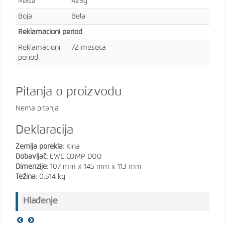
Masa
425g
Boja
Bela
Reklamacioni period
Reklamacioni
72 meseca
period
Pitanja o proizvodu
Nema pitanja
Deklaracija
Zemlja porekla:
Kina
Dobavljač:
EWE COMP DOO
Dimenzije:
107 mm x 145 mm x 113 mm
Težina:
0.514 kg
Hlađenje