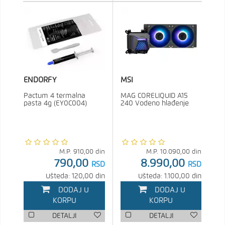
ENDORFY
MSI
Pactum 4 termalna
MAG CORELIQUID A15
pasta 4g (EY0C004)
240 Vodeno hlađenje
M.P.
910,00
din
M.P.
10.090,00
din
790,00
8.990,00
RSD
RSD
Ušteda: 120,00 din
Ušteda: 1.100,00 din
DODAJ U
DODAJ U
KORPU
KORPU
DETALJI
DETALJI