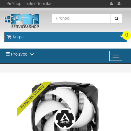
PinShop
- online tehnika
0
Korpa
Proizvodi
NEMA NA STANJU