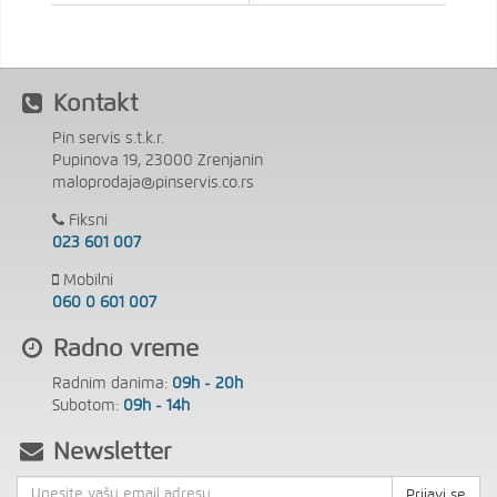
Kontakt
Pin servis s.t.k.r.
Pupinova 19, 23000 Zrenjanin
maloprodaja@pinservis.co.rs
Fiksni
023 601 007
Mobilni
060 0 601 007
Radno vreme
Radnim danima:
09h - 20h
Subotom:
09h - 14h
Newsletter
Prijavi se