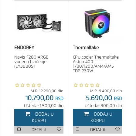
ENDORFY
Thermaltake
Navis F280 ARGB
CPU cooler Thermaltake
vodeno hlađenje
Astria 400
(EY3B005)
1700/1200/AM4/AM5
TDP 230W
M.P.
12.290,00
din
M.P.
6.490,00
din
10.790,00
5.690,00
RSD
RSD
Ušteda: 1.500,00 din
Ušteda: 800,00 din
DODAJ U
DODAJ U
KORPU
KORPU
DETALJI
DETALJI