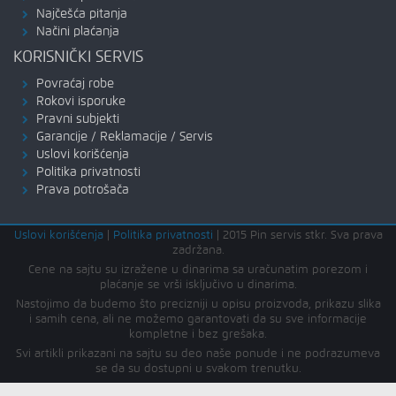
Najčešća pitanja
Načini plaćanja
KORISNIČKI SERVIS
Povraćaj robe
Rokovi isporuke
Pravni subjekti
Garancije / Reklamacije / Servis
Uslovi korišćenja
Politika privatnosti
Prava potrošača
Uslovi korišćenja
|
Politika privatnosti
|
2015 Pin servis stkr. Sva prava
zadržana.
Cene na sajtu su izražene u dinarima sa uračunatim porezom i
plaćanje se vrši isključivo u dinarima.
Nastojimo da budemo što precizniji u opisu proizvoda, prikazu slika
i samih cena, ali ne možemo garantovati da su sve informacije
kompletne i bez grešaka.
Svi artikli prikazani na sajtu su deo naše ponude i ne podrazumeva
se da su dostupni u svakom trenutku.