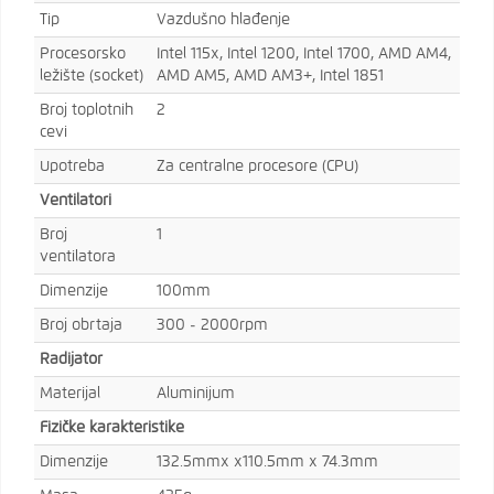
Tip
Vazdušno hlađenje
Procesorsko
Intel 115x, Intel 1200, Intel 1700, AMD AM4,
ležište (socket)
AMD AM5, AMD AM3+, Intel 1851
Broj toplotnih
2
cevi
Upotreba
Za centralne procesore (CPU)
Ventilatori
Broj
1
ventilatora
Dimenzije
100mm
Broj obrtaja
300 - 2000rpm
Radijator
Materijal
Aluminijum
Fizičke karakteristike
Dimenzije
132.5mmx x110.5mm x 74.3mm