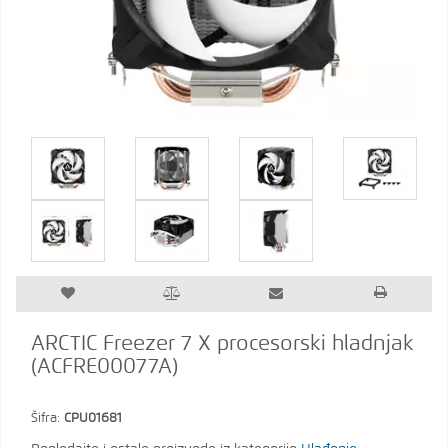
ARCTIC Freezer 7 X procesorski hladnjak
(ACFRE00077A)
Šifra:
CPU01681