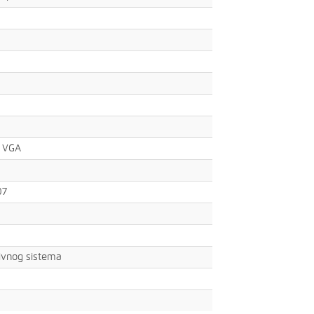
x VGA
07
ivnog sistema