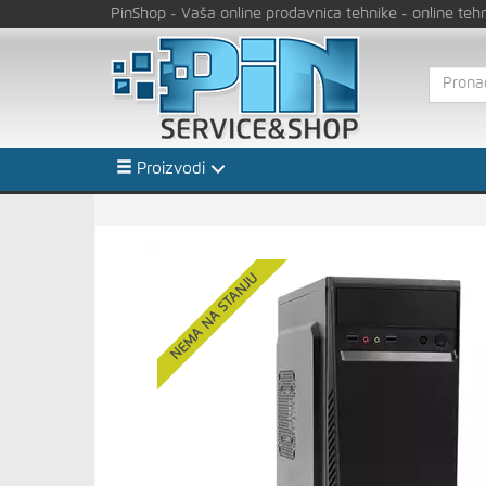
PinShop
- Vaša online prodavnica tehnike
- online teh
Proizvodi
NEMA NA STANJU