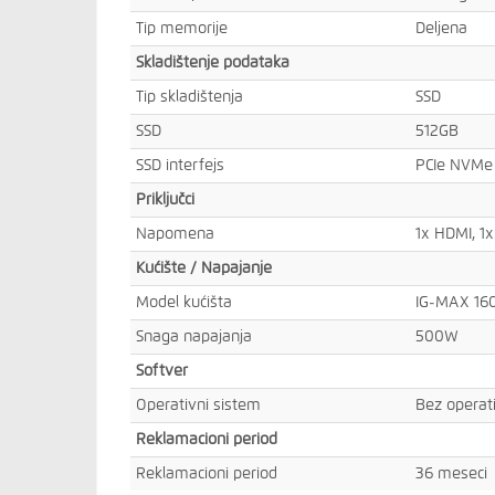
Tip memorije
Deljena
Skladištenje podataka
Tip skladištenja
SSD
SSD
512GB
SSD interfejs
PCIe NVMe
Priključci
Napomena
1x HDMI, 1
Kućište / Napajanje
Model kućišta
IG-MAX 16
Snaga napajanja
500W
Softver
Operativni sistem
Bez operat
Reklamacioni period
Reklamacioni period
36 meseci