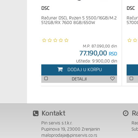
DSC
DSC
Računar DSCL Ryzen 5 5500/16GB/M.2
Račun
512GB/RX 7600 8GB/650W
5700G
M.P.
87.090,00
din
77.190,00
RSD
Ušteda: 9.900,00 din
DODAJ U KORPU
DETALJI
Kontakt
R
Pin servis s.t.k.r.
Ra
Pupinova 19, 23000 Zrenjanin
Su
maloprodaja@pinservis.co.rs