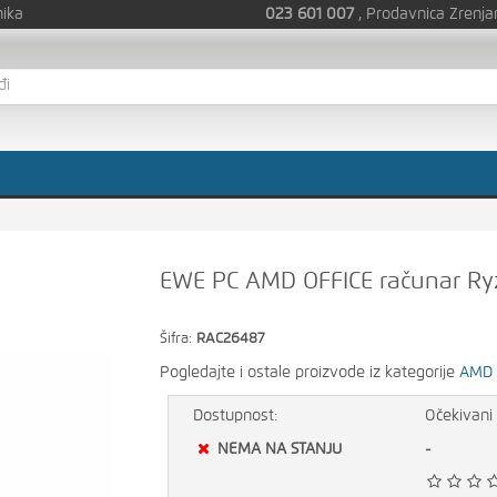
nika
023 601 007
, Prodavnica Zrenja
EWE PC AMD OFFICE računar Ry
Šifra:
RAC26487
Pogledajte i ostale proizvode iz kategorije
AMD k
Dostupnost:
Očekivani 
NEMA NA STANJU
-