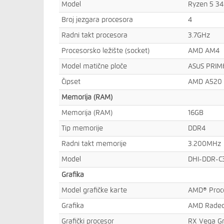
Model
Ryzen 5 3
Broj jezgara procesora
4
Radni takt procesora
3.7GHz
Procesorsko ležište (socket)
AMD AM4
Model matične ploče
ASUS PRIM
Čipset
AMD A520
Memorija (RAM)
Memorija (RAM)
16GB
Tip memorije
DDR4
Radni takt memorije
3.200MHz
Model
DHI-DDR-C
Grafika
Model grafičke karte
AMD® Proc
Grafika
AMD Rade
Grafički procesor
RX Vega Gr