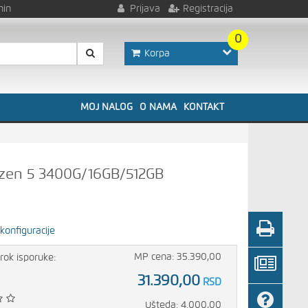
nin
Prijava
Registracija
0
Korpa
MOJ NALOG
O NAMA
KONTAKT
zen 5 3400G/16GB/512GB
onfiguracije
MP cena: 35.390,00
rok isporuke:
31.390,00
RSD
Ušteda: 4.000,00