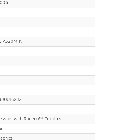
400G
E A520M-K
300U16G32
essors with Radeon™ Graphics
on
aphics