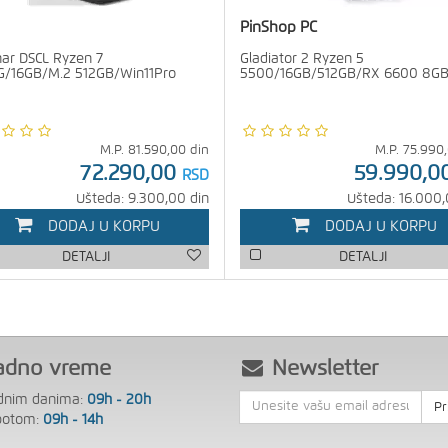
PinShop PC
ar DSCL Ryzen 7
Gladiator 2 Ryzen 5
/16GB/M.2 512GB/Win11Pro
5500/16GB/512GB/RX 6600 8G
M.P.
81.590,00
din
M.P.
75.990
72.290,00
59.990,0
RSD
Ušteda: 9.300,00 din
Ušteda: 16.000,
DODAJ U KORPU
DODAJ U KORPU
DETALJI
DETALJI
adno vreme
Newsletter
dnim danima:
09h - 20h
Pr
botom:
09h - 14h