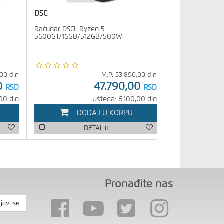
DSC
Računar DSCL Ryzen 5
B
5600GT/16GB/512GB/500W
,00
din
M.P.
53.890,00
din
0
47.790,00
RSD
RSD
00 din
Ušteda: 6.100,00 din
DODAJ U KORPU
DETALJI
Pronađite nas
ijavi se