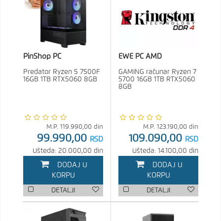
PinShop PC
EWE PC AMD
Predator Ryzen 5 7500F
GAMING računar Ryzen 7
16GB 1TB RTX5060 8GB
5700 16GB 1TB RTX5060
8GB
M.P.
119.990,00
din
M.P.
123.190,00
din
99.990,00
109.090,00
RSD
RSD
Ušteda: 20.000,00 din
Ušteda: 14.100,00 din
DODAJ U
DODAJ U
KORPU
KORPU
DETALJI
DETALJI