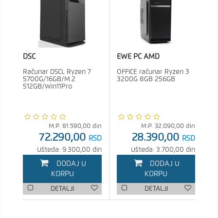
DSC
EWE PC AMD
Računar DSCL Ryzen 7
OFFICE računar Ryzen 3
5700G/16GB/M.2
3200G 8GB 256GB
512GB/Win11Pro
M.P.
81.590,00
din
M.P.
32.090,00
din
72.290,00
28.390,00
RSD
RSD
Ušteda: 9.300,00 din
Ušteda: 3.700,00 din
DODAJ U
DODAJ U
KORPU
KORPU
DETALJI
DETALJI