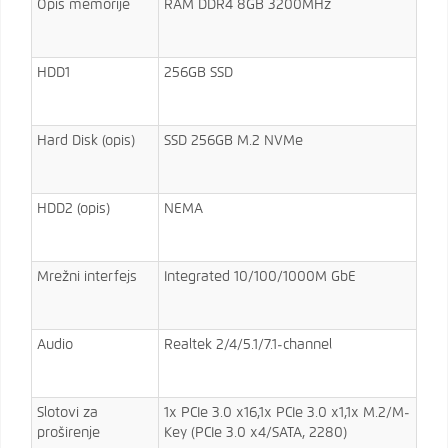
Opis memorije
RAM DDR4 8GB 3200MHz
HDD1
256GB SSD
Hard Disk (opis)
SSD 256GB M.2 NVMe
HDD2 (opis)
NEMA
Mrežni interfejs
Integrated 10/100/1000M GbE
Audio
Realtek 2/4/5.1/7.1-channel
Slotovi za
1x PCIe 3.0 x16,1x PCIe 3.0 x1,1x M.2/​M-
proširenje
Key (PCIe 3.0 x4/​SATA, 2280)