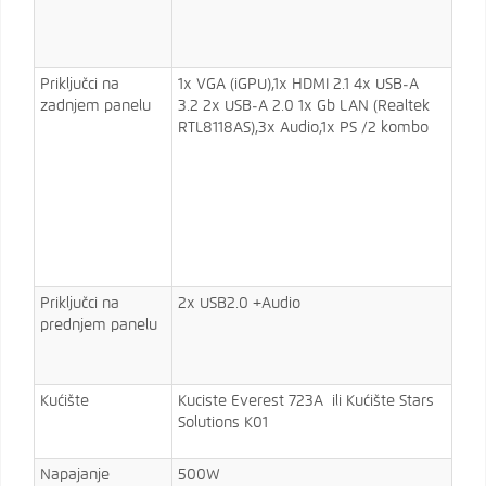
Priključci na
1x VGA (iGPU),1x HDMI 2.1 4x USB-A
zadnjem panelu
3.2 2x USB-A 2.0 1x Gb LAN (Realtek
RTL8118AS),3x Audio,1x PS /​2 kombo
Priključci na
2x USB2.0 +Audio
prednjem panelu
Kućište
Kuciste Everest 723A ili Kućište Stars
Solutions K01
Napajanje
500W