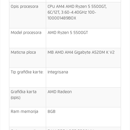
Opis procesora
CPU AM4 AMD Ryzen 5 5500GT,
6C/12T, 3.60-4.40GHz 100-
100001489BOX
Model procesora
AMD Ryzen 5 5500GT
Maticna ploca
MB AMD AM4 Gigabyte A520M K V2
Tip grafičke karte:
Integrisana
Grafička karta
AMD Radeon
(opis)
Ram memorija
8GB