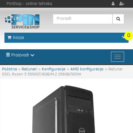
PinShop
- online tehnika
0
Korpa
Proizvodi
Početna
>
Računari
>
Konfiguracije
>
AMD konfiguracije
>
Računar
DSCL Ryzen 5 5500GT/8GB/M.2 256GB/500W