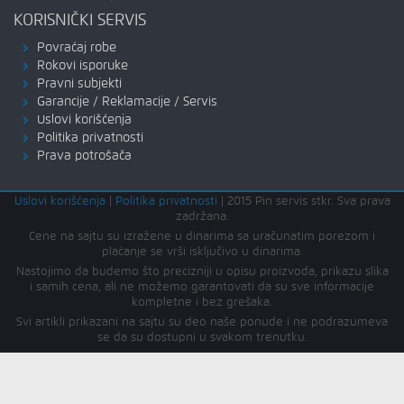
KORISNIČKI SERVIS
Povraćaj robe
Rokovi isporuke
Pravni subjekti
Garancije / Reklamacije / Servis
Uslovi korišćenja
Politika privatnosti
Prava potrošača
Uslovi korišćenja
|
Politika privatnosti
|
2015 Pin servis stkr. Sva prava
zadržana.
Cene na sajtu su izražene u dinarima sa uračunatim porezom i
plaćanje se vrši isključivo u dinarima.
Nastojimo da budemo što precizniji u opisu proizvoda, prikazu slika
i samih cena, ali ne možemo garantovati da su sve informacije
kompletne i bez grešaka.
Svi artikli prikazani na sajtu su deo naše ponude i ne podrazumeva
se da su dostupni u svakom trenutku.