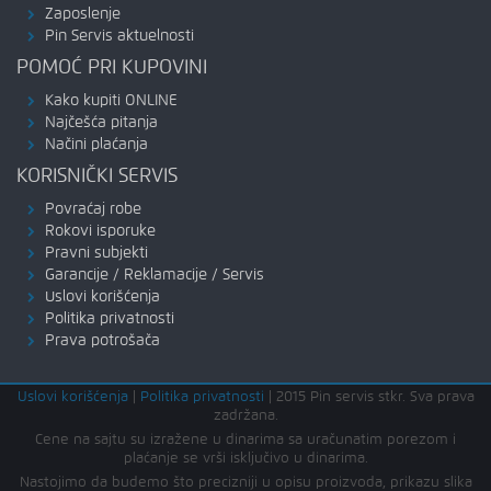
Zaposlenje
Pin Servis aktuelnosti
POMOĆ PRI KUPOVINI
Kako kupiti ONLINE
Najčešća pitanja
Načini plaćanja
KORISNIČKI SERVIS
Povraćaj robe
Rokovi isporuke
Pravni subjekti
Garancije / Reklamacije / Servis
Uslovi korišćenja
Politika privatnosti
Prava potrošača
Uslovi korišćenja
|
Politika privatnosti
|
2015 Pin servis stkr. Sva prava
zadržana.
Cene na sajtu su izražene u dinarima sa uračunatim porezom i
plaćanje se vrši isključivo u dinarima.
Nastojimo da budemo što precizniji u opisu proizvoda, prikazu slika