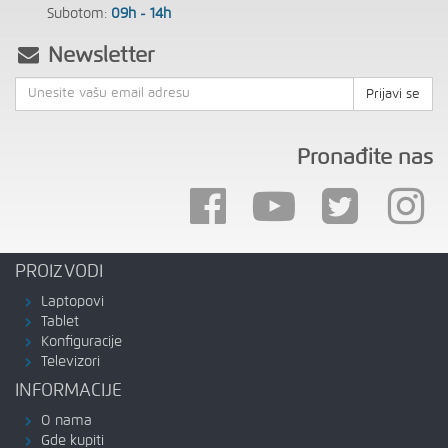
Subotom:
09h - 14h
Newsletter
Prijavi se
Pronađite nas
PROIZVODI
Laptopovi
Tablet
Konfiguracije
Televizori
INFORMACIJE
O nama
Gde kupiti