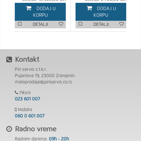
DODAJ U
DODAJ U
KORPU
KORPU
DETALJI
DETALJI
Kontakt
Pin servis s.t.k.r.
Pupinova 19, 23000 Zrenjanin
maloprodaja@pinservis.co.rs
Fiksni
023 601 007
Mobilni
060 0 601 007
Radno vreme
Radnim danima:
09h - 20h