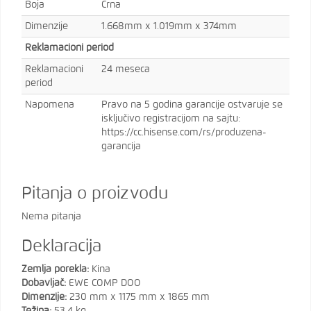
Boja
Crna
Dimenzije
1.668mm x 1.019mm x 374mm
Reklamacioni period
Reklamacioni
24 meseca
period
Napomena
Pravo na 5 godina garancije ostvaruje se
isključivo registracijom na sajtu:
https://cc.hisense.com/rs/produzena-
garancija
Pitanja o proizvodu
Nema pitanja
Deklaracija
Zemlja porekla:
Kina
Dobavljač:
EWE COMP DOO
Dimenzije:
230 mm x 1175 mm x 1865 mm
Težina:
53.4 kg