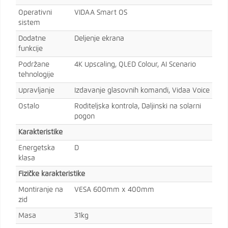
Operativni
VIDAA Smart OS
sistem
Dodatne
Deljenje ekrana
funkcije
Podržane
4K Upscaling, QLED Colour, AI Scenario
tehnologije
Upravljanje
Izdavanje glasovnih komandi, Vidaa Voice
Ostalo
Roditeljska kontrola, Daljinski na solarni
pogon
Karakteristike
Energetska
D
klasa
Fizičke karakteristike
Montiranje na
VESA 600mm x 400mm
zid
Masa
31kg