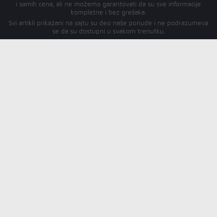
i samih cena, ali ne možemo garantovati da su sve informacije
kompletne i bez grešaka.
Svi artikli prikazani na sajtu su deo naše ponude i ne podrazumeva
se da su dostupni u svakom trenutku.