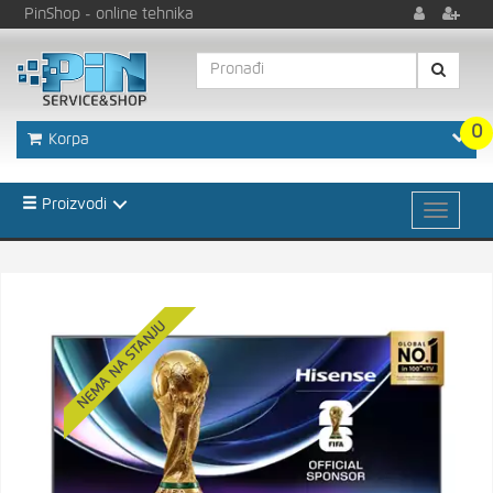
PinShop
- online tehnika
0
Korpa
Proizvodi
NEMA NA STANJU