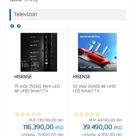
Televizori
HISENSE
HISENSE
75 inča 75E8Q Mini-LED
55 inča 55A6S 4K UHD
4K UHD Smart TV
LED Smart TV
M.P.
130.190,00
din
M.P.
44.190,00
din
116.390,00
39.490,00
RSD
RSD
Ušteda: 13.800,00 din
Ušteda: 4.700,00 din