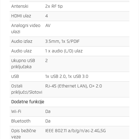
Antenski
2x RF tip
HDMI ulaz
4
Analogni video
AV
ulazi
Audio izlaz
3.5mm, 1x S/PDIF
Audio ulaz
1 x audio (L/D) ulaz
Ukupno USB
2
priključaka
USB
1x USB 2.0, 1x USB 3.0
Ostali
RJ-45 (Ethernet LAN), CI+ 2.0
priključci/Slotovi
Dodatne funkcije
Wi-Fi
Da
Bluetooth
Da
Opis bežične
IEEE 802.11 a/b/g/n/ac-2.4G,5G
veze