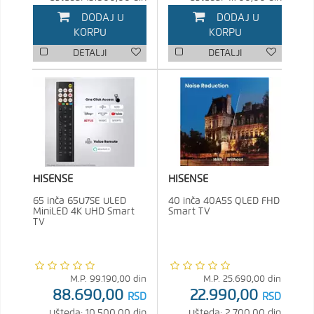
DODAJ U
DODAJ U
KORPU
KORPU
DETALJI
DETALJI
HISENSE
HISENSE
65 inča 65U7SE ULED
40 inča 40A5S QLED FHD
MiniLED 4K UHD Smart
Smart TV
TV
M.P.
99.190,00
din
M.P.
25.690,00
din
88.690,00
22.990,00
RSD
RSD
Ušteda: 10.500,00 din
Ušteda: 2.700,00 din