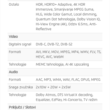
Ostalo
HDR, HDR10+ Adaptive, 4K HDR
Immersive, Smanjivanje MPEG šuma,
HLG, Wide Color Gamut, Local dimming,
Quantum Dot tehnologija, Dolby Vision IQ,
Hi-View Engine (4K), Odziv 6.5ms, Anti-
Reflective
Video
Digitalni signal
DVB-C, DVB-T2, DVB-S2
Formati
AVI, MKV, MOV, MPEG, MP4, WMV, FLV, TS,
HEVC, AVC, WebM
Tehnologije
MEMC tehnologija, AI 4K Upscaling
Audio
Formati
AAC, MP3, WMA, WAV, FLAC, OPUS, MPEG
Snaga zvučnika
2x10W + 20W + 2x5W
Tehnologije
Dolby Atmos, DTS Virtual:X decoding,
Equalizer, EzPlay, Hi-Concerto, TV režim
Priključci / Slotovi