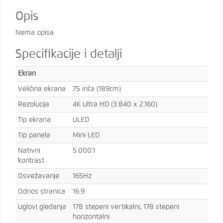
Opis
Nema opisa
Specifikacije i detalji
Ekran
Veličina ekrana
75 inča (189cm)
Rezolucija
4K Ultra HD (3.840 x 2.160)
Tip ekrana
ULED
Tip panela
Mini LED
Nativni
5.000:1
kontrast
Osvežavanje
165Hz
Odnos stranica
16:9
Uglovi gledanja
178 stepeni vertikalni, 178 stepeni
horizontalni