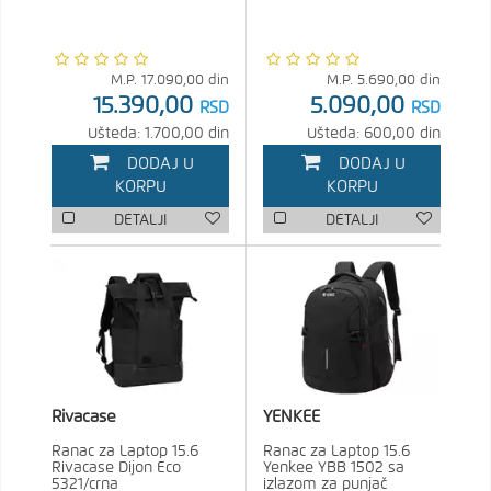
M.P.
17.090,00
din
M.P.
5.690,00
din
15.390,00
5.090,00
RSD
RSD
Ušteda: 1.700,00 din
Ušteda: 600,00 din
DODAJ U
DODAJ U
KORPU
KORPU
DETALJI
DETALJI
Rivacase
YENKEE
Ranac za Laptop 15.6
Ranac za Laptop 15.6
Rivacase Dijon Eco
Yenkee YBB 1502 sa
5321/crna
izlazom za punjač