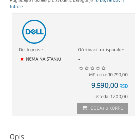
Pogledajte i ostale proizvode iz kategorije
Torbe, rančevi i
futrole
Dostupnost:
Očekivani rok isporuke:
NEMA NA STANJU
-
MP cena: 10.790,00
9.590,00
RSD
Ušteda: 1.200,00
DODAJ U KORPU
Opis