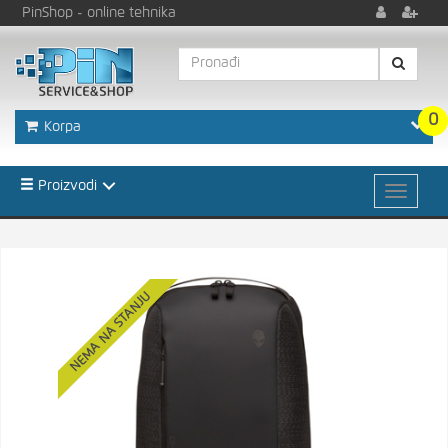
PinShop
- online tehnika
0
Korpa
Proizvodi
NEMA NA STANJU