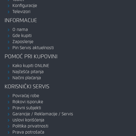
Konfiguracije
Televizori
INFORMACIJE
O nama
Gde kupiti
Zaposlenje
Pin Servis aktuelnosti
POMOĆ PRI KUPOVINI
Kako kupiti ONLINE
Najčešća pitanja
Načini plaćanja
KORISNIČKI SERVIS
Povraćaj robe
Rokovi isporuke
Pravni subjekti
Garancije / Reklamacije / Servis
Uslovi korišćenja
Politika privatnosti
Prava potrošača