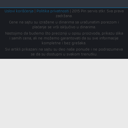
Uslovi korišćenja
|
Politika privatnosti
|
2015 Pin servis stkr. Sva prava
zadržana.
Cene na sajtu su izražene u dinarima sa uračunatim porezom i
plaćanje se vrši isključivo u dinarima.
Nastojimo da budemo što precizniji u opisu proizvoda, prikazu slika
i samih cena, ali ne možemo garantovati da su sve informacije
kompletne i bez grešaka.
Svi artikli prikazani na sajtu su deo naše ponude i ne podrazumeva
se da su dostupni u svakom trenutku.