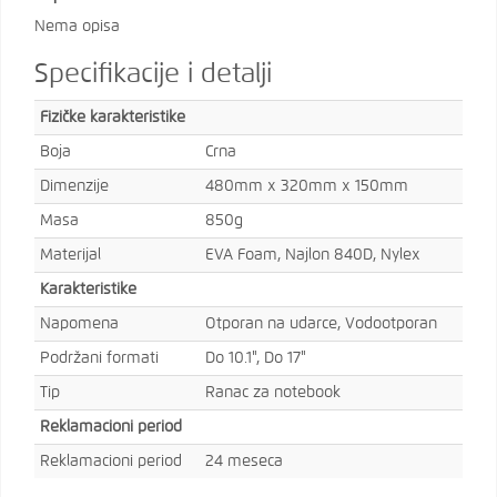
Nema opisa
Specifikacije i detalji
Fizičke karakteristike
Boja
Crna
Dimenzije
480mm x 320mm x 150mm
Masa
850g
Materijal
EVA Foam, Najlon 840D, Nylex
Karakteristike
Napomena
Otporan na udarce, Vodootporan
Podržani formati
Do 10.1", Do 17"
Tip
Ranac za notebook
Reklamacioni period
Reklamacioni period
24 meseca