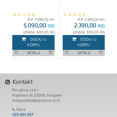
M.P.
5.690,00
din
M.P.
2.690,00
din
5.090,00
2.390,00
RSD
RSD
Ušteda: 600,00 din
Ušteda: 300,00 din
DODAJ U
DODAJ U
KORPU
KORPU
DETALJI
DETALJI
Kontakt
Pin servis s.t.k.r.
Pupinova 19, 23000 Zrenjanin
maloprodaja@pinservis.co.rs
Fiksni
023 601 007