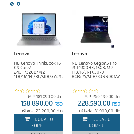
Lenovo
Lenovo
NB Lenovo ThinkBook 16
NB Lenovo Legion5 Pro
G9 Core7-
i9-14900HX/16GB/M.2
240H/32GB/M.2
1TB/16"/RTX5070
1TB/16"/FP/BL/SRB/3Y/21US005VYA
8GB/2Y/SRB/83NN001AYA
M.P.
181.090,00
din
M.P.
260.490,00
din
158.890,00
228.590,00
RSD
RSD
Ušteda: 22.200,00 din
Ušteda: 31.900,00 din
DODAJ U
DODAJ U
KORPU
KORPU