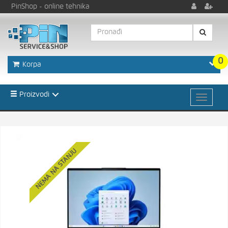
PinShop
- online tehnika
0
Korpa
Proizvodi
NEMA NA STANJU