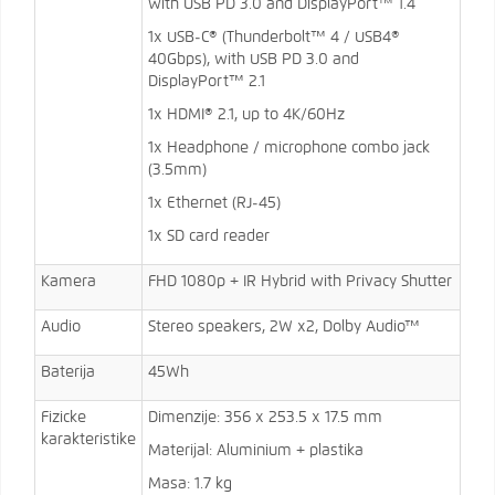
with USB PD 3.0 and DisplayPort™ 1.4
1x USB-C® (Thunderbolt™ 4 / USB4®
40Gbps), with USB PD 3.0 and
DisplayPort™ 2.1
1x HDMI® 2.1, up to 4K/60Hz
1x Headphone / microphone combo jack
(3.5mm)
1x Ethernet (RJ-45)
1x SD card reader
Kamera
FHD 1080p + IR Hybrid with Privacy Shutter
Audio
Stereo speakers, 2W x2, Dolby Audio™
Baterija
45Wh
Fizicke
Dimenzije: 356 x 253.5 x 17.5 mm
karakteristike
Materijal: Aluminium + plastika
Masa: 1.7 kg