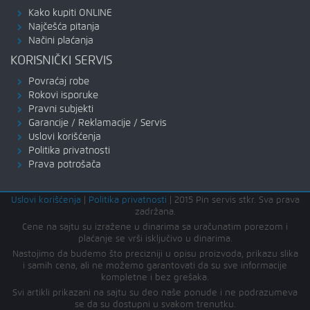
Kako kupiti ONLINE
Najčešća pitanja
Načini plaćanja
KORISNIČKI SERVIS
Povraćaj robe
Rokovi isporuke
Pravni subjekti
Garancije / Reklamacije / Servis
Uslovi korišćenja
Politika privatnosti
Prava potrošača
Uslovi korišćenja
|
Politika privatnosti
|
2015 Pin servis stkr. Sva prava
zadržana.
Cene na sajtu su izražene u dinarima sa uračunatim porezom i
plaćanje se vrši isključivo u dinarima.
Nastojimo da budemo što precizniji u opisu proizvoda, prikazu slika
i samih cena, ali ne možemo garantovati da su sve informacije
kompletne i bez grešaka.
Svi artikli prikazani na sajtu su deo naše ponude i ne podrazumeva
se da su dostupni u svakom trenutku.