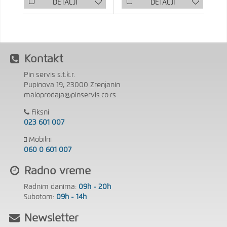
DETALJI
DETALJI
Kontakt
Pin servis s.t.k.r.
Pupinova 19, 23000 Zrenjanin
maloprodaja@pinservis.co.rs
Fiksni
023 601 007
Mobilni
060 0 601 007
Radno vreme
Radnim danima:
09h - 20h
Subotom:
09h - 14h
Newsletter