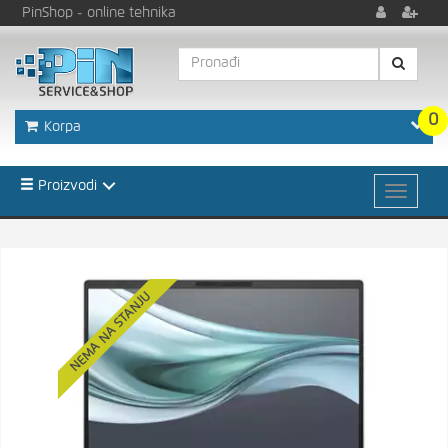
PinShop
- online tehnika
0
Korpa
Proizvodi
NEMA NA STANJU