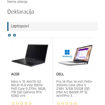
Nema pitanja
Deklaracija
Laptopovi
ACER
DELL
Nitro V 15 ANV15-52-
Pro 14 Plus 14 inch FHD+
90LM 15.6 inča 165Hz
300nits Core Ultra 5
FHD Core 9 270H, 16GB,
238V 32GB 512GB SSD
1TB SSD GeForce RTX
Intel Arc Backlit FP SC
5060 crni
Win11Pro 3...