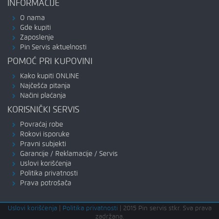
INFORMACIJE
O nama
Gde kupiti
Zaposlenje
Pin Servis aktuelnosti
POMOĆ PRI KUPOVINI
Kako kupiti ONLINE
Najčešća pitanja
Načini plaćanja
KORISNIČKI SERVIS
Povraćaj robe
Rokovi isporuke
Pravni subjekti
Garancije / Reklamacije / Servis
Uslovi korišćenja
Politika privatnosti
Prava potrošača
Uslovi korišćenja
|
Politika privatnosti
|
2015 Pin servis stkr. Sva prava
zadržana.