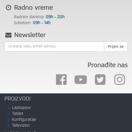
Radno vreme
Radnim danima:
09h - 20h
Subotom:
09h - 14h
Newsletter
Prijavi se
Pronađite nas
PROIZVODI
Laptopovi
Tablet
Konfiguracije
Televizori