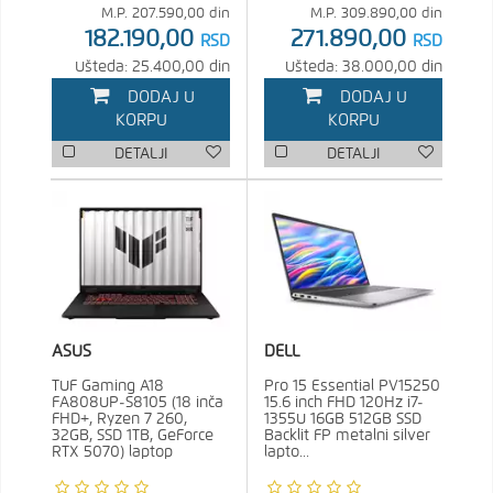
M.P.
207.590,00
din
M.P.
309.890,00
din
182.190,00
271.890,00
RSD
RSD
Ušteda: 25.400,00 din
Ušteda: 38.000,00 din
DODAJ U
DODAJ U
KORPU
KORPU
DETALJI
DETALJI
ASUS
DELL
TUF Gaming A18
Pro 15 Essential PV15250
FA808UP-S8105 (18 inča
15.6 inch FHD 120Hz i7-
FHD+, Ryzen 7 260,
1355U 16GB 512GB SSD
32GB, SSD 1TB, GeForce
Backlit FP metalni silver
RTX 5070) laptop
lapto...