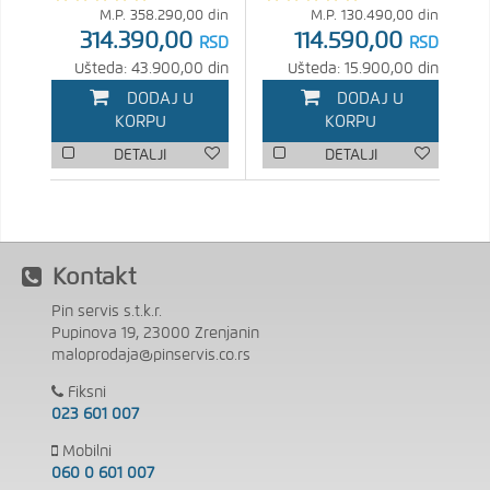
M.P.
358.290,00
din
M.P.
130.490,00
din
314.390,00
114.590,00
RSD
RSD
Ušteda: 43.900,00 din
Ušteda: 15.900,00 din
DODAJ U
DODAJ U
KORPU
KORPU
DETALJI
DETALJI
Kontakt
Pin servis s.t.k.r.
Pupinova 19, 23000 Zrenjanin
maloprodaja@pinservis.co.rs
Fiksni
023 601 007
Mobilni
060 0 601 007