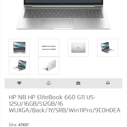
HP NB HP EliteBook 660 G11 U5-
125U/16GB/512GB/16
WUXGA/Back/1Y/SRB/Win11Pro/9C0H0EA
Šifra:
47937