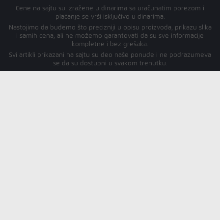
Cene na sajtu su izražene u dinarima sa uračunatim porezom i
plaćanje se vrši isključivo u dinarima.
Nastojimo da budemo što precizniji u opisu proizvoda, prikazu slika
i samih cena, ali ne možemo garantovati da su sve informacije
kompletne i bez grešaka.
Svi artikli prikazani na sajtu su deo naše ponude i ne podrazumeva
se da su dostupni u svakom trenutku.