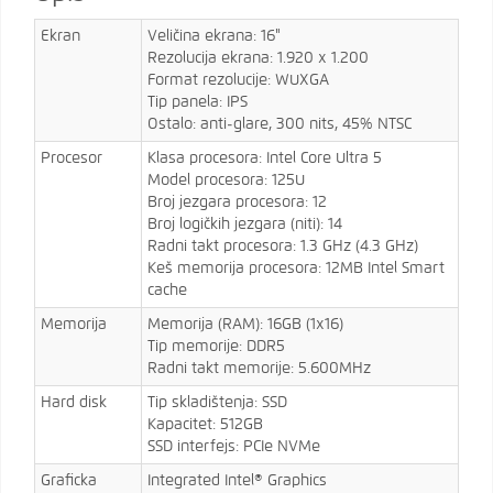
Ekran
Veličina ekrana: 16"
Rezolucija ekrana: 1.920 x 1.200
Format rezolucije: WUXGA
Tip panela: IPS
Ostalo: anti-glare, 300 nits, 45% NTSC
Procesor
Klasa procesora: Intel Core Ultra 5
Model procesora: 125U
Broj jezgara procesora: 12
Broj logičkih jezgara (niti): 14
Radni takt procesora: 1.3 GHz (4.3 GHz)
Keš memorija procesora: 12MB Intel Smart
cache
Memorija
Memorija (RAM): 16GB (1x16)
Tip memorije: DDR5
Radni takt memorije: 5.600MHz
Hard disk
Tip skladištenja: SSD
Kapacitet: 512GB
SSD interfejs: PCIe NVMe
Graficka
Integrated Intel® Graphics