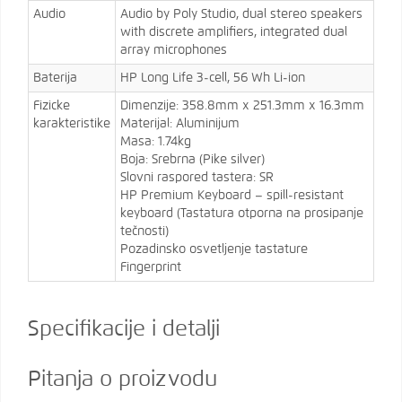
Audio
Audio by Poly Studio, dual stereo speakers
with discrete amplifiers, integrated dual
array microphones
Baterija
HP Long Life 3-cell, 56 Wh Li-ion
Fizicke
Dimenzije: 358.8mm x 251.3mm x 16.3mm
karakteristike
Materijal: Aluminijum
Masa: 1.74kg
Boja: Srebrna (Pike silver)
Slovni raspored tastera: SR
HP Premium Keyboard – spill-resistant
keyboard (Tastatura otporna na prosipanje
tečnosti)
Pozadinsko osvetljenje tastature
Fingerprint
Specifikacije i detalji
Pitanja o proizvodu