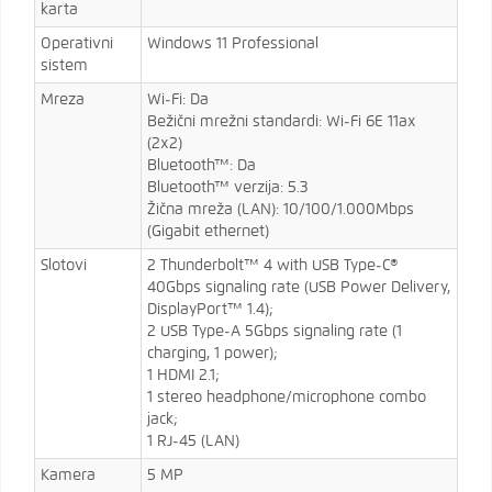
karta
Operativni
Windows 11 Professional
sistem
Mreza
Wi-Fi: Da
Bežični mrežni standardi: Wi-Fi 6E 11ax
(2x2)
Bluetooth™: Da
Bluetooth™ verzija: 5.3
Žična mreža (LAN): 10/100/1.000Mbps
(Gigabit ethernet)
Slotovi
2 Thunderbolt™ 4 with USB Type-C®
40Gbps signaling rate (USB Power Delivery,
DisplayPort™ 1.4);
2 USB Type-A 5Gbps signaling rate (1
charging, 1 power);
1 HDMI 2.1;
1 stereo headphone/microphone combo
jack;
1 RJ-45 (LAN)
Kamera
5 MP