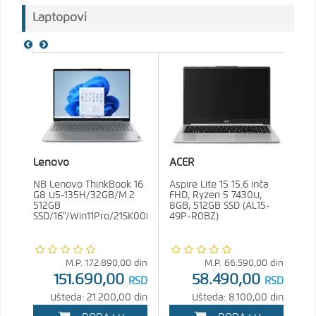
Laptopovi
Lenovo
ACER
NB Lenovo ThinkBook 16
Aspire Lite 15 15.6 inča
G8 U5-135H/32GB/M.2
FHD, Ryzen 5 7430U,
512GB
8GB, 512GB SSD (AL15-
SSD/16"/Win11Pro/21SK00FQYA
49P-R0BZ)
M.P.
172.890,00
din
M.P.
66.590,00
din
151.690,00
58.490,00
RSD
RSD
Ušteda: 21.200,00 din
Ušteda: 8.100,00 din