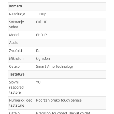
Kamera
Rezolucija
1080p
Snimanje
Full HD
videa
Model
FHD IR
Audio
Zvučnici
Da
Mikrofon
Ugrađen
Ostalo
Smart Amp Technology
Tastatura
Slovni
YU
raspored
tastera
Numerički deo
Podržan preko touch panela
tastature
Ostalo
Precision Touchpad, Backlit chiclet