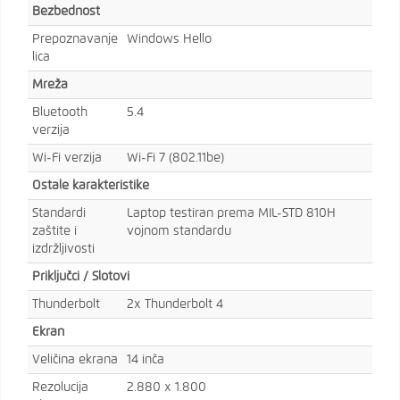
Bezbednost
Prepoznavanje
Windows Hello
lica
Mreža
Bluetooth
5.4
verzija
Wi-Fi verzija
Wi-Fi 7 (802.11be)
Ostale karakteristike
Standardi
Laptop testiran prema MIL-STD 810H
zaštite i
vojnom standardu
izdržljivosti
Priključci / Slotovi
Thunderbolt
2x Thunderbolt 4
Ekran
Veličina ekrana
14 inča
Rezolucija
2.880 x 1.800