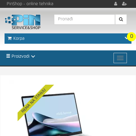
PinShop
- online tehnika
0
Korpa
Proizvodi
NEMA NA STANJU