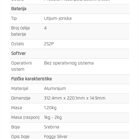
Baterija
Tip
Litijum-jonska
Broj ćelija
4
baterije
Ostalo
2S2P
Softver
Operativni
Bez operativnog sistema
sistem
Fizičke karakteristike
Materijal
Aluminijum
Dimenzije
312.4mm x 220.1mm x 14.9mm
Masa
1.20kg
Masa (raspon)
1kg - 2kg
Boja
Srebrna
Opis boje
Foggy Silver