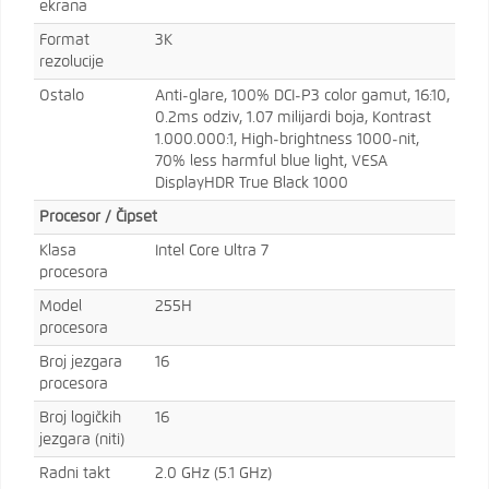
ekrana
Format
3K
rezolucije
Ostalo
Anti-glare, 100% DCI-P3 color gamut, 16:10,
0.2ms odziv, 1.07 milijardi boja, Kontrast
1.000.000:1, High-brightness 1000-nit,
70% less harmful blue light, VESA
DisplayHDR True Black 1000
Procesor / Čipset
Klasa
Intel Core Ultra 7
procesora
Model
255H
procesora
Broj jezgara
16
procesora
Broj logičkih
16
jezgara (niti)
Radni takt
2.0 GHz (5.1 GHz)