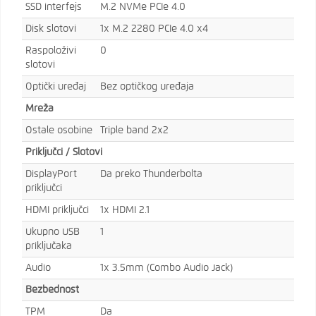
SSD interfejs
M.2 NVMe PCIe 4.0
Disk slotovi
1x M.2 2280 PCIe 4.0 x4
Raspoloživi
0
slotovi
Optički uređaj
Bez optičkog uređaja
Mreža
Ostale osobine
Triple band 2x2
Priključci / Slotovi
DisplayPort
Da preko Thunderbolta
priključci
HDMI priključci
1x HDMI 2.1
Ukupno USB
1
priključaka
Audio
1x 3.5mm (Combo Audio Jack)
Bezbednost
TPM
Da