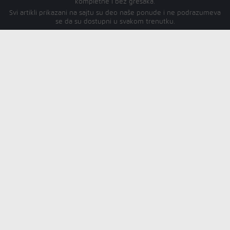
kompletne i bez grešaka.
Svi artikli prikazani na sajtu su deo naše ponude i ne podrazumeva
se da su dostupni u svakom trenutku.