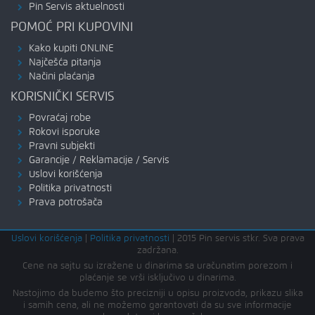
Pin Servis aktuelnosti
POMOĆ PRI KUPOVINI
Kako kupiti ONLINE
Najčešća pitanja
Načini plaćanja
KORISNIČKI SERVIS
Povraćaj robe
Rokovi isporuke
Pravni subjekti
Garancije / Reklamacije / Servis
Uslovi korišćenja
Politika privatnosti
Prava potrošača
Uslovi korišćenja
|
Politika privatnosti
|
2015 Pin servis stkr. Sva prava
zadržana.
Cene na sajtu su izražene u dinarima sa uračunatim porezom i
plaćanje se vrši isključivo u dinarima.
Nastojimo da budemo što precizniji u opisu proizvoda, prikazu slika
i samih cena, ali ne možemo garantovati da su sve informacije