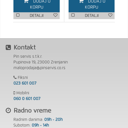
DODAJ U
DODAJ U
KORPU
KORPU
DETALJI
DETALJI
Kontakt
Pin servis s.t.k.r.
Pupinova 19, 23000 Zrenjanin
maloprodaja@pinservis.co.rs
Fiksni
023 601 007
Mobilni
060 0 601 007
Radno vreme
Radnim danima:
09h - 20h
Subotom:
09h - 14h