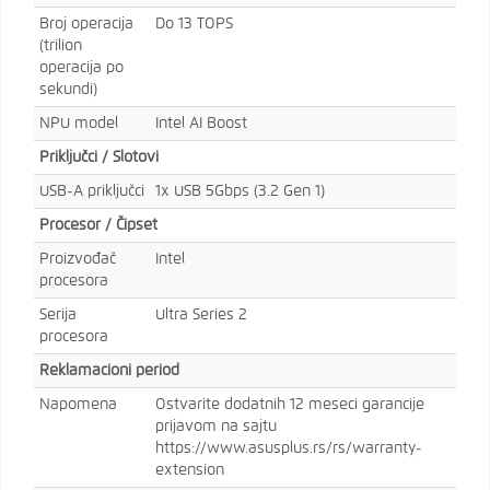
Broj operacija
Do 13 TOPS
(trilion
operacija po
sekundi)
NPU model
Intel AI Boost
Priključci / Slotovi
USB-A priključci
1x USB 5Gbps (3.2 Gen 1)
Procesor / Čipset
Proizvođač
Intel
procesora
Serija
Ultra Series 2
procesora
Reklamacioni period
Napomena
Ostvarite dodatnih 12 meseci garancije
prijavom na sajtu
https://www.asusplus.rs/rs/warranty-
extension