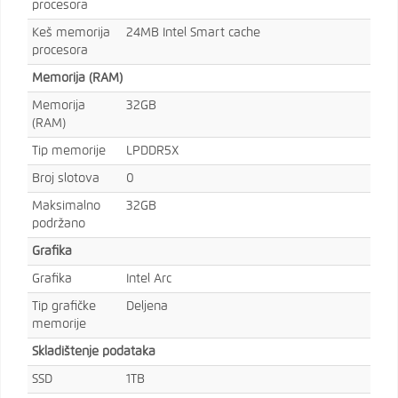
procesora
Keš memorija
24MB Intel Smart cache
procesora
Memorija (RAM)
Memorija
32GB
(RAM)
Tip memorije
LPDDR5X
Broj slotova
0
Maksimalno
32GB
podržano
Grafika
Grafika
Intel Arc
Tip grafičke
Deljena
memorije
Skladištenje podataka
SSD
1TB