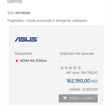
laptop
Šifra:
NOT26148
Pogledajte i ostale proizvode iz kategorije
Laptopovi
Dostupnost:
Očekivani rok isporuke:
NEMA NA STANJU
-
MP cena: 184.790,00
162.190,00
RSD
Ušteda: 22.600,00
DODAJ U KORPU