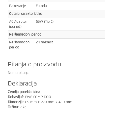
Pakovanje
Futrola
Ostale karakteristike
AC Adapter
65W (Tip C)
(punjač)
Reklamacioni period
Reklamacioni
24 meseca
period
Pitanja o proizvodu
Nema pitanja
Deklaracija
Zemlja porekla:
Kina
Dobavljač:
EWE COMP DOO
Dimenzije:
65 mm x 270 mm x 450 mm
Težina:
2 kg