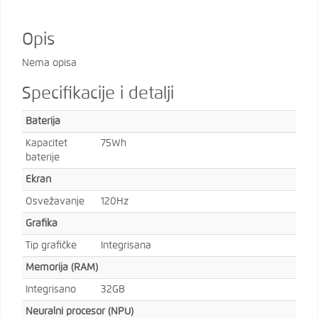
Opis
Nema opisa
Specifikacije i detalji
Baterija
Kapacitet
75Wh
baterije
Ekran
Osvežavanje
120Hz
Grafika
Tip grafičke
Integrisana
Memorija (RAM)
Integrisano
32GB
Neuralni procesor (NPU)