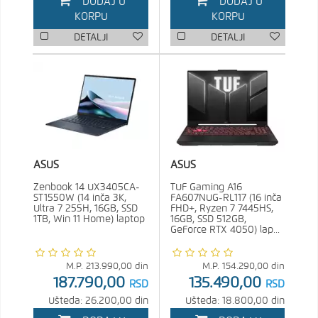
DODAJ U
DODAJ U
KORPU
KORPU
DETALJI
DETALJI
ASUS
ASUS
Zenbook 14 UX3405CA-
TUF Gaming A16
ST1550W (14 inča 3K,
FA607NUG-RL117 (16 inča
Ultra 7 255H, 16GB, SSD
FHD+, Ryzen 7 7445HS,
1TB, Win 11 Home) laptop
16GB, SSD 512GB,
GeForce RTX 4050) lap...
M.P.
213.990,00
din
M.P.
154.290,00
din
187.790,00
135.490,00
RSD
RSD
Ušteda: 26.200,00 din
Ušteda: 18.800,00 din