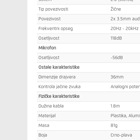
Tip povezivosti
Žične
Povezivost
2x 3.5mm audio
Frekventni opseg
20Hz - 20kHz
Osetljivost
118dB
Mikrofon
Osetljivost
-56dB
Ostale karakteristike
Dimenzije drajvera
36mm
Kontrola jačine zvuka
Analogni pote
Fizičke karakteristike
Dužina kabla
1.8m
Materijal
Plastika, Alum
Masa
81g
Boja
Crno-plava