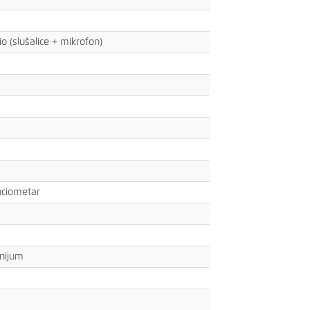
 (slušalice + mikrofon)
nciometar
inijum