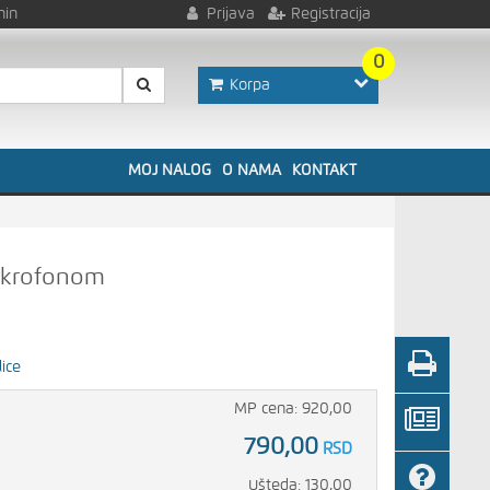
nin
Prijava
Registracija
0
Korpa
MOJ NALOG
O NAMA
KONTAKT
mikrofonom
lice
MP cena: 920,00
790,00
RSD
Ušteda: 130,00