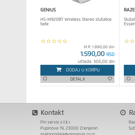
GENIUS
RAZE
HS-M920BT Wireless Stereo slušalice
Sluša
bele
Essen
M.P.
1.890,00
din
1.590,00
RSD
Ušteda: 300,00 din
DODAJ U KORPU
DETALJI
Kontakt
R
Pin servis s.t.k.r.
Ra
Pupinova 19, 23000 Zrenjanin
Su
maloprodaja@pinservis.co.rs