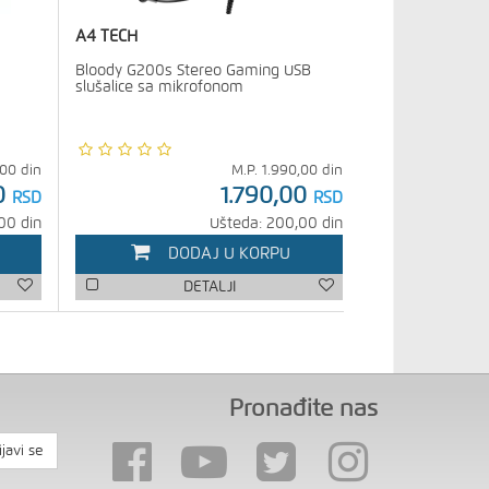
A4 TECH
Bloody G200s Stereo Gaming USB
slušalice sa mikrofonom
,00
din
M.P.
1.990,00
din
0
1.790,00
RSD
RSD
00 din
Ušteda: 200,00 din
DODAJ U KORPU
DETALJI
Pronađite nas
ijavi se