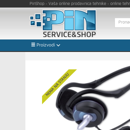
PinShop
- Vaša online prodavnica tehnike
- online teh
Proizvodi
NEMA NA STANJU