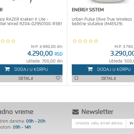
R
ENERGY SISTEM
lice RAZER Kraken X Lite -
Urban Pulse Olive True Wireless
tial Wired RZ04-02950100-R381
bežične slušalice (M45529)
M.P.
4.990,00
din
M.P.
3.790
4.290,00
3.290,0
RSD
Ušteda: 700,00 din
Ušteda: 500,
DODAJ U KORPU
DODAJ U KORPU
DETALJI
DETALJI
adno vreme
Newsletter
dnim danima:
09h - 20h
Pr
botom:
09h - 14h