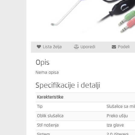
Lista želja
Uporedi
Podeli
Opis
Nema opisa
Specifikacije i detalji
Karakteristike
Tip
Slušalice sa m
Oblik slušalica
Preko ušiju
Stil nošenja
Iza glave
Sistem
2.0 (Stereo)