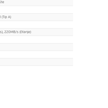
šte
 (Tip A)
s), 220MB/s (čitanje)