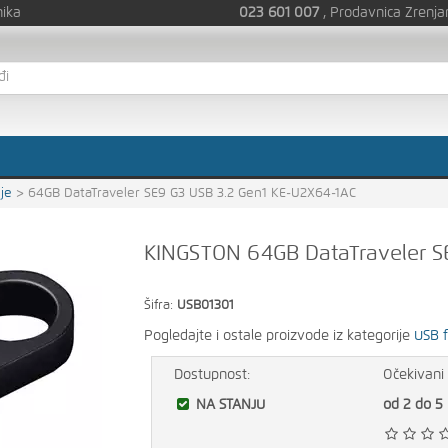
nika
023 601 007
, Prodavnica Zrenja
je
>
64GB DataTraveler SE9 G3 USB 3.2 Gen1 KE-U2X64-1AC
KINGSTON 64GB DataTraveler S
Šifra:
USB01301
Pogledajte i ostale proizvode iz kategorije
USB 
Dostupnost:
Očekivani 
NA STANJU
od 2 do 5