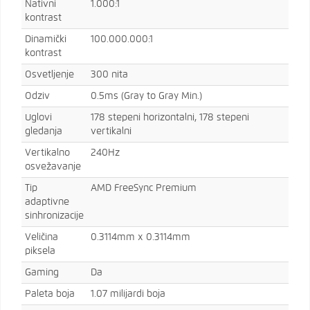
Nativni
1.000:1
kontrast
Dinamički
100.000.000:1
kontrast
Osvetljenje
300 nita
Odziv
0.5ms (Gray to Gray Min.)
Uglovi
178 stepeni horizontalni, 178 stepeni
gledanja
vertikalni
Vertikalno
240Hz
osvežavanje
Tip
AMD FreeSync Premium
adaptivne
sinhronizacije
Veličina
0.3114mm x 0.3114mm
piksela
Gaming
Da
Paleta boja
1.07 milijardi boja