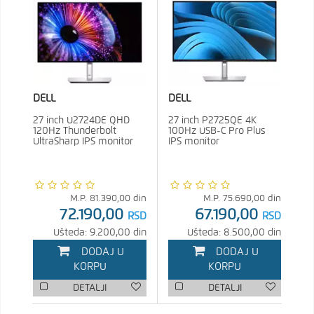
DELL
DELL
27 inch U2724DE QHD
27 inch P2725QE 4K
120Hz Thunderbolt
100Hz USB-C Pro Plus
UltraSharp IPS monitor
IPS monitor
M.P.
81.390,00
din
M.P.
75.690,00
din
72.190,00
67.190,00
RSD
RSD
Ušteda: 9.200,00 din
Ušteda: 8.500,00 din
DODAJ U
DODAJ U
KORPU
KORPU
DETALJI
DETALJI