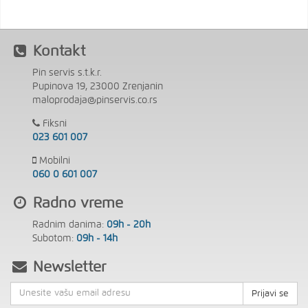
Kontakt
Pin servis s.t.k.r.
Pupinova 19, 23000 Zrenjanin
maloprodaja@pinservis.co.rs
Fiksni
023 601 007
Mobilni
060 0 601 007
Radno vreme
Radnim danima:
09h - 20h
Subotom:
09h - 14h
Newsletter
Prijavi se