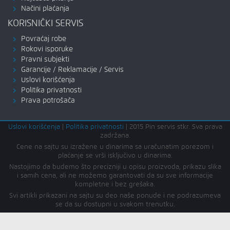
Načini plaćanja
KORISNIČKI SERVIS
Povraćaj robe
Rokovi isporuke
Pravni subjekti
Garancije / Reklamacije / Servis
Uslovi korišćenja
Politika privatnosti
Prava potrošača
Uslovi korišćenja
|
Politika privatnosti
|
2015 Pin servis stkr. Sva prava
zadržana.
Cene na sajtu su izražene u dinarima sa uračunatim porezom i
plaćanje se vrši isključivo u dinarima.
Nastojimo da budemo što precizniji u opisu proizvoda, prikazu slika
i samih cena, ali ne možemo garantovati da su sve informacije
kompletne i bez grešaka.
Svi artikli prikazani na sajtu su deo naše ponude i ne podrazumeva
se da su dostupni u svakom trenutku.