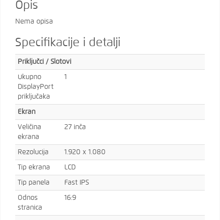
Opis
Nema opisa
Specifikacije i detalji
Priključci / Slotovi
Ukupno
1
DisplayPort
priključaka
Ekran
Veličina
27 inča
ekrana
Rezolucija
1.920 x 1.080
Tip ekrana
LCD
Tip panela
Fast IPS
Odnos
16:9
stranica