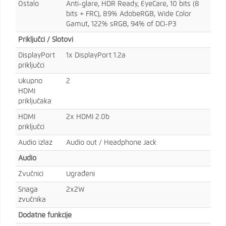
Ostalo
Anti-glare, HDR Ready, EyeCare, 10 bits (8
bits + FRC), 89% AdobeRGB, Wide Color
Gamut, 122% sRGB, 94% of DCI-P3
Priključci / Slotovi
DisplayPort
1x DisplayPort 1.2a
priključci
Ukupno
2
HDMI
priključaka
HDMI
2x HDMI 2.0b
priključci
Audio izlaz
Audio out / Headphone Jack
Audio
Zvučnici
Ugrađeni
Snaga
2x2W
zvučnika
Dodatne funkcije