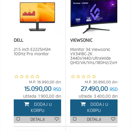
DELL
VIEWSONIC
21.5 inch E2225HSM
Monitor 34 Viewsonic
100Hz Pro monitor
VX3418C-2K
3440x1440/UltraWide
QHD/VA/1ms/180Hz/2xHDMI/2xD
M.P.
16.990,00
din
M.P.
30.890,00
din
15.090,00
27.490,00
RSD
RSD
Ušteda: 1.900,00 din
Ušteda: 3.400,00 din
DODAJ U
DODAJ U
KORPU
KORPU
DETALJI
DETALJI