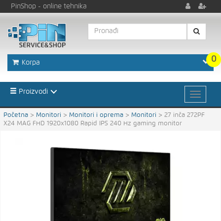
PinShop
- online tehnika
0
Korpa
Proizvodi
Početna
>
Monitori
>
Monitori i oprema
>
Monitori
>
27 inča 272PF
X24 MAG FHD 1920x1080 Rapid IPS 240 Hz gaming monitor