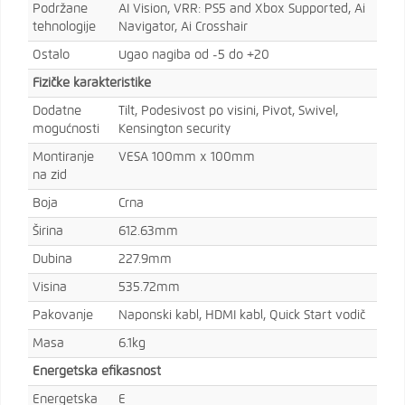
Podržane
AI Vision, VRR: PS5 and Xbox Supported, Ai
tehnologije
Navigator, Ai Crosshair
Ostalo
Ugao nagiba od -5 do +20
Fizičke karakteristike
Dodatne
Tilt, Podesivost po visini, Pivot, Swivel,
mogućnosti
Kensington security
Montiranje
VESA 100mm x 100mm
na zid
Boja
Crna
Širina
612.63mm
Dubina
227.9mm
Visina
535.72mm
Pakovanje
Naponski kabl, HDMI kabl, Quick Start vodič
Masa
6.1kg
Energetska efikasnost
Energetska
E