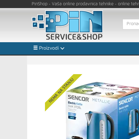
PinShop
- Vaša online prodavnica tehnike
- online teh
Proizvodi
NEMA NA STANJU