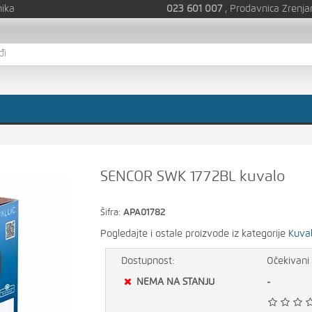
nika
023 601 007
, Prodavnica Zrenja
SENCOR SWK 1772BL kuvalo
Šifra:
APA01782
Pogledajte i ostale proizvode iz kategorije
Kuva
Dostupnost:
Očekivani 
NEMA NA STANJU
-