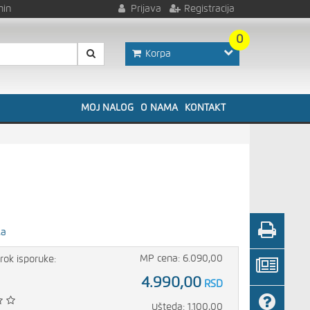
nin
Prijava
Registracija
0
Korpa
MOJ NALOG
O NAMA
KONTAKT
la
MP cena: 6.090,00
rok isporuke:
4.990,00
RSD
Ušteda: 1.100,00