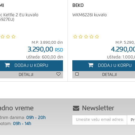
MI
BEKO
ic Kettle 2 EU kuvalo
WKM6226I kuvalo
5927EU)
M.P.
3.890,00
din
M.P.
5.290
3.290,00
4.290,0
RSD
Ušteda: 600,00 din
Ušteda: 1.000,
DODAJ U KORPU
DODAJ U KORPU
DETALJI
DETALJI
adno vreme
Newsletter
dnim danima:
09h - 20h
Pr
botom:
09h - 14h