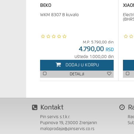
BEKO
XIAO
WKM 8307 B kuvalo
Electr
(BHR
M.P.
5.790,00
din
4.790,00
RSD
Ušteda: 1.000,00 din
DODAJ U KORPU
DETALJI
Kontakt
R
Pin servis s.t.k.r.
Ra
Pupinova 19, 23000 Zrenjanin
Su
maloprodaja@pinservis.co.rs