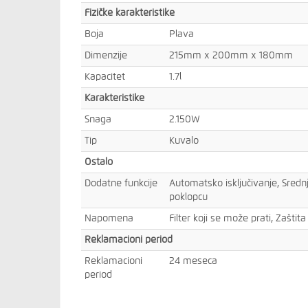
Fizičke karakteristike
Boja
Plava
Dimenzije
215mm x 200mm x 180mm
Kapacitet
1.7l
Karakteristike
Snaga
2.150W
Tip
Kuvalo
Ostalo
Dodatne funkcije
Automatsko isključivanje, Sredn
poklopcu
Napomena
Filter koji se može prati, Zašti
Reklamacioni period
Reklamacioni
24 meseca
period