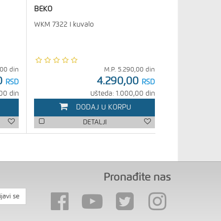
BEKO
WKM 7322 I kuvalo
,00
din
M.P.
5.290,00
din
0
4.290,00
RSD
RSD
00 din
Ušteda: 1.000,00 din
DODAJ U KORPU
DETALJI
Pronađite nas
ijavi se