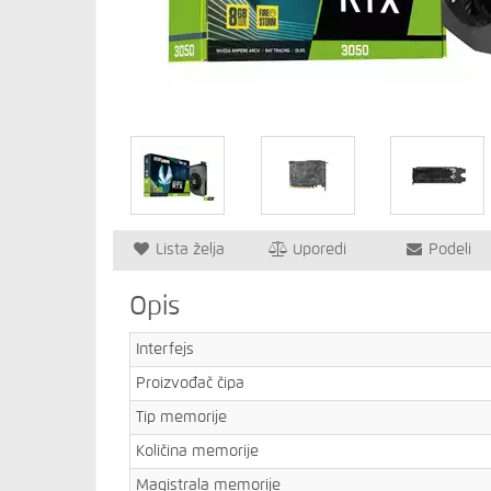
Lista želja
Uporedi
Podeli
Opis
Interfejs
Proizvođač čipa
Tip memorije
Količina memorije
Magistrala memorije