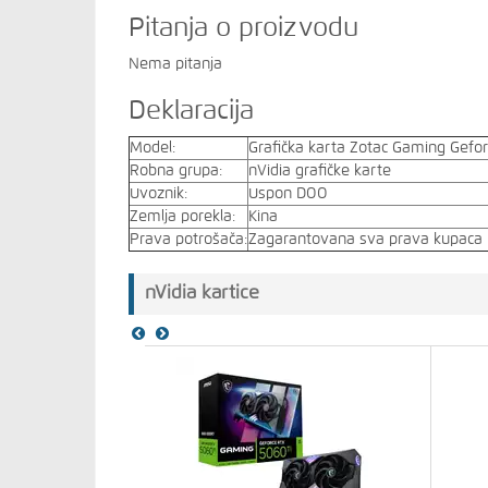
Pitanja o proizvodu
Nema pitanja
Deklaracija
Model:
Grafička karta Zotac Gaming Gefo
Robna grupa:
nVidia grafičke karte
Uvoznik:
Uspon DOO
Zemlja porekla:
Kina
Prava potrošača:
Zagarantovana sva prava kupaca p
nVidia kartice