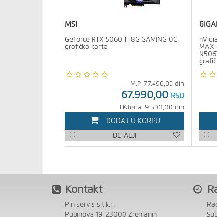
MSI
GIGA
GeForce RTX 5060 Ti 8G GAMING OC
nVidi
grafička karta
MAX 8
N506
grafi
M.P.
77.490,00
din
67.990,00
RSD
Ušteda: 9.500,00 din
DODAJ U KORPU
DETALJI
Kontakt
R
Pin servis s.t.k.r.
Ra
Pupinova 19, 23000 Zrenjanin
Su