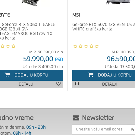
BYTE
MSI
a GeForce RTX 5060 Ti EAGLE
GeForce RTX 5070 12G VENTUS 
GB 128bit GV-
WHITE grafička karta
TEAGLEMAXOC-8GD rev. 1.0
čka karta
M.P.
68.390,00
din
M.P.
110.090
59.990,00
96.590,0
RSD
Ušteda: 8.400,00 din
Ušteda: 13.500,
DODAJ U KORPU
DODAJ U KORPU
DETALJI
DETALJI
adno vreme
Newsletter
dnim danima:
09h - 20h
Pr
botom:
09h - 14h