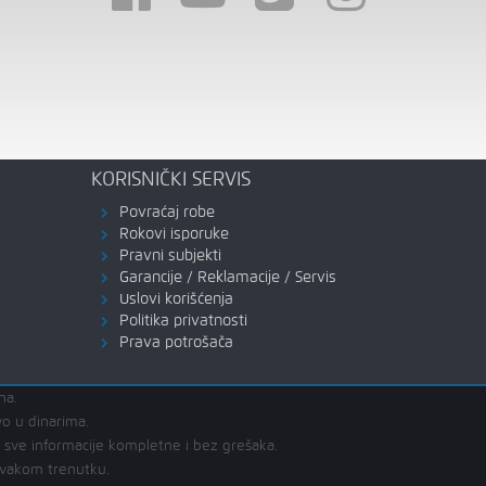
KORISNIČKI SERVIS
Povraćaj robe
Rokovi isporuke
Pravni subjekti
Garancije / Reklamacije / Servis
Uslovi korišćenja
Politika privatnosti
Prava potrošača
na.
vo u dinarima.
u sve informacije kompletne i bez grešaka.
svakom trenutku.