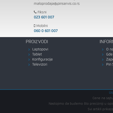
maloprodaja@pinservis.co.rs
Fiksni
023 601 007
Mobilni
060 0 601 007
PROIZVODI
INFOR
Laptopovi
O n
Tablet
Gde 
Konfiguracije
Zap
Televizori
Pin 
Us
Cene na sajtu
Nastojimo da budemo što precizniji u opis
Svi artikli pri