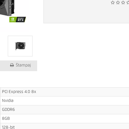
Štampaj
PCI Express 4.0 8x
Nvidia
GDDR6
8GB
128-bit