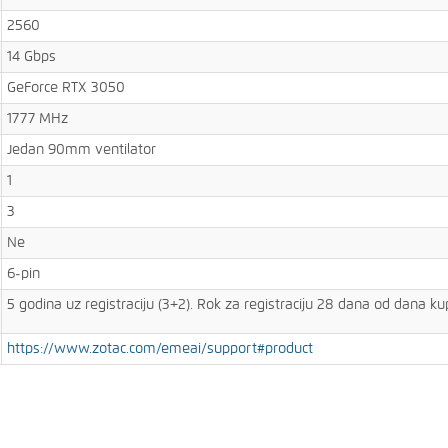
2560
14 Gbps
GeForce RTX 3050
1777 MHz
Jedan 90mm ventilator
1
3
Ne
6-pin
5 godina uz registraciju (3+2). Rok za registraciju 28 dana od dana ku
https://www.zotac.com/emeai/support#product