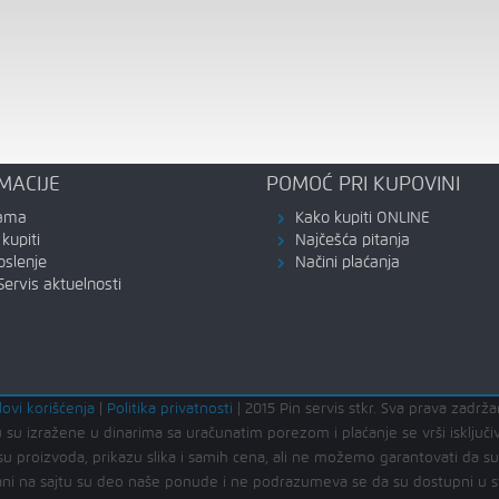
MACIJE
POMOĆ PRI KUPOVINI
ama
Kako kupiti ONLINE
kupiti
Najčešća pitanja
oslenje
Načini plaćanja
Servis aktuelnosti
lovi korišćenja
|
Politika privatnosti
|
2015 Pin servis stkr. Sva prava zadrža
 su izražene u dinarima sa uračunatim porezom i plaćanje se vrši isključi
u proizvoda, prikazu slika i samih cena, ali ne možemo garantovati da s
kazani na sajtu su deo naše ponude i ne podrazumeva se da su dostupni u 