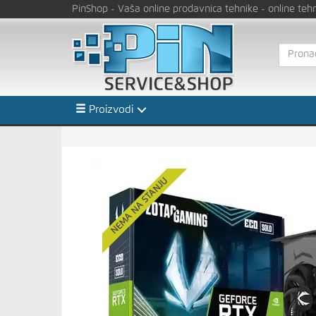
PinShop
- Vaša online prodavnica tehnike
- online teh
Proizvodi
NEMA NA STANJU