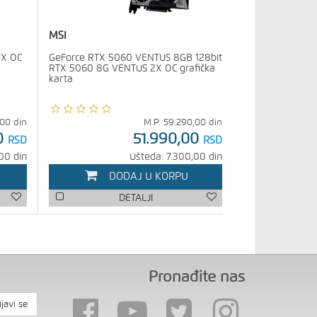
MSI
2X OC
GeForce RTX 5060 VENTUS 8GB 128bit
RTX 5060 8G VENTUS 2X OC grafička
karta
,00
din
M.P.
59.290,00
din
0
51.990,00
RSD
RSD
00 din
Ušteda: 7.300,00 din
DODAJ U KORPU
DETALJI
Pronađite nas
ijavi se