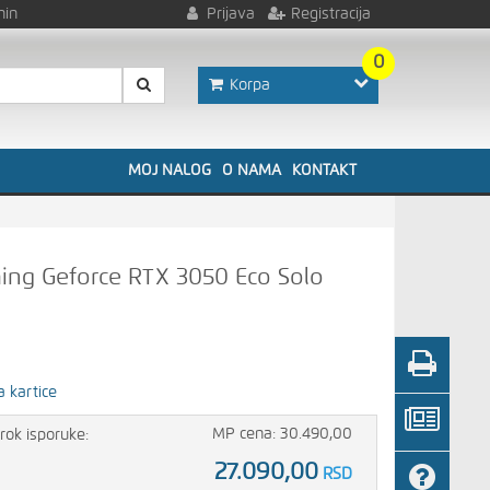
nin
Prijava
Registracija
0
Korpa
MOJ NALOG
O NAMA
KONTAKT
ming Geforce RTX 3050 Eco Solo
a kartice
MP cena: 30.490,00
rok isporuke:
27.090,00
RSD