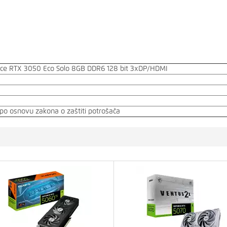
rce RTX 3050 Eco Solo 8GB DDR6 128 bit 3xDP/HDMI
o osnovu zakona o zaštiti potrošača