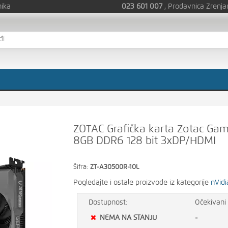
nika
023 601 007
, Prodavnica Zrenja
ZOTAC Grafička karta Zotac Ga
8GB DDR6 128 bit 3xDP/HDMI
Šifra:
ZT-A30500R-10L
Pogledajte i ostale proizvode iz kategorije
nVidi
Dostupnost:
Očekivani 
NEMA NA STANJU
-