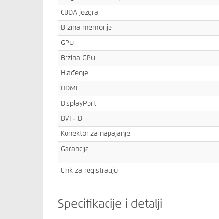
CUDA jezgra
Brzina memorije
GPU
Brzina GPU
Hlađenje
HDMI
DisplayPort
DVI - D
Konektor za napajanje
Garancija
Link za registraciju
Specifikacije i detalji