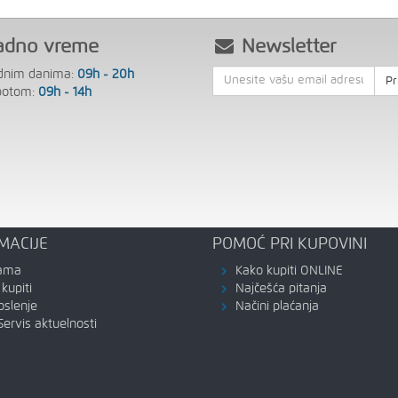
adno vreme
Newsletter
dnim danima:
09h - 20h
Pr
botom:
09h - 14h
MACIJE
POMOĆ PRI KUPOVINI
ama
Kako kupiti ONLINE
kupiti
Najčešća pitanja
oslenje
Načini plaćanja
Servis aktuelnosti