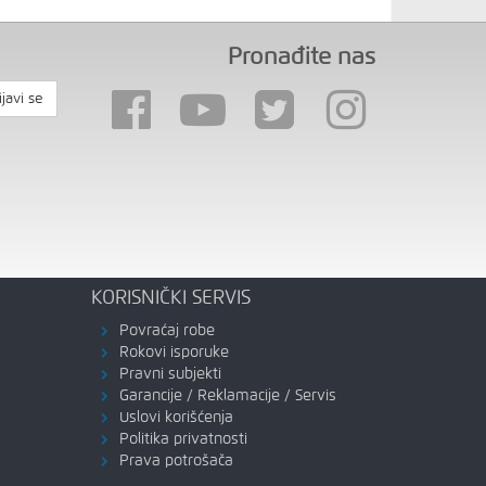
Pronađite nas
ijavi se
KORISNIČKI SERVIS
Povraćaj robe
Rokovi isporuke
Pravni subjekti
Garancije / Reklamacije / Servis
Uslovi korišćenja
Politika privatnosti
Prava potrošača