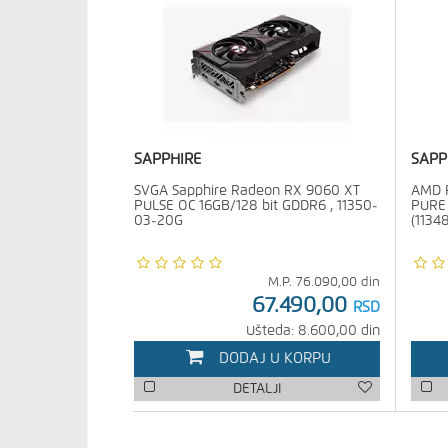
SAPPHIRE
SAPP
SVGA Sapphire Radeon RX 9060 XT
AMD R
PULSE OC 16GB/128 bit GDDR6 , 11350-
PURE
03-20G
(1134
M.P.
76.090,00
din
67.490,00
RSD
Ušteda: 8.600,00 din
DODAJ U KORPU
DETALJI