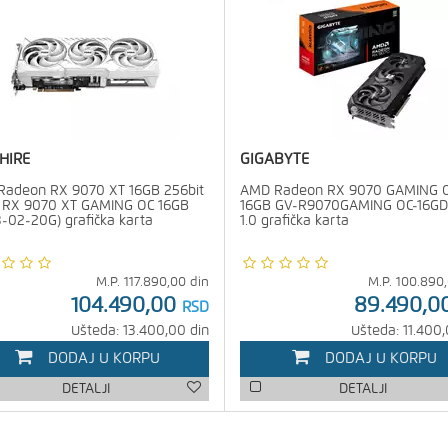
HIRE
GIGABYTE
adeon RX 9070 XT 16GB 256bit
AMD Radeon RX 9070 GAMING 
 RX 9070 XT GAMING OC 16GB
16GB GV-R9070GAMING OC-16GD 
8-02-20G) grafička karta
1.0 grafička karta
M.P.
117.890,00
din
M.P.
100.890
104.490,00
89.490,0
RSD
Ušteda: 13.400,00 din
Ušteda: 11.400,
DODAJ U KORPU
DODAJ U KORPU
DETALJI
DETALJI