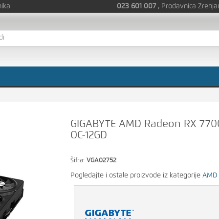
nika
023 601 007
, Prodavnica Zrenja
GIGABYTE AMD Radeon RX 7700
OC-12GD
Šifra:
VGA02752
Pogledajte i ostale proizvode iz kategorije
AMD 