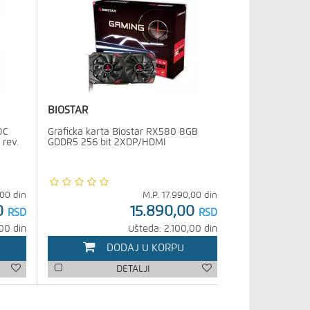
BIOSTAR
OC
Graficka karta Biostar RX580 8GB
rev.
GDDR5 256 bit 2XDP/HDMI
,00
din
M.P.
17.990,00
din
0
15.890,00
RSD
RSD
00 din
Ušteda: 2.100,00 din
DODAJ U KORPU
DETALJI