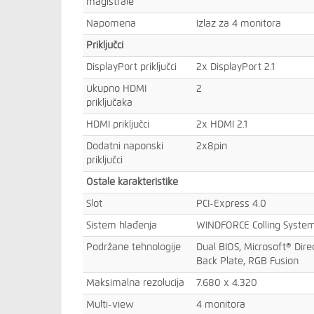
magistrale
Napomena
Izlaz za 4 monitora
Priključci
DisplayPort priključci
2x DisplayPort 2.1
Ukupno HDMI
2
priključaka
HDMI priključci
2x HDMI 2.1
Dodatni naponski
2x8pin
priključci
Ostale karakteristike
Slot
PCI-Express 4.0
Sistem hlađenja
WINDFORCE Colling Syste
Podržane tehnologije
Dual BIOS, Microsoft® Dire
Back Plate, RGB Fusion
Maksimalna rezolucija
7.680 x 4.320
Multi-view
4 monitora