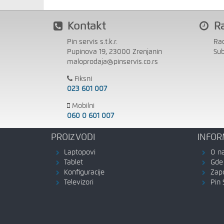
Kontakt
R
Pin servis s.t.k.r.
Ra
Pupinova 19, 23000 Zrenjanin
Su
maloprodaja@pinservis.co.rs
Fiksni
023 601 007
Mobilni
060 0 601 007
PROIZVODI
INFOR
Laptopovi
O n
Tablet
Gde 
Konfiguracije
Zap
Televizori
Pin 