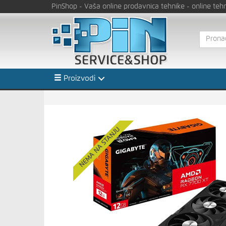
PinShop
- Vaša online prodavnica tehnike
- online teh
Proizvodi
NEMA NA STANJU