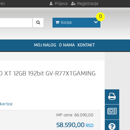
nin
Prijava
Registracija
0
Korpa
MOJ NALOG
O NAMA
KONTAKT
 XT 12GB 192bit GV-R77XTGAMING
kartice
MP cena: 66.090,00
58.590,00
RSD