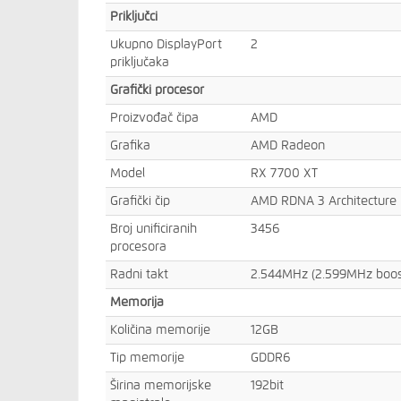
Priključci
Ukupno DisplayPort
2
priključaka
Grafički procesor
Proizvođač čipa
AMD
Grafika
AMD Radeon
Model
RX 7700 XT
Grafički čip
AMD RDNA 3 Architecture
Broj unificiranih
3456
procesora
Radni takt
2.544MHz (2.599MHz boost
Memorija
Količina memorije
12GB
Tip memorije
GDDR6
Širina memorijske
192bit