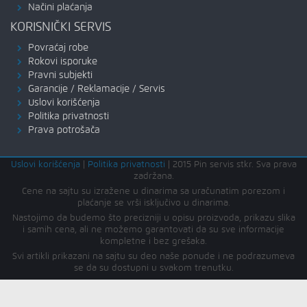
Načini plaćanja
KORISNIČKI SERVIS
Povraćaj robe
Rokovi isporuke
Pravni subjekti
Garancije / Reklamacije / Servis
Uslovi korišćenja
Politika privatnosti
Prava potrošača
Uslovi korišćenja
|
Politika privatnosti
|
2015 Pin servis stkr. Sva prava
zadržana.
Cene na sajtu su izražene u dinarima sa uračunatim porezom i
plaćanje se vrši isključivo u dinarima.
Nastojimo da budemo što precizniji u opisu proizvoda, prikazu slika
i samih cena, ali ne možemo garantovati da su sve informacije
kompletne i bez grešaka.
Svi artikli prikazani na sajtu su deo naše ponude i ne podrazumeva
se da su dostupni u svakom trenutku.