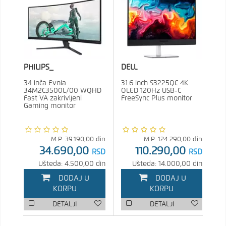
PHILIPS_
DELL
34 inča Evnia
31.6 inch S3225QC 4K
34M2C3500L/00 WQHD
OLED 120Hz USB-C
Fast VA zakrivljeni
FreeSync Plus monitor
Gaming monitor
M.P.
39.190,00
din
M.P.
124.290,00
din
34.690,00
110.290,00
RSD
RSD
Ušteda: 4.500,00 din
Ušteda: 14.000,00 din
DODAJ U
DODAJ U
KORPU
KORPU
DETALJI
DETALJI