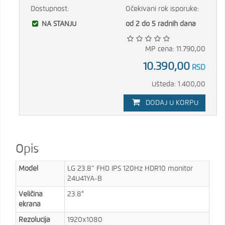
Dostupnost:
Očekivani rok isporuke:
NA STANJU
od 2 do 5 radnih dana
MP cena: 11.790,00
10.390,00
RSD
Ušteda: 1.400,00
DODAJ U KORPU
Opis
Model
LG 23.8″ FHD IPS 120Hz HDR10 monitor
24U41YA-B
Veličina
23.8"
ekrana
Rezolucija
1920x1080