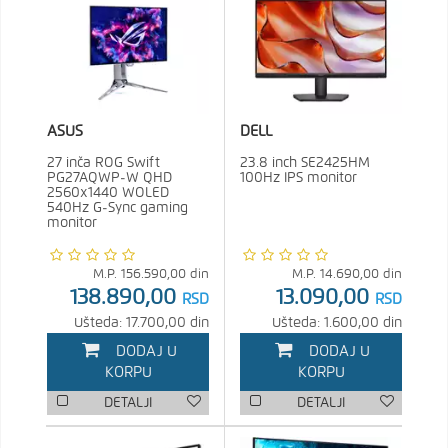
ASUS
DELL
27 inča ROG Swift
23.8 inch SE2425HM
PG27AQWP-W QHD
100Hz IPS monitor
2560x1440 WOLED
540Hz G-Sync gaming
monitor
M.P.
156.590,00
din
M.P.
14.690,00
din
138.890,00
13.090,00
RSD
RSD
Ušteda: 17.700,00 din
Ušteda: 1.600,00 din
DODAJ U
DODAJ U
KORPU
KORPU
DETALJI
DETALJI