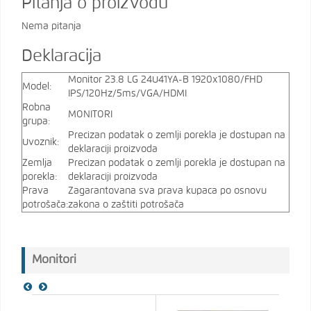
Pitanja o proizvodu
Nema pitanja
Deklaracija
Monitor 23.8 LG 24U41YA-B 1920x1080/FHD
Model:
IPS/120Hz/5ms/VGA/HDMI
Robna
MONITORI
grupa:
Precizan podatak o zemlji porekla je dostupan na
Uvoznik:
deklaraciji proizvoda
Zemlja
Precizan podatak o zemlji porekla je dostupan na
porekla:
deklaraciji proizvoda
Prava
Zagarantovana sva prava kupaca po osnovu
potrošača:
zakona o zaštiti potrošača
Monitori