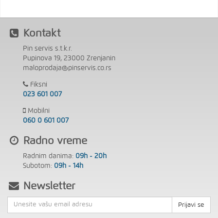
Kontakt
Pin servis s.t.k.r.
Pupinova 19, 23000 Zrenjanin
maloprodaja@pinservis.co.rs
Fiksni
023 601 007
Mobilni
060 0 601 007
Radno vreme
Radnim danima:
09h - 20h
Subotom:
09h - 14h
Newsletter
Prijavi se