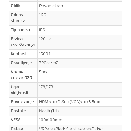
Oblik
Ravan ekran
Odnos
16:9
stranica
Tip panela
IPS
Brzina
120Hz
osvežavanja
Kontrast
1500:1
Osvetljenje
320cd/m2
Vreme
5ms
odziva G2G
Ugao
178/178
vidljivosti
Povezivanje
HDMI<br>D-Sub (VGA)<br>3.5mm
Postolje
Nagib (Tilt)
VESA
100x100mm
Ostale
VRR<br>Black Stabilizer<br>Flicker