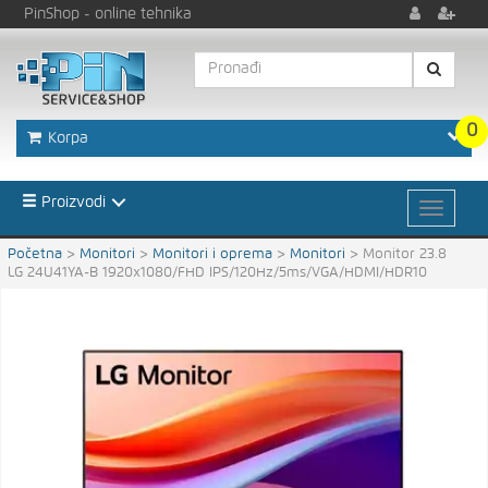
PinShop
- online tehnika
0
Korpa
Proizvodi
Početna
>
Monitori
>
Monitori i oprema
>
Monitori
>
Monitor 23.8
LG 24U41YA-B 1920x1080/FHD IPS/120Hz/5ms/VGA/HDMI/HDR10